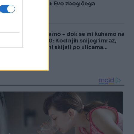
3
vraćaju: Evo zbog čega
4
Nestvarno - dok se mi kuhamo na
plus 40: Kod njih snijeg i mraz,
građani skijali po ulicama...