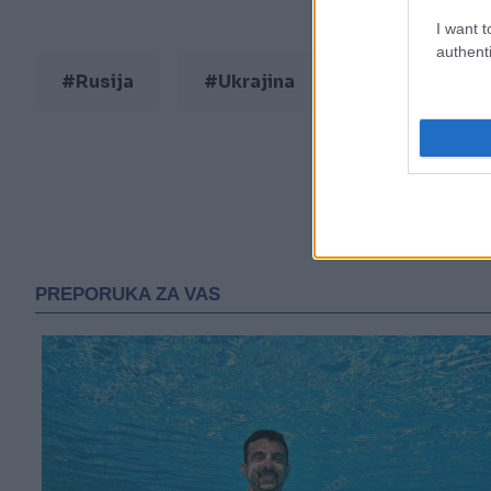
I want t
authenti
#Rusija
#Ukrajina
#zatvorenici