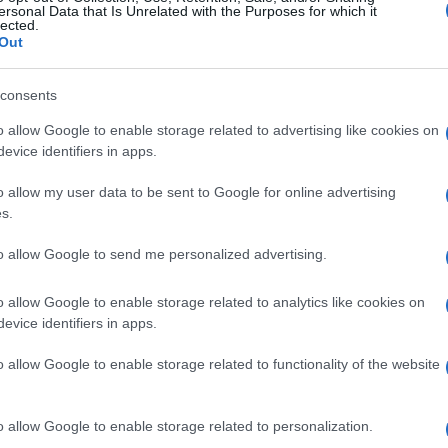
ersonal Data that Is Unrelated with the Purposes for which it
 navelo da je isti broj vojnog osoblja razmijenje
lected.
Out
consents
e tokom vikenda da je Ukrajini predan prvi popis
o allow Google to enable storage related to advertising like cookies on
evice identifiers in apps.
ojnici sada u Bjelorusiji, bliskom ruskom saveznik
o allow my user data to be sent to Google for online advertising
rije nego što budu prebačeni u Rusiju na daljnju
s.
to allow Google to send me personalized advertising.
a spremna poštovati sporazume s Ukrajinom o
o allow Google to enable storage related to analytics like cookies on
oginulih vojnika uprkos onome što je nazvao
evice identifiers in apps.
j dio dogovora. Ukrajina je negirala optužbe o
o allow Google to enable storage related to functionality of the website
o allow Google to enable storage related to personalization.