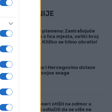
n
NAJČITANIJE
1
Kijev u plamenu: Zastrašujuće
snimke s lica mjesta, veliki broj
žrtava, Kličko se hitno obratio!
u,
2
U Bosnu i Hercegovinu dolaze
velike vojne snage
Penzioneri otišli na odmor u
Italiju i odlučili da se više ne