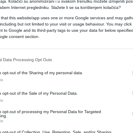
aja. Kolačići su anonimizirani i u svakom trenutku možete izmijeniti po
ašem Internet pregledniku. Slažete li se sa korištenjem kolačića?
 that this website/app uses one or more Google services and may gath
ela poginulih jedna je od rijetkih stvari o kojima s
including but not limited to your visit or usage behaviour. You may click 
 njihovi širi pregovori nisu uspjeli približiti
 to Google and its third-party tags to use your data for below specifi
ogle consent section.
pćio je da je njegova zemlja primila prvu grupu
l Data Processing Opt Outs
zmjene trebati nekoliko dana.
o opt-out of the Sharing of my personal data.
dena u nekoliko faza u predstojećim danima",
In
o opt-out of the Sale of my Personal Data.
In
 detalja, a pregovori se nastavljaju gotovo svaki
tarnih sporazuma postignutih tokom sastanka u
to opt-out of processing my Personal Data for Targeted
ing.
mo svaku osobu", kazao je.
In
enika razmijenjeno u ponedjeljak, ali rusko
o opt-out of Collection, Use, Retention, Sale, and/or Sharing