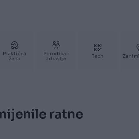
Praktična
Porodica i
Tech
Zaniml
žena
zdravlje
mijenile ratne