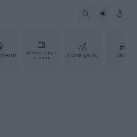
Arhitektura i
jivosti
Nostalgicno
Show
dizajn