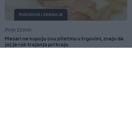
PORODICA I ZDRAVLJE
Prije 22min
Mesari ne kupuju ovu piletinu u trgovini, znaju da
joj je rok trajanja pri kraju
Saznaj više