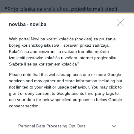
“Prije izlaska na vrelu ulicu, pojedite mali kiseli
krastavac. On će vam pomoći da se manje znojite i
osjećate manje žeđ, pa nećete piti previše vode.”
novi.ba -
novi.ba
Dok svima prvo padne na pamet svježi krastavac,
Web portal Novi.ba koristi kolačiće (cookies) za pružanje
kiseli krastavac je odličan jer nadoknađuje
boljeg korisničkog iskustva i ispravan prikaz sadržaja.
elektrolite i soli izgubljene znojenjem. Zbog toga
Kolačići su anonimizirani i u svakom trenutku možete
sportisti često piju i vodu u kojoj su bili kiseli
izmijeniti postavke kolačića u vašem Internet pregledniku.
Slažete li se sa korištenjem kolačića?
krastavci.
Please note that this website/app uses one or more Google
Važno je čuvati bubrege, jer bolesti bubrega često
services and may gather and store information including but
imaju nejasne simptome koje ljudi zanemaruju, a
not limited to your visit or usage behaviour. You may click to
jave se liječniku prekasno.
grant or deny consent to Google and its third-party tags to
use your data for below specified purposes in below Google
consent section.
Personal Data Processing Opt Outs