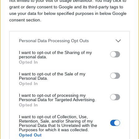
not limited to your visit or usage behaviour. You may click to
Markom Rutteom, u Vilniusu.
grant or deny consent to Google and its third-party tags to
use your data for below specified purposes in below Google
Zelenski još nije potvrdio hoće li lično
consent section.
prisustvovati samitu, koji bi se trebao održati za
nešto manje od tri sedmice u glavnom gradu
Personal Data Processing Opt Outs
Nizozemske.
I want to opt-out of the Sharing of my
U ponedjeljak je u Vilniusu održan i samit tzv. B9
personal data.
Opted In
grupa – članica NATO-a iz nordijskih, baltičkih i
srednjoevropskih zemalja – koje su još jednom
I want to opt-out of the Sale of my
izrazile podršku članstvu Ukrajine u zapadnom
Personal Data.
Opted In
vojnom savezu.
I want to opt-out of processing my
Personal Data for Targeted Advertising.
Putinovi zahtjevi: Bez širenja
Opted In
NATO-a na istok
I want to opt-out of Collection, Use,
Retention, Sale, and/or Sharing of my
Personal Data that Is Unrelated with the
Ruski predsjednik Vladimir Putin poručio je da bi, za
Purposes for which it was collected.
Opted Out
završetak rata u Ukrajini, zapadni lideri morali dati