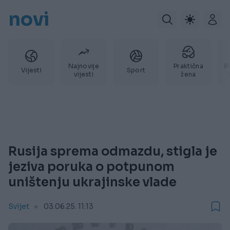
novi
Najnovije
Praktična
P
Vijesti
Sport
vijesti
žena
Rusija sprema odmazdu, stigla je
jeziva poruka o potpunom
uništenju ukrajinske vlade
Svijet
03.06.25. 11:13