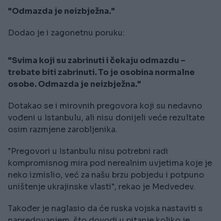
"Odmazda je neizbježna."
Dodao je i zagonetnu poruku:
"Svima koji su zabrinuti i čekaju odmazdu –
trebate biti zabrinuti. To je osobina normalne
osobe. Odmazda je neizbježna."
Dotakao se i mirovnih pregovora koji su nedavno
vođeni u Istanbulu, ali nisu donijeli veće rezultate
osim razmjene zarobljenika.
"Pregovori u Istanbulu nisu potrebni radi
kompromisnog mira pod nerealnim uvjetima koje je
neko izmislio, već za našu brzu pobjedu i potpuno
uništenje ukrajinske vlasti", rekao je Medvedev.
Također je naglasio da će ruska vojska nastaviti s
napredovanjem, što dovodi u pitanje koliko je