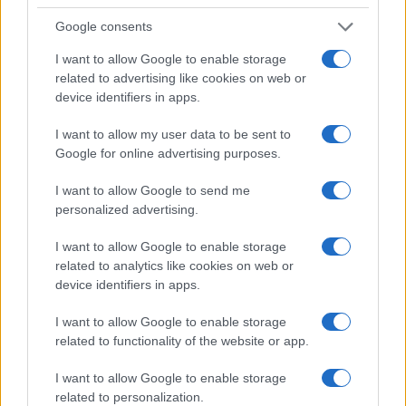
pisanu garanciju da se NATO neće širiti dalje na
Google consents
istok, te da se ukinu određene sankcije.
I want to allow Google to enable storage
Sprječavanje ukrajinskog pristupanja NATO-u jedan
related to advertising like cookies on web or
je od glavnih razloga koje Kremlj navodi za
device identifiers in apps.
pokretanje agresije na Ukrajinu u februaru 2022.
I want to allow my user data to be sent to
godine.
Google for online advertising purposes.
I want to allow Google to send me
personalized advertising.
I want to allow Google to enable storage
related to analytics like cookies on web or
#Rusija
#Ukrajina
device identifiers in apps.
#Rat u Ukrajini
#dmtrij medvedev
I want to allow Google to enable storage
related to functionality of the website or app.
I want to allow Google to enable storage
related to personalization.