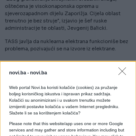
oštećena je visokonaponska oprema u
sjeverozapadnom dijelu Zaporižja. Cijela oblast
trenutno je bez struje", izjavio je šef ruske
administracije te oblasti, Jevgenij Balicki.
TASS javlja da nuklearna elektrana funkcioniše bez
problema, pozivajući se na izvore iz elektrane.
Zelenski: Ukrajina pozvana na
novi.ba -
novi.ba
NATO samit u Haagu
Web portal Novi.ba koristi kolačiće (cookies) za pružanje
Ukrajinski predsjednik Volodimir Zelenski izjavio je
boljeg korisničkog iskustva i ispravan prikaz sadržaja.
da je Ukrajina pozvana da učestvuje na
Kolačići su anonimizirani i u svakom trenutku možete
predstojećem NATO samitu u Haagu.
izmijeniti postavke kolačića u vašem Internet pregledniku.
Slažete li se sa korištenjem kolačića?
"Pozvani smo na NATO samit. Mislim da je to
Please note that this website/app uses one or more Google
važno," rekao je Zelenski novinarima nakon
services and may gather and store information including but
sastanka s generalnim sekretarom NATO-a,