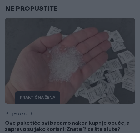
NE PROPUSTITE
PRAKTIČNA ŽENA
Prije oko 1h
Ove paketiće svi bacamo nakon kupnje obuće, a
zapravo su jako korisni: Znate li za šta služe?