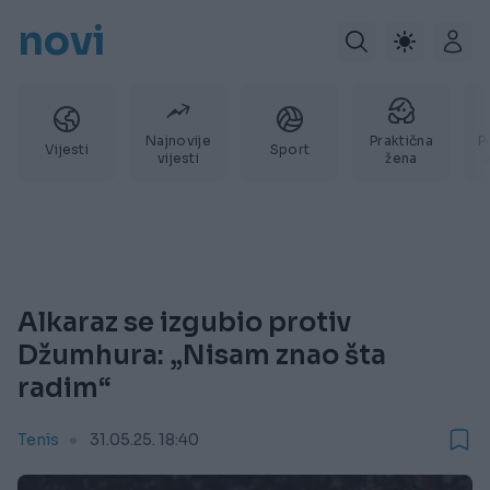
novi
Najnovije
Praktična
P
Vijesti
Sport
vijesti
žena
Alkaraz se izgubio protiv
Džumhura: „Nisam znao šta
radim“
Tenis
31.05.25. 18:40