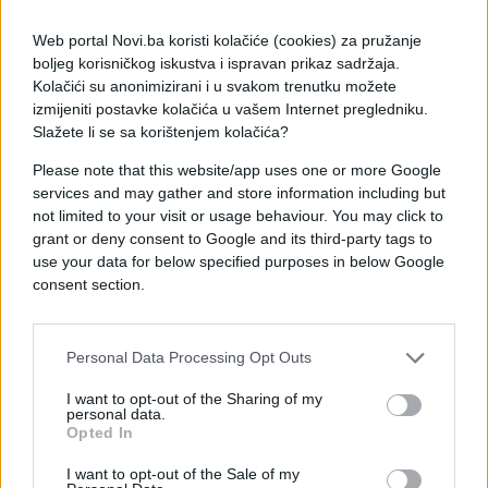
nijednog trenutka nisam pomislio na poraz. Ako
sebi to dopustite na ovom nivou, onda ste
Web portal Novi.ba koristi kolačiće (cookies) za pružanje
izgubljeni. Polako sam se pribrao, fizički problemi
boljeg korisničkog iskustva i ispravan prikaz sadržaja.
su prošli i koncentrisao sam se na ono što treba da
Kolačići su anonimizirani i u svakom trenutku možete
izmijeniti postavke kolačića u vašem Internet pregledniku.
radim – zaključio je Alkaraz.
Slažete li se sa korištenjem kolačića?
Please note that this website/app uses one or more Google
services and may gather and store information including but
not limited to your visit or usage behaviour. You may click to
grant or deny consent to Google and its third-party tags to
use your data for below specified purposes in below Google
#Carlos Alcaraz
#damir dzumhur
consent section.
#tenis
Personal Data Processing Opt Outs
I want to opt-out of the Sharing of my
personal data.
Opted In
I want to opt-out of the Sale of my