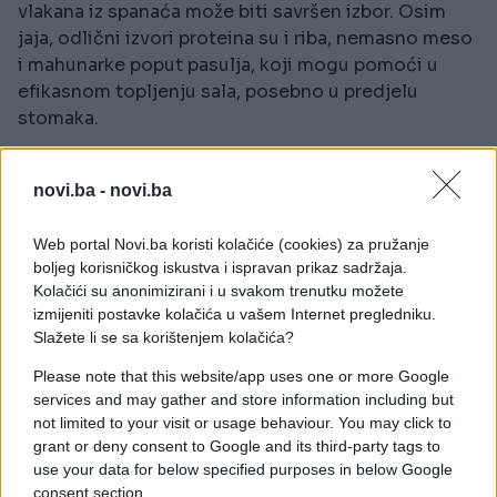
vlakana iz spanaća može biti savršen izbor. Osim
jaja, odlični izvori proteina su i riba, nemasno meso
i mahunarke poput pasulja, koji mogu pomoći u
efikasnom topljenju sala, posebno u predjelu
stomaka.
Spanać – saveznik u borbi protiv masnih naslaga
novi.ba -
novi.ba
Istraživanja su pokazala da je spanać jedno od
najboljih povrća za eliminaciju masnoća s trbuha.
Web portal Novi.ba koristi kolačiće (cookies) za pružanje
Njegov bogat sadržaj vitamina, minerala i
boljeg korisničkog iskustva i ispravan prikaz sadržaja.
Kolačići su anonimizirani i u svakom trenutku možete
antioksidanasa doprinosi smanjenju opasne
izmijeniti postavke kolačića u vašem Internet pregledniku.
visceralne masti – one koja se taloži oko
Slažete li se sa korištenjem kolačića?
unutrašnjih organa i povećava rizik od metaboličkih
oboljenja.
Please note that this website/app uses one or more Google
services and may gather and store information including but
Naravno, zdrav gubitak težine ne događa se preko
not limited to your visit or usage behaviour. You may click to
grant or deny consent to Google and its third-party tags to
noći. Ključni faktori su:
use your data for below specified purposes in below Google
consent section.