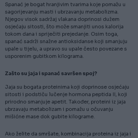
Spanać je bogat hranjivim tvarima koje pomažu u
sagorijevanju masti i ubrzavanju metabolizma.
Njegov visok sadržaj vlakana doprinosi dužem
osjećaju sitosti, što može smanjiti unos kalorija
tokom dana i spriječiti prejedanje. Osim toga,
spanać sadrži snažne antioksidanse koji smanjuju
upale u tijelu, a upravo su upale često povezane s
usporenim gubitkom kilograma.
Zašto su jaja i spanać savršen spoj?
Jaja su bogata proteinima koji doprinose osjećaju
sitosti i podstiču lučenje hormona peptida II, koji
prirodno smanjuje apetit. Također, proteini iz jaja
ubrzavaju metabolizam i pomažu u očuvanju
mišićne mase dok gubite kilograme.
Ako želite da smršate, kombinacija proteina iz jaja i