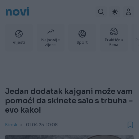
novi
Najnovije
Praktična
P
Vijesti
Sport
vijesti
žena
Jedan dodatak kajgani može vam
pomoći da skinete salo s trbuha –
evo kako!
Kiosk
01.04.25. 10:08