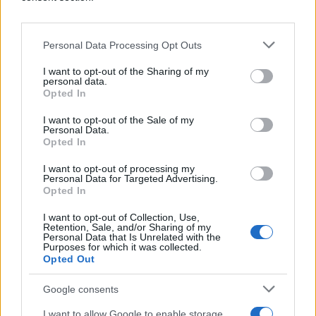
Uravnotežena ishrana bogata vlaknima i proteinima
Smanjen unos trans masti i dodatog šećera
Redovna fizička aktivnost
Personal Data Processing Opt Outs
Uvođenjem zdravijih navika i malih promjena, poput
I want to opt-out of the Sharing of my
personal data.
dodavanja spanaća u doručak, možete napraviti
Opted In
veliki korak ka boljem zdravlju i vitkijoj liniji.
I want to opt-out of the Sale of my
Personal Data.
Opted In
I want to opt-out of processing my
Personal Data for Targeted Advertising.
Opted In
#Jaja
#doručak
I want to opt-out of Collection, Use,
Retention, Sale, and/or Sharing of my
Personal Data that Is Unrelated with the
Purposes for which it was collected.
Opted Out
Google consents
I want to allow Google to enable storage