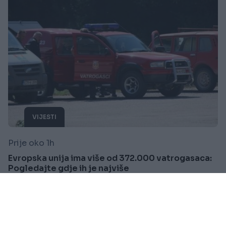
VIJESTI
Prije oko 1h
Evropska unija ima više od 372.000 vatrogasaca:
Pogledajte gdje ih je najviše
Saznaj više