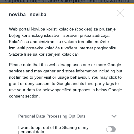
sagledaju obje strane svake priče omogućava im da
ostanu mirni i strpljivi, čak i kada su svi oko njih
novi.ba -
novi.ba
iritirani.
Web portal Novi.ba koristi kolačiće (cookies) za pružanje
Jarac
boljeg korisničkog iskustva i ispravan prikaz sadržaja.
Kolačići su anonimizirani i u svakom trenutku možete
Disciplinovani i metodični, Jarčevi ne reaguju
izmijeniti postavke kolačića u vašem Internet pregledniku.
Slažete li se sa korištenjem kolačića?
impulsivno. Njihov pragmatičan pristup
problemima osigurava da uvijek razmišljaju
Please note that this website/app uses one or more Google
dugoročno i ne dozvoljavaju emocijama da ih
services and may gather and store information including but
savladaju.
not limited to your visit or usage behaviour. You may click to
grant or deny consent to Google and its third-party tags to
use your data for below specified purposes in below Google
consent section.
Personal Data Processing Opt Outs
#horoskop
#strpljenje
I want to opt-out of the Sharing of my
personal data.
#bik
#vaga
#jarac