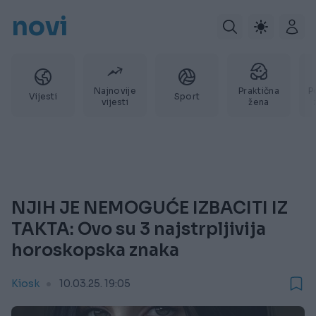
novi
Najnovije
Praktična
P
Vijesti
Sport
vijesti
žena
NJIH JE NEMOGUĆE IZBACITI IZ
TAKTA: Ovo su 3 najstrpljivija
horoskopska znaka
Kiosk
10.03.25. 19:05