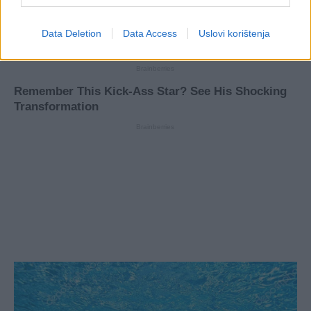
Data Deletion
Data Access
Uslovi korištenja