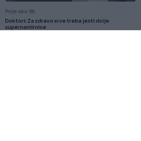
Prije oko 8h
Doktori: Za zdravo srce treba jesti dvije
supernamirnice
Saznaj više
VIJESTI