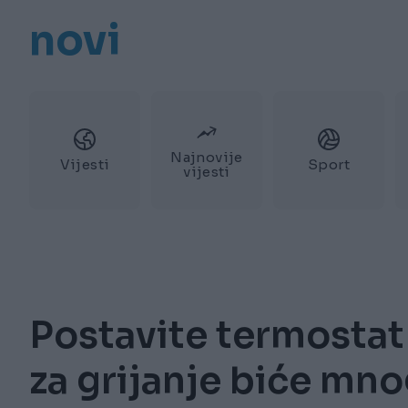
novi
Najnovije
Vijesti
Sport
vijesti
Postavite termostat 
za grijanje biće mn