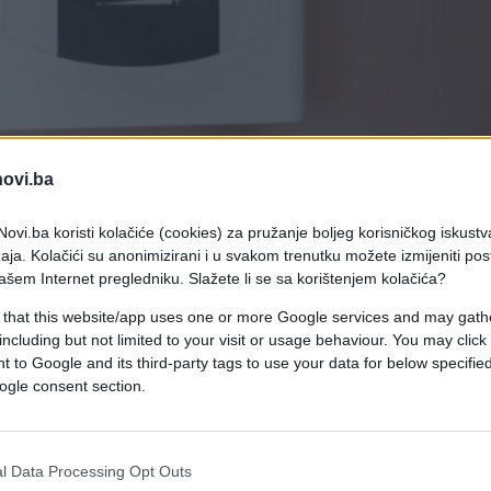
novi.ba
ovi.ba koristi kolačiće (cookies) za pružanje boljeg korisničkog iskustv
aja. Kolačići su anonimizirani i u svakom trenutku možete izmijeniti po
ašem Internet pregledniku. Slažete li se sa korištenjem kolačića?
 that this website/app uses one or more Google services and may gath
gdje god da idemo, čak i na grijanju.
including but not limited to your visit or usage behaviour. You may click 
 to Google and its third-party tags to use your data for below specifi
 za grijanje utiče i položaj termostata, koji mož
ogle consent section.
rne potrebe. Naime, energetski stručnjaci su otkri
o bi vaš sistem grijanja bio najefikasniji, što
l Data Processing Opt Outs