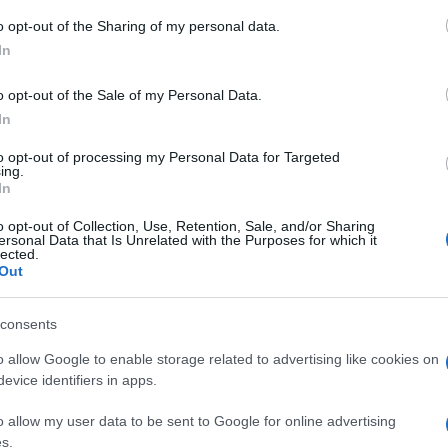
o opt-out of the Sharing of my personal data.
.com, rekao je za britanski The Sun da je najbolj
In
e, jer tu želite da imate najveću kontrolu nad
o opt-out of the Sale of my Personal Data.
a, koja najvjerovatnije ima najstabilniju
In
jene u temperaturi zbog kuhanja.
to opt-out of processing my Personal Data for Targeted
ing.
tata na mjesta koja mogu da izobliče očitavanja,
In
nom suncu“, savjetuje Galizi.
o opt-out of Collection, Use, Retention, Sale, and/or Sharing
ersonal Data that Is Unrelated with the Purposes for which it
lected.
janje termostata u hodnik, jer temperatura može
Out
 vrata.
consents
je u hodniku hladno, iako je ostatak kuće već topao
o allow Google to enable storage related to advertising like cookies on
strujanju zraka oko termostata.
evice identifiers in apps.
jer, nepotrebno je grijati dom do te mjere da se
o allow my user data to be sent to Google for online advertising
s.
e znati da spuštanjem termostata za samo jedan