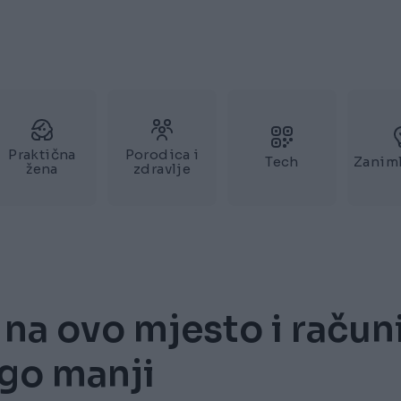
Praktična
Porodica i
Tech
Zaniml
žena
zdravlje
na ovo mjesto i račun
ogo manji