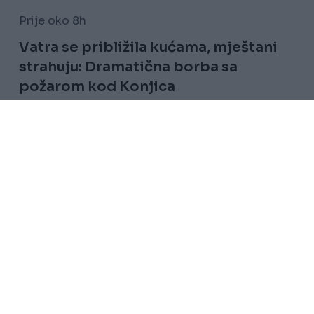
Prije oko 8h
Vatra se približila kućama, mještani
strahuju: Dramatična borba sa
požarom kod Konjica
Saznaj više
Uslovi korištenja