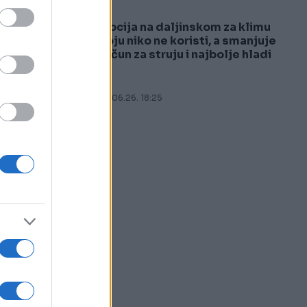
Opcija na daljinskom za klimu
e
5
koju niko ne koristi, a smanjuje
račun za struju i najbolje hladi
27.06.26. 18:25
“,