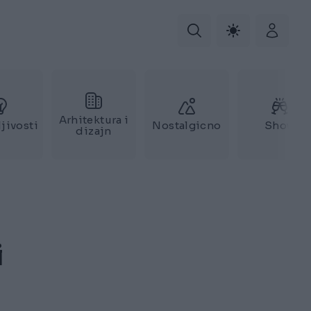
Arhitektura i
jivosti
Nostalgicno
Show
dizajn
i