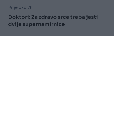
Prije oko 7h
Doktori: Za zdravo srce treba jesti
dvije supernamirnice
Saznaj više
novi
Impressum