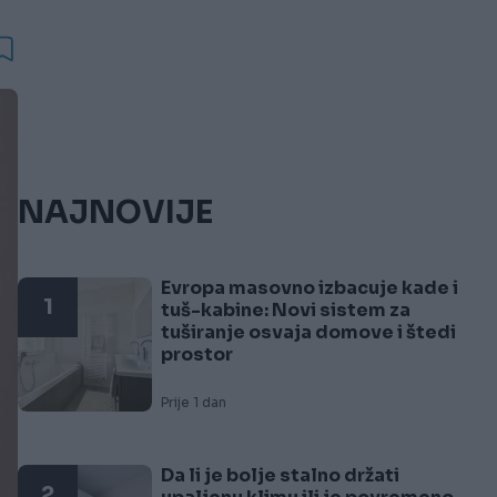
NAJNOVIJE
Evropa masovno izbacuje kade i
1
tuš-kabine: Novi sistem za
tuširanje osvaja domove i štedi
prostor
Prije 1 dan
Da li je bolje stalno držati
2