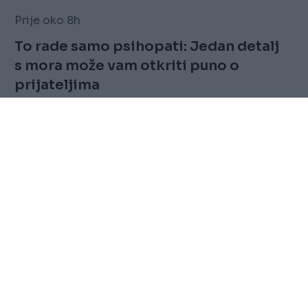
Prije oko 8h
To rade samo psihopati: Jedan detalj
s mora može vam otkriti puno o
prijateljima
Saznaj više
FOLLOW
Marketing