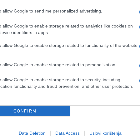
 posto. I još nešto, Energy Saving Trust
to allow Google to send me personalized advertising.
 na temperaturu između 18 i 21 °C.
o allow Google to enable storage related to analytics like cookies on
evice identifiers in apps.
o allow Google to enable storage related to functionality of the website
o allow Google to enable storage related to personalization.
o allow Google to enable storage related to security, including
cation functionality and fraud prevention, and other user protection.
CONFIRM
Data Deletion
Data Access
Uslovi korištenja