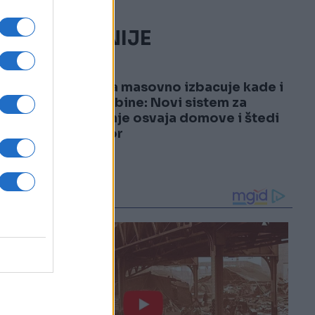
NAJČITANIJE
1
Evropa masovno izbacuje kade i
tuš-kabine: Novi sistem za
tuširanje osvaja domove i štedi
prostor