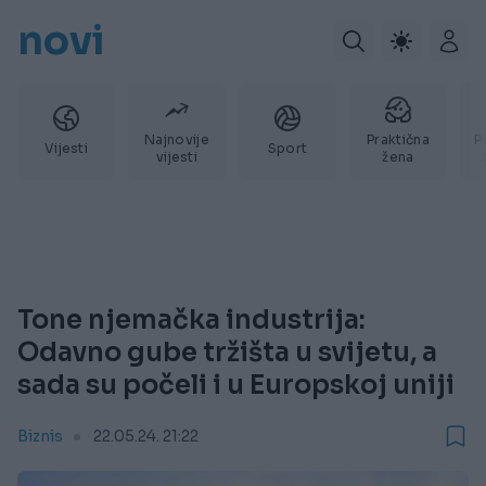
novi
Najnovije
Praktična
P
Vijesti
Sport
vijesti
žena
Tone njemačka industrija:
Odavno gube tržišta u svijetu, a
sada su počeli i u Europskoj uniji
Biznis
22.05.24. 21:22