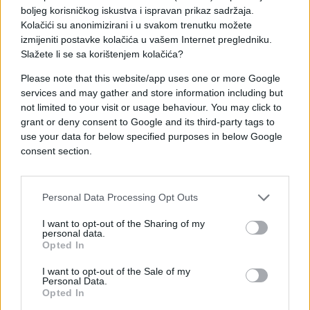
Sve više njemačkih kompanija izloženo je pritisku i
boljeg korisničkog iskustva i ispravan prikaz sadržaja.
na matičnom njemačkom tržištu, utvrdio je institut.
Kolačići su anonimizirani i u svakom trenutku možete
"Do kraja 2022. većina kompanija gotovo je
izmijeniti postavke kolačića u vašem Internet pregledniku.
konstantno postizala dobre rezultate na domaćem
Slažete li se sa korištenjem kolačića?
tržištu, ali to se prije godinu dana promijenilo",
Please note that this website/app uses one or more Google
objavljeno je u istraživanju.
services and may gather and store information including but
not limited to your visit or usage behaviour. You may click to
grant or deny consent to Google and its third-party tags to
use your data for below specified purposes in below Google
consent section.
Personal Data Processing Opt Outs
I want to opt-out of the Sharing of my
personal data.
Opted In
I want to opt-out of the Sale of my
Personal Data.
Opted In