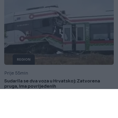
REGION
Prije 55min
Sudarila se dva voza u Hrvatskoj: Zatvorena
pruga, ima povrijeđenih
Saznaj više