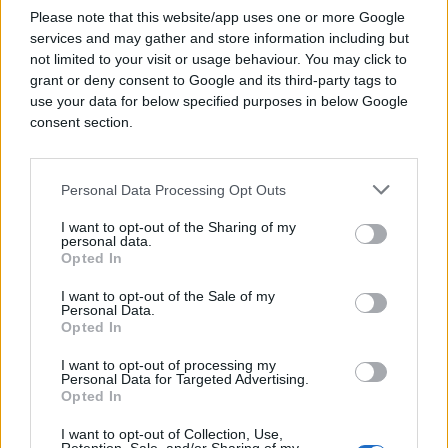
Please note that this website/app uses one or more Google
Andabak je rekao da se na lokaciji nalaze veliki
services and may gather and store information including but
rezervoari podzemne vode, koji bi mogli imati
not limited to your visit or usage behaviour. You may click to
važnu ulogu u rashladnom sistemu, ali da su
grant or deny consent to Google and its third-party tags to
use your data for below specified purposes in below Google
potrebne dodatne analize prije konačne odluke.
consent section.
Milijarder rođen u BiH u megaprojektu od 50
milijardi evra
Personal Data Processing Opt Outs
Ranije je objavljeno da će podatkovni centar
I want to opt-out of the Sharing of my
"Pantheon" imati instaliranu snagu od jednog
personal data.
Opted In
gigavata te da bi njegova godišnja potrošnja
električne energije mogla iznositi između 20 i 40
I want to opt-out of the Sale of my
Personal Data.
odsto ukupne potrošnje Hrvatske.
Opted In
To je približno na nivou potrošnje cijelog Zagreba.
I want to opt-out of processing my
Personal Data for Targeted Advertising.
Opted In
Za njegovo napajanje biće potrebno izgraditi novu
trafostanicu, oko 280 kilometara novih
I want to opt-out of Collection, Use,