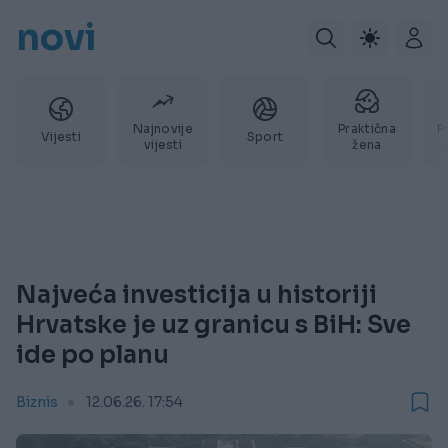
novi
Najnovije
Praktična
P
Vijesti
Sport
vijesti
žena
Najveća investicija u historiji
Hrvatske je uz granicu s BiH: Sve
ide po planu
Biznis
12.06.26. 17:54