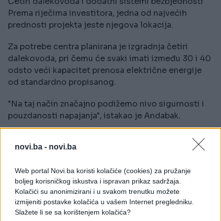
Četiri dalekovoda i dodatni sistemi bezbjednosti
Prema riječima investitora, jedna od najvećih
prednosti projekta jeste njegova lokacija.
Za potrebe centra planirana je izgradnja četiri
dalekovoda, pri čemu će svaki imati između 30 i 40
odsto veći kapacitet prenosa električne energije
od standardno propisanog.
"Na taj način značajno podižemo nivo sigurnosti i
pouzdanosti napajanja", istakao je Andabak.
Pored toga, predviđena je i izgradnja velikog
novi.ba -
novi.ba
baterijskog sistema koji će dodatno povećati
energetsku stabilnost kompleksa.
Web portal Novi.ba koristi kolačiće (cookies) za pružanje
boljeg korisničkog iskustva i ispravan prikaz sadržaja.
Podzemne vode za hlađenje sistema
Kolačići su anonimizirani i u svakom trenutku možete
izmijeniti postavke kolačića u vašem Internet pregledniku.
Jedno od ključnih pitanja za ovako veliki
Slažete li se sa korištenjem kolačića?
podatkovni centar jeste hlađenje opreme.