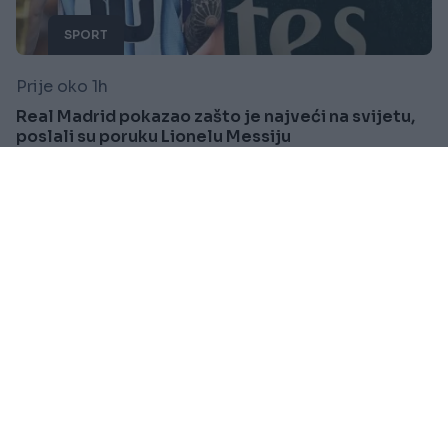
SPORT
Prije oko 1h
Real Madrid pokazao zašto je najveći na svijetu,
poslali su poruku Lionelu Messiju
Saznaj više