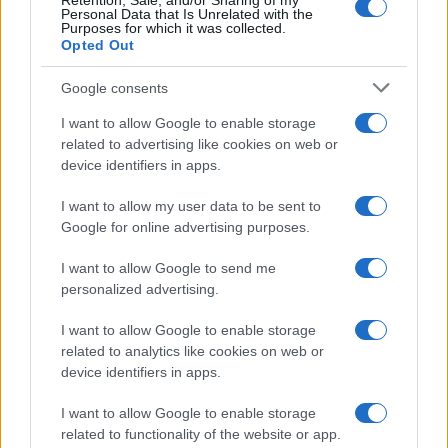
dalekovoda, kao i vlastitu solarnu elektranu snage
Retention, Sale, and/or Sharing of my
Personal Data that Is Unrelated with the
približno 500 megavata.
Purposes for which it was collected.
Opted Out
Kupljeno 1.500 hektara zemljišta
Google consents
Investitori okupljeni oko kompanija "Pantheon AI" i
I want to allow Google to enable storage
"Pantheon Atlas LLC" već su otkupili oko 1.500
related to advertising like cookies on web or
hektara zemljišta na području između sela Pecka,
device identifiers in apps.
Katinovac i Crni Potok.
I want to allow my user data to be sent to
Google for online advertising purposes.
Kada bude završen, "Pantheon" bi trebalo da
postane jedan od najvećih centara za obradu
I want to allow Google to send me
podataka i razvoj vještačke inteligencije u Evropi, a
personalized advertising.
njegova vrijednost od 50 milijardi evra čini ga
najvećim infrastrukturnim projektom ikada
I want to allow Google to enable storage
pokrenutim u Hrvatskoj, prenosi Poslovni.hr.
related to analytics like cookies on web or
device identifiers in apps.
I want to allow Google to enable storage
related to functionality of the website or app.