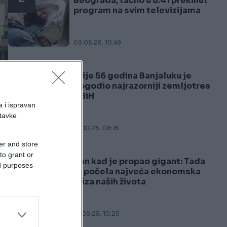
Beograda, tačno u 8.41 prekinut
program na svim televizijama
03.05.26. 10:49
Prije 56 godina Banjaluku je
3
pogodio najrazorniji zemljotres
u BiH
a i ispravan
stavke
27.10.25. 08:16
er and store
to grant or
Dan kad je propao gigant: Tada
ed purposes
4
je počela najveća ekonomska
kriza naših života
ne
15.09.25. 10:25