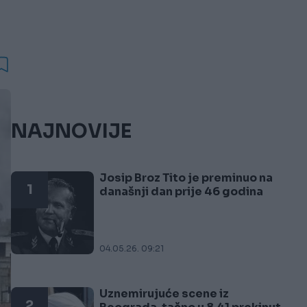
NAJNOVIJE
Josip Broz Tito je preminuo na
1
današnji dan prije 46 godina
04.05.26. 09:21
Uznemirujuće scene iz
2