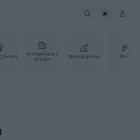
Arhitektura i
jivosti
Nostalgicno
Show
dizajn
a