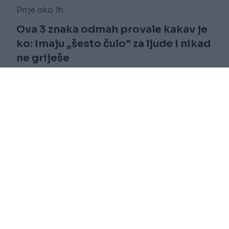
Prije oko 1h
Ova 3 znaka odmah provale kakav je
ko: Imaju „šesto čulo“ za ljude i nikad
ne griješe
Saznaj više
novi
Impressum