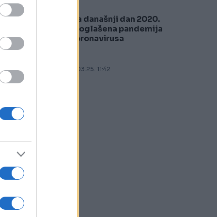
Na današnji dan 2020.
5
proglašena pandemija
 u
koronavirusa
11.03.25. 11:42
e
u