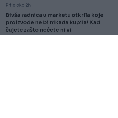
Prije oko 2h
Bivša radnica u marketu otkrila koje
proizvode ne bi nikada kupila! Kad
čujete zašto nećete ni vi
Saznaj više
FOLLOW
Marketing