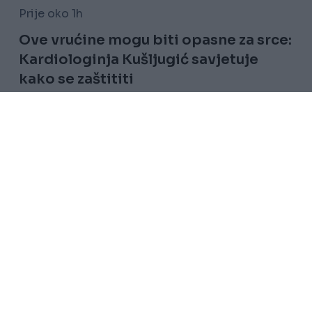
Prije oko 1h
Ove vrućine mogu biti opasne za srce:
Kardiologinja Kušljugić savjetuje
kako se zaštititi
Saznaj više
Uslovi korištenja