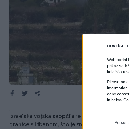
novi.ba -
Web portal N
prikaz sadrž
kolačića u v
Please note
information 
deny consent
in below Go
,
Izraelska vojska saopćila je u nedjelju da zat
Persona
granice s Libanom, što je znak moguće eskalac