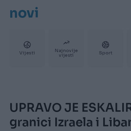
novi
Najnovije
Vijesti
Sport
vijesti
UPRAVO JE ESKALIR
granici Izraela i Lib