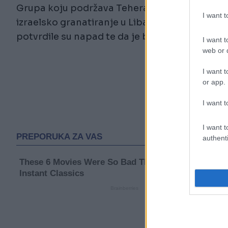
Grupa koju podržava Teheran tvrdila je u sao
I want 
izraelsko granatiranje u Libanu. Izraelske od
potvrdile su napad te da je bilo žrtava.
I want t
web or d
I want t
or app.
I want t
I want t
authenti