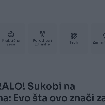
Praktična
Porodica i
Tech
Zaniml
žena
zdravlje
ALO! Sukobi na
ana: Evo šta ovo znači z