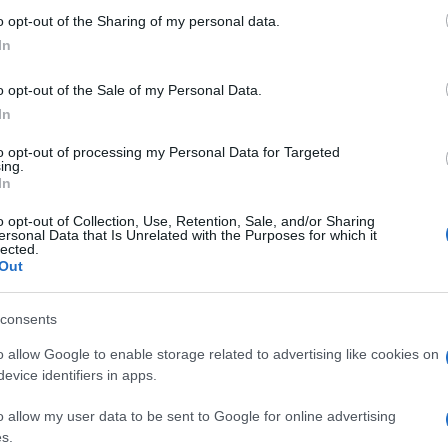
o opt-out of the Sharing of my personal data.
civilima u području do dva kilometra od granice
In
on niza sukoba. IDF je saopćila da ograničava GPS
ičitim operativnim potrebama".
o opt-out of the Sale of my Personal Data.
In
tanyahua za nacionalnu sigurnost upozorio je u
to opt-out of processing my Personal Data for Targeted
ing.
koju također podržava Iran, da ne poduzme mjere
In
o opt-out of Collection, Use, Retention, Sale, and/or Sharing
ersonal Data that Is Unrelated with the Purposes for which it
lected.
vao vatru sa grupama na libanskoj granici, gdje s
Out
upe Hezbolah i drugih propalestinskih frakcija.
consents
vojni punkt u blizini granice.
o allow Google to enable storage related to advertising like cookies on
evice identifiers in apps.
e u nedjelju navođene projektile na izraelsku vojn
i jednu osobu i ranivši tri druge.
o allow my user data to be sent to Google for online advertising
s.