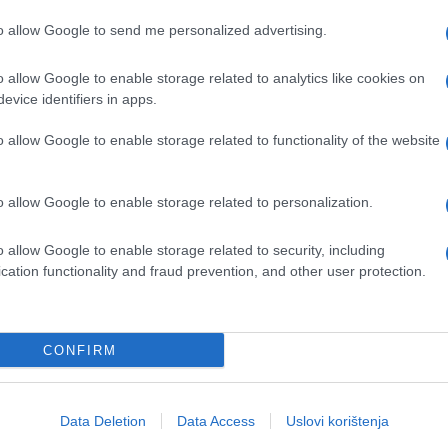
pćenju da je napad na selo Shtula bio odgovor na
to allow Google to send me personalized advertising.
brambene snage i izraelske hitne medicinske služ
o allow Google to enable storage related to analytics like cookies on
evice identifiers in apps.
o allow Google to enable storage related to functionality of the website
o allow Google to enable storage related to personalization.
o allow Google to enable storage related to security, including
cation functionality and fraud prevention, and other user protection.
CONFIRM
Data Deletion
Data Access
Uslovi korištenja