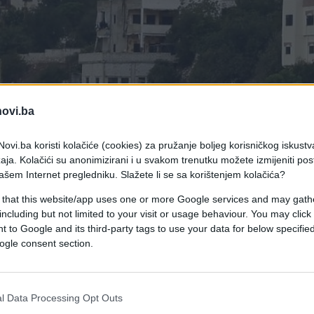
novi.ba
ovi.ba koristi kolačiće (cookies) za pružanje boljeg korisničkog iskustv
aja. Kolačići su anonimizirani i u svakom trenutku možete izmijeniti po
ašem Internet pregledniku. Slažete li se sa korištenjem kolačića?
 that this website/app uses one or more Google services and may gath
including but not limited to your visit or usage behaviour. You may click 
 to Google and its third-party tags to use your data for below specifi
ogle consent section.
vara područje do četiri kilometara od svoje sjever
l Data Processing Opt Outs
ije neprijateljstava.