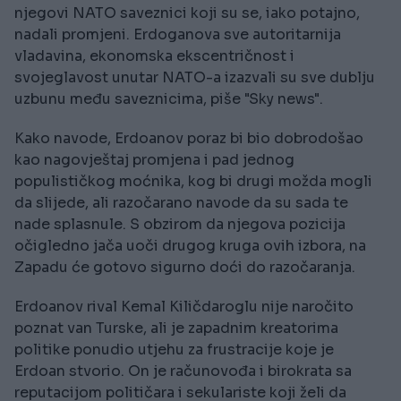
njegovi NATO saveznici koji su se, iako potajno,
nadali promjeni. Erdoganova sve autoritarnija
vladavina, ekonomska ekscentričnost i
svojeglavost unutar NATO-a izazvali su sve dublju
uzbunu među saveznicima, piše "Sky news".
Kako navode, Erdoanov poraz bi bio dobrodošao
kao nagovještaj promjena i pad jednog
populističkog moćnika, kog bi drugi možda mogli
da slijede, ali razočarano navode da su sada te
nade splasnule. S obzirom da njegova pozicija
očigledno jača uoči drugog kruga ovih izbora, na
Zapadu će gotovo sigurno doći do razočaranja.
Erdoanov rival Kemal Kiličdaroglu nije naročito
poznat van Turske, ali je zapadnim kreatorima
politike ponudio utjehu za frustracije koje je
Erdoan stvorio. On je računovođa i birokrata sa
reputacijom političara i sekulariste koji želi da