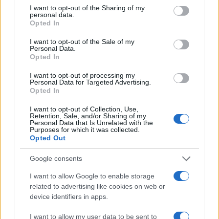
Za zapadne vlade Turska je cinično iskoristila sukob
I want to opt-out of the Sharing of my
za ekonomsku dobit, kupujući rusku energiju po
personal data.
Opted In
obarajućim stopama i profitirajući od sankcija. U
zapadnim prestonicama, kako pišu, još više
I want to opt-out of the Sale of my
Personal Data.
nelagode izaziva demokratsko nazadovanje,
Opted In
situacija u vezi sa ljudskim pravima u Turskoj koja
postaje zabrinjavajuća i rastući autoritarizam.
I want to opt-out of processing my
Personal Data for Targeted Advertising.
Ukazuju da je Kiličdaroglu obećao promjenu i
Opted In
resetovanje odnosa, što bi za saveznike bilo
osvježenje. Za Erdoana navode da je zapravo sve
I want to opt-out of Collection, Use,
Retention, Sale, and/or Sharing of my
suprotno - svojevoljni i nepredvidivi saveznik sa
Personal Data that Is Unrelated with the
Purposes for which it was collected.
ekonomijom koja je u sve težoj situaciji. Njegove
Opted Out
zapadne kolege bi sa zadovoljstvom voljele da
proglase kraj "Erdoanove ere".
Google consents
I want to allow Google to enable storage
Umjesto toga, možda će morati da trpe više godina
related to advertising like cookies on web or
njegove vladavine, prenosi "b92".
device identifiers in apps.
I want to allow my user data to be sent to