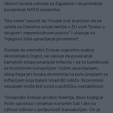
obnovi turske odnose sa Zapadom i da pridobije
povjerenje NATO saveznika.
"Sky news" navodi da "čovjek koji je počeo da se
zalaže za članstvo svoje zemlje u EU vodi Tursku u
drugom i nepredvidivom pravcu" i ukazuje na
"njegovo loše upravljanje privredom".
Dodaje da vremešni Erdoan suprotno svakoj
ekonomskoj logici, ne vjeruje da povećanje
kamatnih stopa smanjuje inflaciju i da to kombinuje
sa hroničnom korupcijom i lošim upravljanjem,
zbog čega je i turska ekonomija na putu propasti sa
inflacijom koja bjesni iznad 80 odsto. Ekonomski
neuspjeh može biti uvod u političku nestabilnost.
"Gospodin Erdoan je izbor Kremlja, đavo kojeg je
Putin upoznao i smatrao korisnim čak i ako su
njihovi odnosi u potpunosti transakcijski. On je