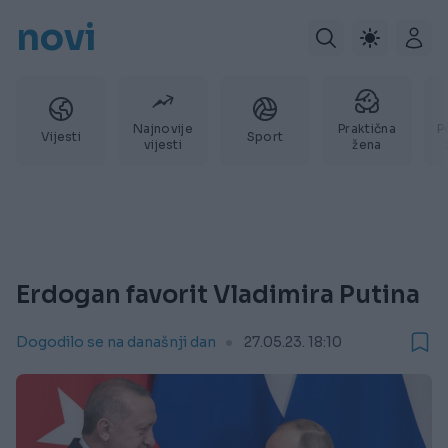
novi
Najnovije
Praktična
P
Vijesti
Sport
vijesti
žena
Erdogan favorit Vladimira Putina
Dogodilo se na današnji dan
27.05.23. 18:10