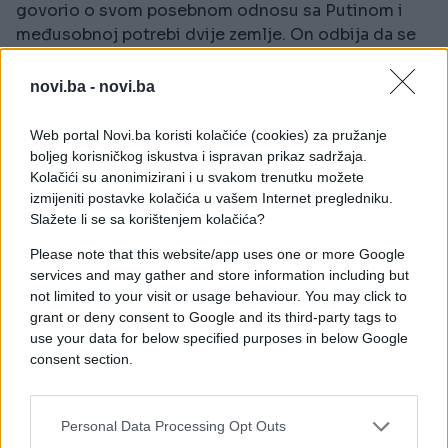
govorio o svom posebnom odnosu sa Putinom i
međusobnoj potrebi dvije zemlje. On odbija da se
pridruži sankcijama Zapada Rusiji. Kupio je ruske
protivvazdušne odbrambene sisteme, što je
novi.ba -
novi.ba
izazvalo svađe širom NATO saveza", piše "Sky news".
Web portal Novi.ba koristi kolačiće (cookies) za pružanje
Navode i da je ambivalentnost Turske u ovom
boljeg korisničkog iskustva i ispravan prikaz sadržaja.
sukobu koristila Zapadu, ali ukazuju da je Ankara
Kolačići su anonimizirani i u svakom trenutku možete
odigrala važnu ulogu u posredovanju u dogovoru
izmijeniti postavke kolačića u vašem Internet pregledniku.
Slažete li se sa korištenjem kolačića?
koji je omogućio isporuku ukrajinskog žita, kao i da
to može igrati ulogu u pregovorima o okončanju
Please note that this website/app uses one or more Google
sukoba kada se oni konačno dogode.
services and may gather and store information including but
not limited to your visit or usage behaviour. You may click to
Podsjećaju i da Turska isporučuje bespilotne
grant or deny consent to Google and its third-party tags to
letjelice Kijevu, ali da takođe nastavlja da blokira
use your data for below specified purposes in below Google
consent section.
pristupanje Švedske NATO-u i ističu da "nije igrala
ni blizu uloge podrške kojoj se alijansa mogla
nadati".
Personal Data Processing Opt Outs