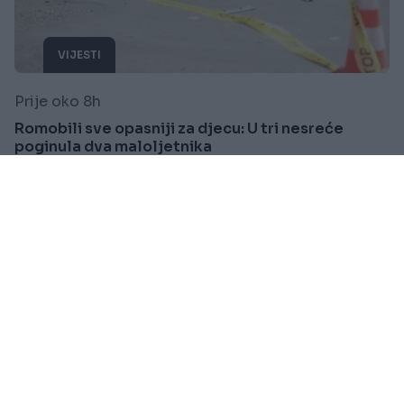
VIJESTI
Prije oko 8h
Romobili sve opasniji za djecu: U tri nesreće
poginula dva maloljetnika
Saznaj više