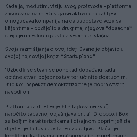
Kada je, međutim, viziju svog proizvoda - platforma
zasnovana na mreži koja se aktivira na zahtjev i
omogućava kompanijama da uspostave vezu sa
klijentima - podijelio s drugima, njegova “dosadna”
ideja je najednom postala veoma privlačna.
Svoja razmišljanja o ovoj ideji Svane je objavio u
svojoj najnovijoj knjizi “Startupland”.
"Uzbudljive stvari se ponekad događaju kada
obične stvari pojednostavite i učinite dostupnim.
Bilo koji aspekat demokratizacije je dobra stvar”,
navodi on.
Platforma za dijeljenje FTP fajlova ne zvuči
naročito zabavno, objašnjava on, ali Dropbox i Box
su boljim karakteristikama i dizajnom doprinijeli da
dijeljenje fajlova postane uzbudljivo. Plaćanje
kreditnim karticama u maloprodaji nije pretjerano