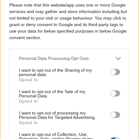
to.”
Please note that this website/app uses one or more Google
services and may gather and store information including but
Žene dobijaju više odgovora
not limited to your visit or usage behaviour. You may click to
Kada je novi službenik Michael Hansen koristio
grant or deny consent to Google and its third-party tags to
svoje ime, nije dobio naročito mnogo odgovora, ali
use your data for below specified purposes in below Google
kada je počeo da se predstavlja kao Josephine,
consent section.
broj odgovora se povećao.
Personal Data Processing Opt Outs
Konverzacija je najvažnija
Kada je riječ o stopi odgovora, nije toliko bitno o
I want to opt-out of the Sharing of my
čemu pričate, mnogo je važnije da postoji
personal data.
Opted In
komunikacija. “Brzo smo uočili da postoji direktna
veza između stope odziva na naše mejlove i
I want to opt-out of the Sale of my
Personal Data.
pretvaranja posjetilaca našeg sajta u mušterije”,
Opted In
navodi on.
I want to opt-out of processing my
Personal Data for Targeted Advertising.
Opted In
I want to opt-out of Collection, Use,
Retention, Sale, and/or Sharing of my