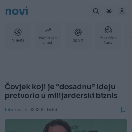
novi
Najnovije
Praktična
P
Vijesti
Sport
vijesti
žena
Čovjek koji je “dosadnu” ideju
pretvorio u milijarderski biznis
Internet
12.12.14. 16:53