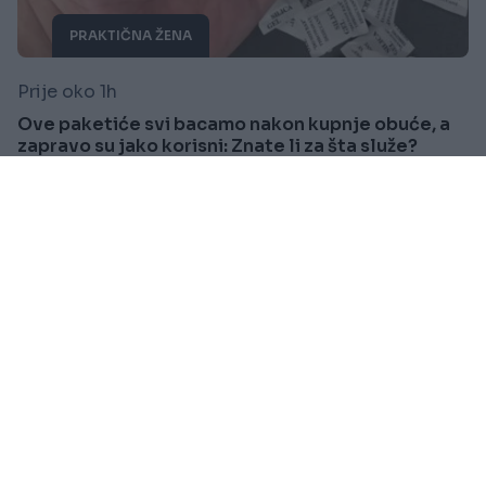
PRAKTIČNA ŽENA
Prije oko 1h
Ove paketiće svi bacamo nakon kupnje obuće, a
zapravo su jako korisni: Znate li za šta služe?
Saznaj više