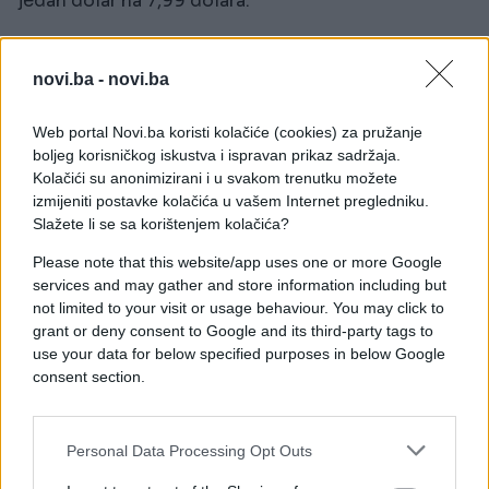
jedan dolar na 7,99 dolara.
Netflix je posljednji put podigao cijene u SAD-u u
oktobru 2023., kada je također podigao troškove za
novi.ba -
novi.ba
neke pakete u Ujedinjenom Kraljevstvu.
Web portal Novi.ba koristi kolačiće (cookies) za pružanje
U međuvremenu, firma je rekla da je prošlu godinu
boljeg korisničkog iskustva i ispravan prikaz sadržaja.
završila s ukupno više od 300 miliona pretplatnika.
Kolačići su anonimizirani i u svakom trenutku možete
Očekivalo se da će dodati 9,6 miliona novih
izmijeniti postavke kolačića u vašem Internet pregledniku.
Slažete li se sa korištenjem kolačića?
pretplatnika između oktobra i decembra, ali daleko
je premašio taj broj.
Please note that this website/app uses one or more Google
services and may gather and store information including but
Uz Squid Game i borbu Paula protiv Tysona, Netflix
not limited to your visit or usage behaviour. You may click to
je također prenosio dvije NFL utakmice na Božić.
grant or deny consent to Google and its third-party tags to
use your data for below specified purposes in below Google
Također će prenositi više događaja uživo
consent section.
uključujući WWE hrvanje i otkupio je prava za FIFA
Svjetsko prvenstvo za žene 2027. i 2031. godine.
Personal Data Processing Opt Outs