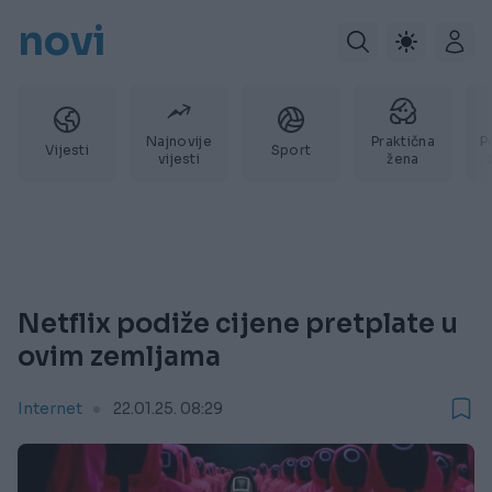
novi
Najnovije
Praktična
P
Vijesti
Sport
vijesti
žena
Netflix podiže cijene pretplate u
ovim zemljama
Internet
22.01.25. 08:29