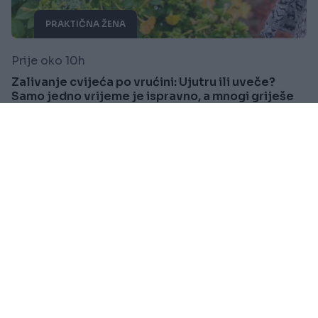
PRAKTIČNA ŽENA
Prije oko 10h
Zalivanje cvijeća po vrućini: Ujutru ili uveče?
Samo jedno vrijeme je ispravno, a mnogi griješe
Saznaj više