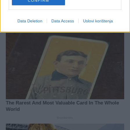
CONFIRM
Data Deletion
Data Access
Uslovi korištenja