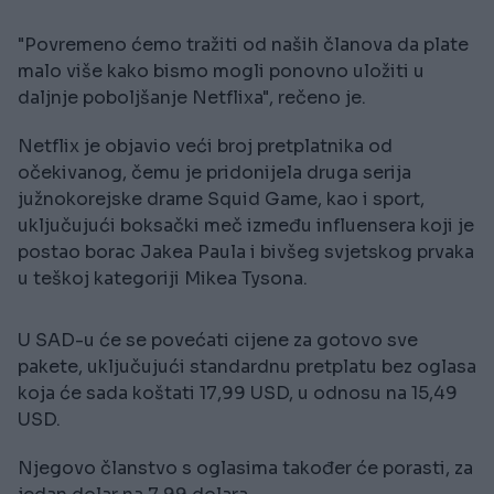
"Povremeno ćemo tražiti od naših članova da plate
malo više kako bismo mogli ponovno uložiti u
daljnje poboljšanje Netflixa", rečeno je.
Netflix je objavio veći broj pretplatnika od
očekivanog, čemu je pridonijela druga serija
južnokorejske drame Squid Game, kao i sport,
uključujući boksački meč između influensera koji je
postao borac Jakea Paula i bivšeg svjetskog prvaka
u teškoj kategoriji Mikea Tysona.
U SAD-u će se povećati cijene za gotovo sve
pakete, uključujući standardnu ​​pretplatu bez oglasa
koja će sada koštati 17,99 USD, u odnosu na 15,49
USD.
Njegovo članstvo s oglasima također će porasti, za