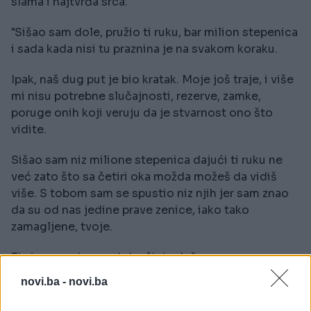
slama i najtvrđa srca.
"Sišao sam dole, pružio ti ruku, bar milion stepenica
i sada kada nisi tu praznina je na svakom koraku.
Ipak, naš dug put je bio kratak. Moje još traje, i više
mi nisu potrebne slučajnosti, rezerve, zamke,
poruge onih koji veruju da je stvarnost ono što
vidite.
Sišao sam niz milione stepenica dajući ti ruku ne
već zato što sa četiri oka možda možeš da vidiš
više. S tobom sam se spustio niz njih jer sam znao
da su od nas jedine prave zenice, iako tako
zamagljene, tvoje.
Ti si sve moje srce tata, čista duša ponos mog
života, moj heroj, moja VELIKA ljubav", napisala je
novi.ba -
novi.ba
Viktorija na društvenim mrežama.