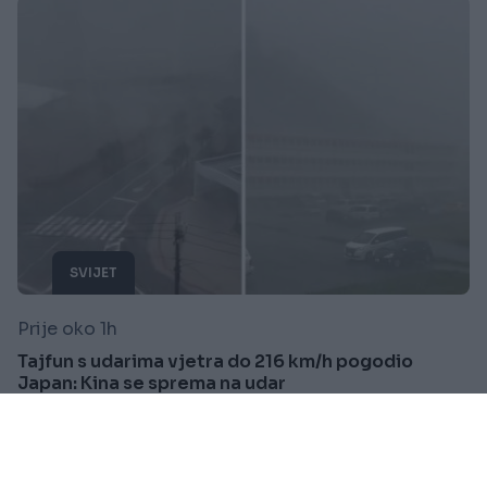
SVIJET
Prije oko 1h
Tajfun s udarima vjetra do 216 km/h pogodio
Japan: Kina se sprema na udar
Saznaj više