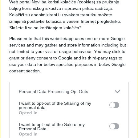
Web portal Novi.ba koristi kolačiće (cookies) za pružanje
Ona je ovu poruku stavila uz niz Sinišinih slika,
boljeg korisničkog iskustva i ispravan prikaz sadržaja.
među kojima je i ona kako ga drži za ruku u bolnici,
Kolačići su anonimizirani i u svakom trenutku možete
a držala ga je tako do samog kraja.
izmijeniti postavke kolačića u vašem Internet pregledniku.
Slažete li se sa korištenjem kolačića?
Slika
OVDJE
.
Please note that this website/app uses one or more Google
services and may gather and store information including but
(Kurir.rs)
not limited to your visit or usage behaviour. You may click to
grant or deny consent to Google and its third-party tags to
use your data for below specified purposes in below Google
consent section.
Personal Data Processing Opt Outs
I want to opt-out of the Sharing of my
personal data.
Opted In
I want to opt-out of the Sale of my
Personal Data.
Opted In