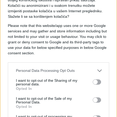
Ona je ovu poruku stavila uz niz Sinišinih slika,
Kolačići su anonimizirani i u svakom trenutku možete
među kojima je i ona kako ga drži za ruku u bolnici,
izmijeniti postavke kolačića u vašem Internet pregledniku.
a držala ga je tako do samog kraja.
Slažete li se sa korištenjem kolačića?
Please note that this website/app uses one or more Google
Slika
OVDJE
.
services and may gather and store information including but
not limited to your visit or usage behaviour. You may click to
(Kurir.rs)
grant or deny consent to Google and its third-party tags to
use your data for below specified purposes in below Google
consent section.
Personal Data Processing Opt Outs
I want to opt-out of the Sharing of my
personal data.
Opted In
I want to opt-out of the Sale of my
Personal Data.
Opted In
I want to opt-out of processing my