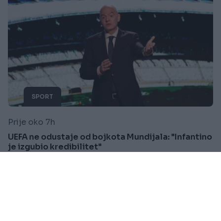
SPORT
Prije oko 7h
UEFA ne odustaje od bojkota Mundijala: "Infantino
je izgubio kredibilitet"
Saznaj više