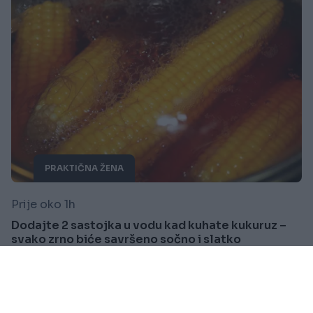
PRAKTIČNA ŽENA
Prije oko 1h
Dodajte 2 sastojka u vodu kad kuhate kukuruz –
svako zrno biće savršeno sočno i slatko
Saznaj više