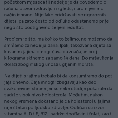
početkom mjeseca ili nedelje je da povedemo o
računa o svom zdravlju i izgledu, i promijenimo
način ishrane. Nije lako pridržavati se rigoroznih
dijeta, pa zato često od odluke odustanemo prije
nego što postignemo željeni rezultat.
Problem je što, ma koliko to želimo, ne možemo da
smršamo za nedelju dana. Ipak, takozvana dijeta sa
kuvanim jajima omogućava da značajan broj
kilograma skinemo za samo 14 dana. Do mršavljenja
dolazi zbog niskog unosa ugljenih hidrata.
Na dijeti s jajima trebalo bi da konzumiramo do pet
jaja dnevno. Jaja mnogi izbegavaju kao deo
svakonevne ishrane jer su neke studije pokazale da
sadrže visok nivo holesterola. Međutim, nakon
nekog vremena dokazano je da holesterol u jajima
nije štetan po ljudsko zdravlje. Odličan su izvor
vitamina A, D i E, B12, sadrže riboflavin i folat, kao i