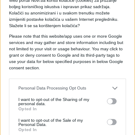
Web portal Novi.ba koristi kolačiće (cookies) za pružanje
Doručak: Napravite omlet od dva jaja i komadića
boljeg korisničkog iskustva i ispravan prikaz sadržaja.
paradajza
Kolačići su anonimizirani i u svakom trenutku možete
izmijeniti postavke kolačića u vašem Internet pregledniku.
Ručak: Pileća prsa i salata od paradajza, paprike i
Slažete li se sa korištenjem kolačića?
krastavca
Please note that this website/app uses one or more Google
services and may gather and store information including but
Dezert: Grejp
not limited to your visit or usage behaviour. You may click to
grant or deny consent to Google and its third-party tags to
Večera: dva kuhana jaja i šolja čaja.
use your data for below specified purposes in below Google
consent section.
Stručnjaci upozoravaju da se mora voditi računa o
preporučenoj dnevnoj količini belančevina -
Njemačko nutricionističko društvo (DGE)
Personal Data Processing Opt Outs
preporučuje 0,8 grama po kilogramu tjelesne težine
I want to opt-out of the Sharing of my
dnevno za odrasle. To značu da žena od 60
personal data.
kilograma sme da pojede tri jaja na dan. Ipak,
Opted In
posebno treba povesti računa o tome da
I want to opt-out of the Sale of my
jednostrana ishrana može da dovede do simptoma
Personal Data.
Opted In
nedostatka nutrijenata.