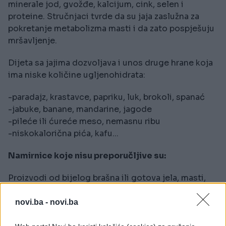
minerale jod, gvožđe, kalcijum, cink, selen i
proteine. Stručnjaci tvrde da su jaja zaslužna za
pokretanje metabolizma masti i da zato pospješuju
mršavljenje.
Dijeta sa jajima dozvoljava i unos druge hrane koja
ima niske količine ugljenohidrata:
-paradajz, krastavce, papriku, luk, brokoli, spanać
-jabuke, banane, mandarine, jagode
-pileće ili ćureće meso, nemasnu ribu
-niskokalorična pića, kafu...
Namirnice koje nisu preporučljive su:
Proizvodi od bijelog brašna ili gotova jela, masti,
šećer, al*ohol
novi.ba -
novi.ba
Primjer jelovnika