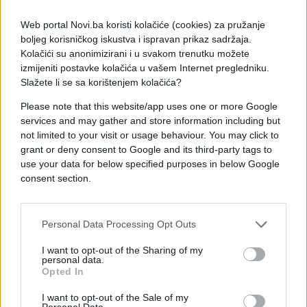
Odnos prema drugim osobama, svakako je bitan za
Web portal Novi.ba koristi kolačiće (cookies) za pružanje
muškarca, posebno kada je riječ o njegovoj ljepšoj
boljeg korisničkog iskustva i ispravan prikaz sadržaja.
polovini. Žene nisu jedine koje primjete kako se
Kolačići su anonimizirani i u svakom trenutku možete
njihov partner odnosi prema konobarima ili
izmijeniti postavke kolačića u vašem Internet pregledniku.
Slažete li se sa korištenjem kolačića?
prodavcima. Grubost i negativnost nisu lijepe
osobine i to će ostati u glavi svakog muškarca.
Please note that this website/app uses one or more Google
services and may gather and store information including but
not limited to your visit or usage behaviour. You may click to
grant or deny consent to Google and its third-party tags to
use your data for below specified purposes in below Google
consent section.
Personal Data Processing Opt Outs
I want to opt-out of the Sharing of my
personal data.
Opted In
I want to opt-out of the Sale of my
Personal Data.