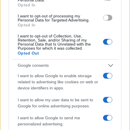
Svakako da finansijska sigurnost mnogim ženama
Opted In
predstavlja vrlo važan faktor kada biraju muškarca.
Jedno istraživanje je pokazalo kako su materijalno
I want to opt-out of processing my
Personal Data for Targeted Advertising.
zbrinuti i stabilni muškarci ženama mnogo
Opted In
privlačniji od drugih.
I want to opt-out of Collection, Use,
Retention, Sale, and/or Sharing of my
Personal Data that Is Unrelated with the
Purposes for which it was collected.
Opted Out
Google consents
#žene
#muškarci
#odnos
I want to allow Google to enable storage
related to advertising like cookies on web or
#osobine
#veze
device identifiers in apps.
I want to allow my user data to be sent to
Google for online advertising purposes.
I want to allow Google to send me
personalized advertising.