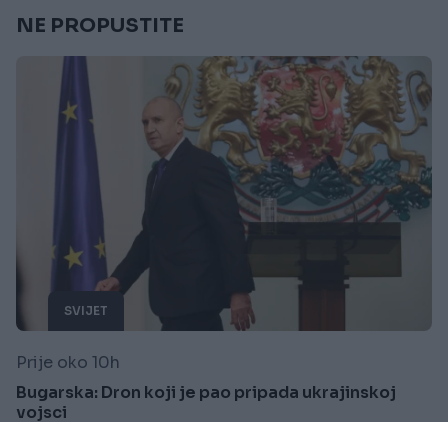
NE PROPUSTITE
SVIJET
Prije oko 10h
Bugarska: Dron koji je pao pripada ukrajinskoj
vojsci