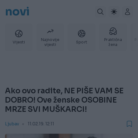
novi
Najnovije
Praktična
P
Vijesti
Sport
vijesti
žena
Ako ovo radite, NE PIŠE VAM SE
DOBRO! Ove ženske OSOBINE
MRZE SVI MUŠKARCI!
Ljubav
11.02.19. 12:11