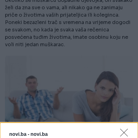
Ukoliko se muškarcu dopadne djevojka, on svakako
želi da zna sve o vama, ali nikako ga ne zanimaju
priče o životima vaših prijateljica ili koleginca.
Poneki bezazleni trač s vremena na vrijeme dogodi
se svakom, no kada je svaka vaša rečenica
posvećena tuđim životima, imate osobinu koju ne
voli niti jedan muškarac.
novi.ba -
novi.ba