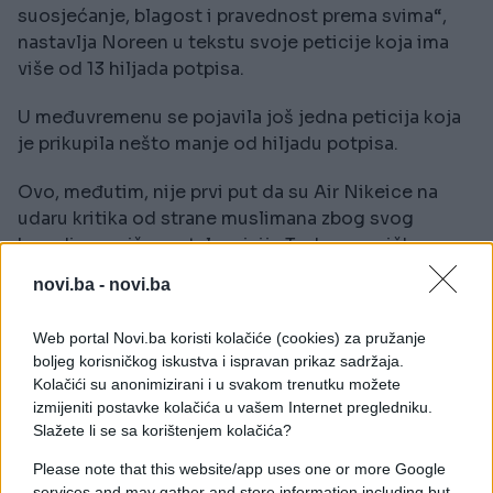
suosjećanje, blagost i pravednost prema svima“,
nastavlja Noreen u tekstu svoje peticije koja ima
više od 13 hiljada potpisa.
U međuvremenu se pojavila još jedna peticija koja
je prikupila nešto manje od hiljadu potpisa.
Ovo, međutim, nije prvi put da su Air Nikeice na
udaru kritika od strane muslimana zbog svog
brendinga, piše portal emisije Today američke
televizije NBC.
novi.ba -
novi.ba
I 1997. godine je također bio prozivan zbog
Web portal Novi.ba koristi kolačiće (cookies) za pružanje
korištenja loga u obliku plamena koji je također
boljeg korisničkog iskustva i ispravan prikaz sadržaja.
navodno nalikovao na riječ Allah na arapskom
Kolačići su anonimizirani i u svakom trenutku možete
pismu. Kompanija se tada izvinila i povukla sporne
izmijeniti postavke kolačića u vašem Internet pregledniku.
tenisice iz prodaje.
Slažete li se sa korištenjem kolačića?
Please note that this website/app uses one or more Google
Ovog puta Nike inzistira na tome da logo nije ništa
services and may gather and store information including but