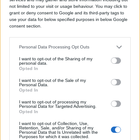
drugo nego stilizirana reprezentacija brenda Air
not limited to your visit or usage behaviour. You may click to
Max.
grant or deny consent to Google and its third-party tags to
use your data for below specified purposes in below Google
„Nike poštuje sve religije i shvaćamo ovakve
consent section.
sumnje ozbiljno. Logo Air Max dizajniran je da bude
stilizirana reprezentacija Nikeovog zaštitnog znaka
Air Max. Bilo kakvo drugačije shvaćeno značenje ili
Personal Data Processing Opt Outs
reprezentacija je nenamjerna“, stoji u izjavi koju je
I want to opt-out of the Sharing of my
Nikeov glasnogovornik dao za Today.
personal data.
Opted In
I want to opt-out of the Sale of my
Personal Data.
Opted In
I want to opt-out of processing my
Personal Data for Targeted Advertising.
#muslimani
#Nike
Opted In
I want to opt-out of Collection, Use,
Retention, Sale, and/or Sharing of my
Personal Data that Is Unrelated with the
Purposes for which it was collected.