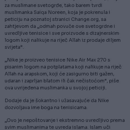
za muslimane svetogrđe, tako barem tvrdi
muslimanka Saiqa Noreen, koja je pokrenula i
peticiju na poznatoj stranici Change.org, sa
zahtjevom da „odmah povuče ove svetogrdne i
uvredljive tenisice i sve proizvode s dizajnerskim
logom koji nalikuje na riječ Allah iz prodaje diljem
svijeta“.
„Nike je proizveo tenisice Nike Air Max 270 s
pisanim logom na potplatama koji nalikuje na riječ
Allah na arapskom, koji će zasigurno biti gažen,
udaran i zaprljan blatom ili čak nečistoćom“, piše
ova uvrijeđena muslimanka u svojoj peticiji.
Dodaje da je šokantno i užasavajuće da Nike
dozvoljava ime boga na tenisicama.
„Ovo je nepoštovanje i ekstremno uvredljivo prema
svim muslimanima te uvreda islama. Islam uči