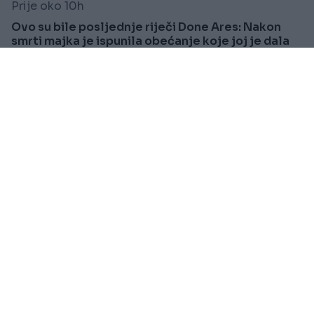
Prije oko 10h
Ovo su bile posljednje riječi Done Ares: Nakon
smrti majka je ispunila obećanje koje joj je dala
Saznaj više
SPORT