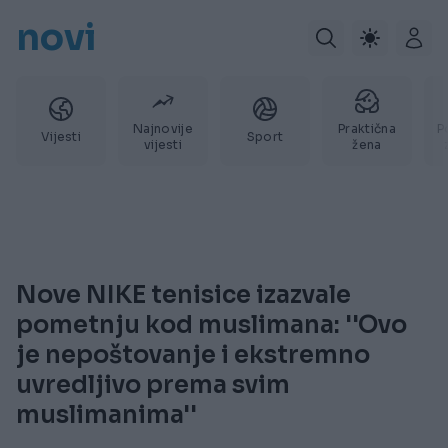
novi
Najnovije
Praktična
P
Vijesti
Sport
vijesti
žena
Nove NIKE tenisice izazvale
pometnju kod muslimana: ''Ovo
je nepoštovanje i ekstremno
uvredljivo prema svim
muslimanima''