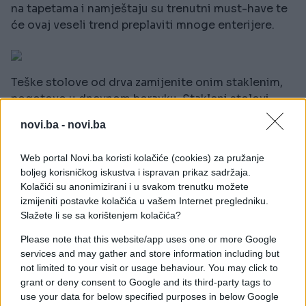
na tapetama i namještaju su trenutni must-have te
će ovaj veseli trend preplaviti mnoge enterijere.
Teške stolove od drva zamijenite onim staklenim,
pogotovo u dnevnom boravku. Stakleni stolovi
savršeno se uklapaju u naš moderan svijet koji je
novi.ba -
novi.ba
pun boja i grafičkih uzoraka.
Web portal Novi.ba koristi kolačiće (cookies) za pružanje
boljeg korisničkog iskustva i ispravan prikaz sadržaja.
Kolačići su anonimizirani i u svakom trenutku možete
Kada govorimo o bojama, na njih nikako ne smijete
izmijeniti postavke kolačića u vašem Internet pregledniku.
zaboraviti ako želite 80-te u svome domu,
Slažete li se sa korištenjem kolačića?
pogotovo žutu i rozu koje će svaki dom osvježiti.
Rozo kupatilo ili žuta kuhinja, izbor je na vama, zato
Please note that this website/app uses one or more Google
uzmite najbolje što su 80-te godine pružile i
services and may gather and store information including but
not limited to your visit or usage behaviour. You may click to
interpretirajte ovaj prepoznatljivi stil u vašem
grant or deny consent to Google and its third-party tags to
domu.
use your data for below specified purposes in below Google