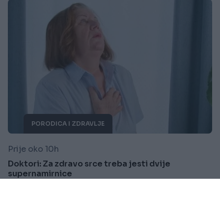
PORODICA I ZDRAVLJE
Prije oko 10h
Doktori: Za zdravo srce treba jesti dvije
supernamirnice
Saznaj više