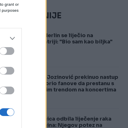
to grant or
ed purposes
NAJČITANIJE
1
Dino Merlin se liječio na
psihijatriji: "Bio sam kao biljka"
2
Jakov Jozinović prekinuo nastup
i upozorio fanove da prestanu s
opasnim trendom na koncertima
VIDEO
Pjevačica odbila liječenje raka
zbog sina: Njegov potez na