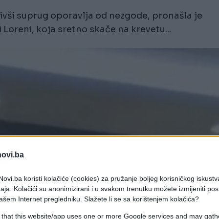
bivši suprug oporavlja od nezgode, pronašla je
Loreni, koja sretno skače na krevetu...
novi.ba
ovi.ba koristi kolačiće (cookies) za pružanje boljeg korisničkog iskustv
aja. Kolačići su anonimizirani i u svakom trenutku možete izmijeniti po
ašem Internet pregledniku. Slažete li se sa korištenjem kolačića?
 that this website/app uses one or more Google services and may gath