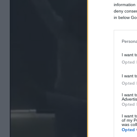
information 
deny consent
in below Go
Persona
I want t
Opted 
I want t
Opted 
I want 
Advertis
Opted 
I want t
of my P
was col
Opted 