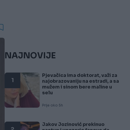
NAJNOVIJE
Pjevačica ima doktorat, važi za
1
najobrazovaniju na estradi, a sa
mužem i sinom bere maline u
selu
Prije oko 5h
Jakov Jozinović prekinuo
2