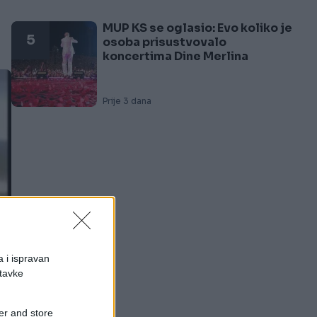
MUP KS se oglasio: Evo koliko je
5
osoba prisustvovalo
koncertima Dine Merlina
Prije 3 dana
a i ispravan
stavke
er and store