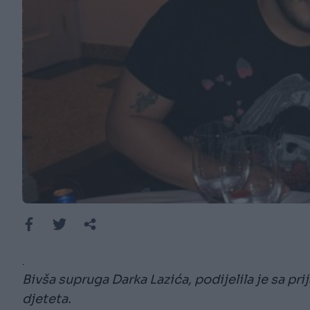
.
Bivša supruga Darka Lazića, podijelila je sa pr
djeteta.