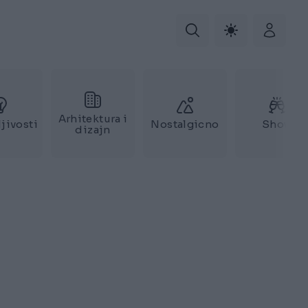
Arhitektura i
jivosti
Nostalgicno
Show
dizajn