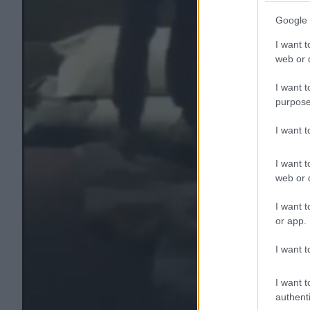
Google 
I want t
web or d
I want t
purpose
I want 
I want t
web or d
I want t
or app.
I want t
I want t
authenti