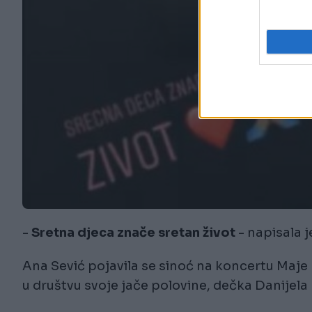
-
Sretna djeca znače sretan život
- napisala 
Ana Sević pojavila se sinoć na koncertu Maje B
u društvu svoje jače polovine, dečka Danijela