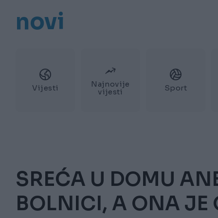
novi
Najnovije
Vijesti
Sport
vijesti
SREĆA U DOMU ANE
BOLNICI, A ONA JE