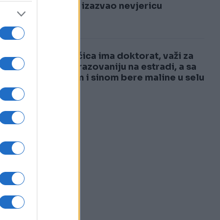
3
samrti izazvao nevjericu
4
Pjevačica ima doktorat, važi za
najobrazovaniju na estradi, a sa
mužem i sinom bere maline u selu