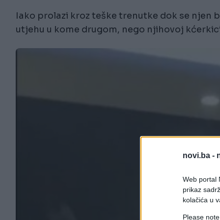
Iako prolazi kroz teške trenutke dok se njen 
utjehu u kome drugom, nego njihovoj kćerkici 
novi.ba -
Web portal N
prikaz sadrž
kolačića u v
Please note