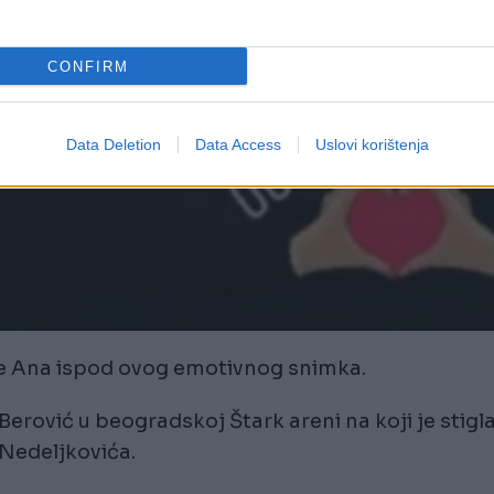
CONFIRM
Data Deletion
Data Access
Uslovi korištenja
je Ana ispod ovog emotivnog snimka.
erović u beogradskoj Štark areni na koji je stigl
 Nedeljkovića.