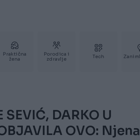
Praktična
Porodica i
Tech
Zaniml
žena
zdravlje
 SEVIĆ, DARKO U
 OBJAVILA OVO: Njena