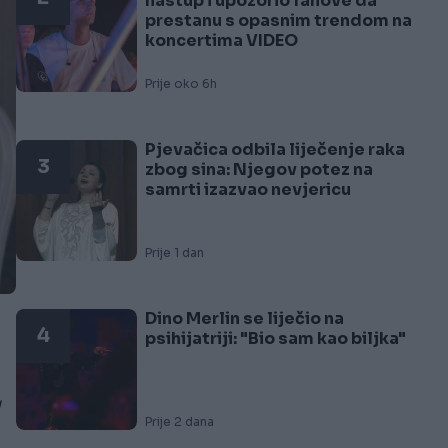
nastup i upozorio fanove da
prestanu s opasnim trendom na
koncertima VIDEO
Prije oko 6h
Pjevačica odbila liječenje raka
3
zbog sina: Njegov potez na
samrti izazvao nevjericu
Prije 1 dan
Dino Merlin se liječio na
4
psihijatriji: "Bio sam kao biljka"
g
Prije 2 dana