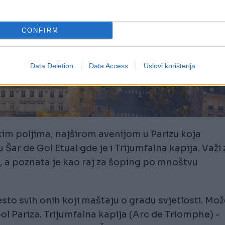
CONFIRM
Data Deletion
Data Access
Uslovi korištenja
im poljima, najširom avenijom u Parizu koja
Šar de Gol Etual gde je i Trijumfalna kapija. Važi 
e, a poznata je kao raj za šoping po mnoštvu
esto svih onih koji maštaju o gradu svjetlosti. Mo
ol Pariza. Trijumfalna kapija (Arc de Triomphe) -