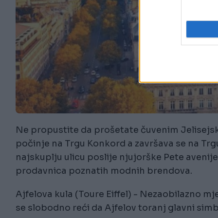
Ne propustite da prošetate čuvenim Jelisejsk
počinje na Trgu Konkord a završava se na Trgu 
najskuplju ulicu poslije njujorške Pete avenij
prodavnica poznatih modnih brendova.
Ajfelova kula (Toure Eiffel) - Nezaobilazno mj
se slobodno reći da Ajfelov toranj glavni simb