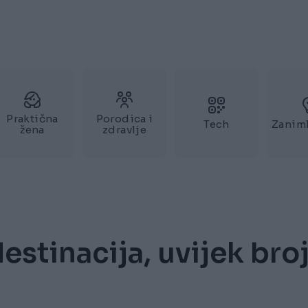
Praktična
Porodica i
Tech
Zaniml
žena
zdravlje
estinacija, uvijek bro