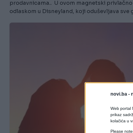
prodavnicama.. U ovom magnetski privlačnom
odlaskom u Disneyland, koji oduševljava sve 
novi.ba -
Web portal N
prikaz sadrž
kolačića u v
Please note