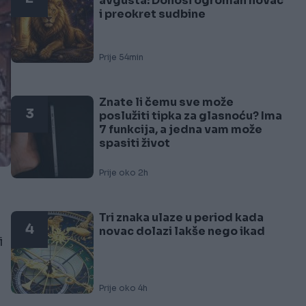
avgusta: Donosi ogroman novac
i preokret sudbine
Prije 54min
Znate li čemu sve može
3
poslužiti tipka za glasnoću? Ima
7 funkcija, a jedna vam može
spasiti život
Prije oko 2h
Tri znaka ulaze u period kada
4
novac dolazi lakše nego ikad
i
Prije oko 4h