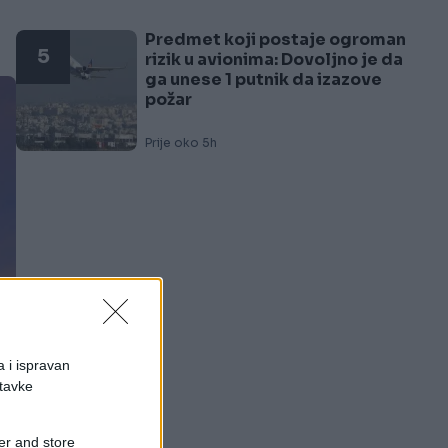
Predmet koji postaje ogroman
5
rizik u avionima: Dovoljno je da
ga unese 1 putnik da izazove
požar
Prije oko 5h
a i ispravan
stavke
er and store