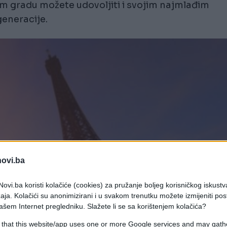
 gradu možete udovoljiti i svojim najmlađim
generacije.
novi.ba
ovi.ba koristi kolačiće (cookies) za pružanje boljeg korisničkog iskustv
aja. Kolačići su anonimizirani i u svakom trenutku možete izmijeniti po
ašem Internet pregledniku. Slažete li se sa korištenjem kolačića?
 that this website/app uses one or more Google services and may gath