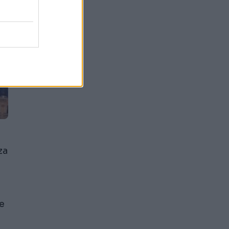
za
že