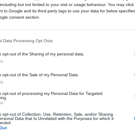
including but not limited to your visit or usage behaviour. You may click 
 to Google and its third-party tags to use your data for below specifi
ogle consent section.
l Data Processing Opt Outs
o opt-out of the Sharing of my personal data.
In
zaboravnom Parizu uz uključen avio prijevoz i hot
o opt-out of the Sale of my Personal Data.
In
to opt-out of processing my Personal Data for Targeted
ad ljubavi, nepresušne romatike i inspiracije
ing.
In
od modnih prestonica, a njegova ljepota je satkan
ed toga što je glavni grad, Pariz je ujedno i najve
o opt-out of Collection, Use, Retention, Sale, and/or Sharing
ersonal Data that Is Unrelated with the Purposes for which it
urnih i obrazovnih institucija Republike Francuske.
lected.
Out