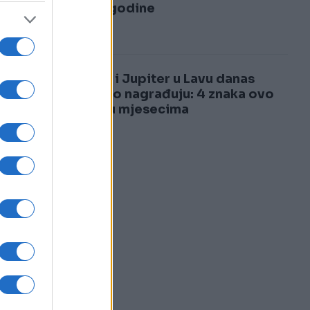
3
1985. godine
4
Sunce i Jupiter u Lavu danas
bogato nagrađuju: 4 znaka ovo
čekaju mjesecima