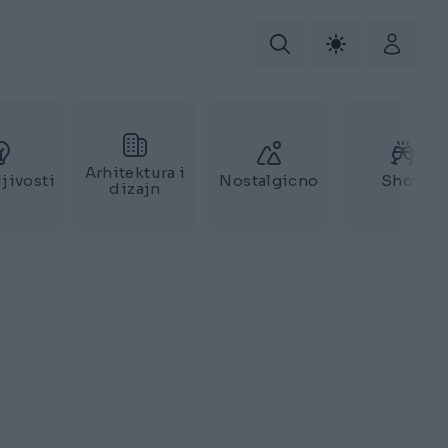
Arhitektura i
jivosti
Nostalgicno
Show
dizajn
j