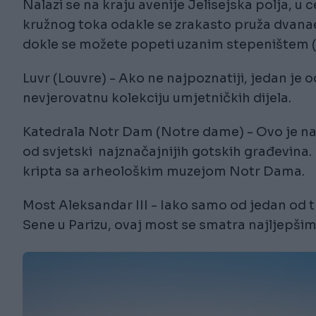
Nalazi se na kraju avenije Jelisejska polja, u
kružnog toka odakle se zrakasto pruža dvanaest
dokle se možete popeti uzanim stepeništem (2
Luvr (Louvre) - Ako ne najpoznatiji, jedan je 
nevjerovatnu kolekciju umjetničkih dijela.
Katedrala Notr Dam (Notre dame) - Ovo je naj
od svjetski najznačajnijih gotskih građevina. 
kripta sa arheološkim muzejom Notr Dama.
Most Aleksandar III - Iako samo od jedan od t
Sene u Parizu, ovaj most se smatra najljepši