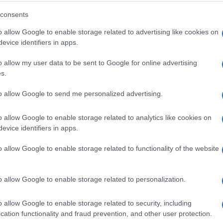
e smijete propustiti tokom svoje posjete. Pored
consents
 okolini. Kao i ma gdje da odete, i u Parizu je
grad, njegov duh, romantiku kojom zrači, kako biste
o allow Google to enable storage related to advertising like cookies on
evice identifiers in apps.
 ljudima, vidjeli ulične prodavce, umjetnike.
o allow my user data to be sent to Google for online advertising
s.
to allow Google to send me personalized advertising.
o allow Google to enable storage related to analytics like cookies on
evice identifiers in apps.
o allow Google to enable storage related to functionality of the website
o allow Google to enable storage related to personalization.
o allow Google to enable storage related to security, including
cation functionality and fraud prevention, and other user protection.