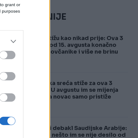
to grant or
ed purposes
NAJČITANIJE
1
Pare stižu kao nikad prije: Ova 3
znaka od 15. avgusta konačno
pune novčanike i više ne brinu
el
2
Luđačka sreća stiže za ova 3
znaka: U avgustu im se mijenja
život, a novac samo pristiže
a
ći
Totalni debakl Saudijske Arabije:
Ovako nešto im se nije desilo od