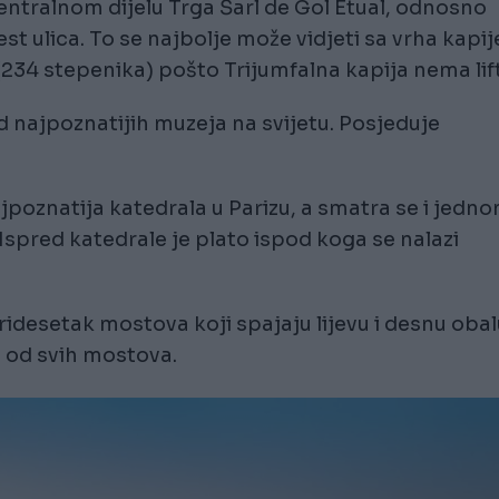
 centralnom dijelu Trga Šarl de Gol Etual, odnosno
 ulica. To se najbolje može vidjeti sa vrha kapij
34 stepenika) pošto Trijumfalna kapija nema lift
od najpoznatijih muzeja na svijetu. Posjeduje
poznatija katedrala u Parizu, a smatra se i jedn
Ispred katedrale je plato ispod koga se nalazi
ridesetak mostova koji spajaju lijevu i desnu obal
m od svih mostova.