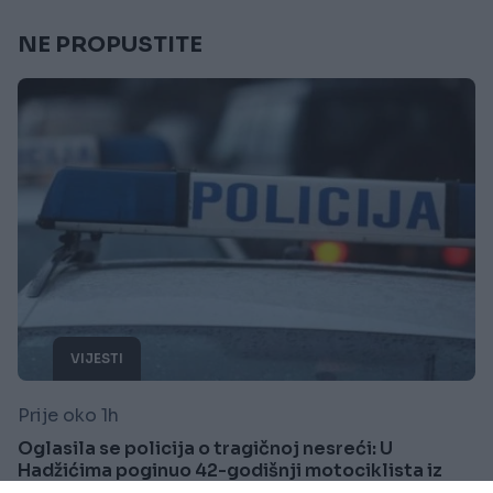
NE PROPUSTITE
VIJESTI
Prije oko 1h
Oglasila se policija o tragičnoj nesreći: U
Hadžićima poginuo 42-godišnji motociklista iz
Sarajeva