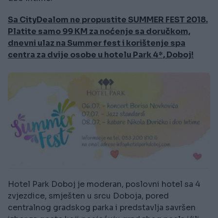
Sa CityDealom ne propustite SUMMER FEST 2018.
Platite samo 99 KM za noćenje sa doručkom,
dnevni ulaz na Summer fest i korištenje spa
centra za dvije osobe u hotelu Park 4*, Doboj!
Hotel Park Doboj je moderan, poslovni hotel sa 4
zvjezdice, smješten u srcu Doboja, pored
centralnog gradskog parka i predstavlja savršen