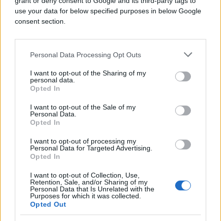
grant or deny consent to Google and its third-party tags to
use your data for below specified purposes in below Google
consent section.
Personal Data Processing Opt Outs
I want to opt-out of the Sharing of my
personal data.
Opted In
I want to opt-out of the Sale of my
Personal Data.
Opted In
Sve ponude sa portala
CityDeal.ba
možete kupiti
online preko naše web stranice
www.citydeal.ba
,
I want to opt-out of processing my
uplatnicom, gotovinom ili kartičnim plaćanjem na
Personal Data for Targeted Advertising.
Opted In
našim prodajnim mjestima u SCC-u (-1 sprat) i na
prodajnom mjestu BBI Shopping centra (prizemlje).
I want to opt-out of Collection, Use,
Retention, Sale, and/or Sharing of my
Pametno kupujte i značajno uštedite samo uz
Personal Data that Is Unrelated with the
CityDeal.
Purposes for which it was collected.
Opted Out