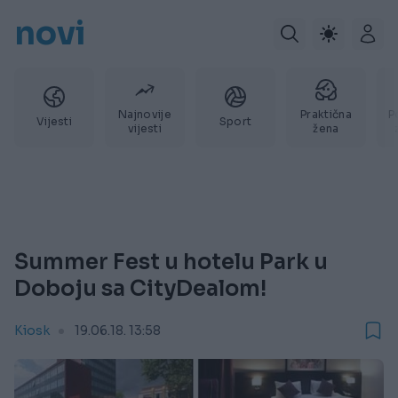
novi
Najnovije
Praktična
P
Vijesti
Sport
vijesti
žena
Summer Fest u hotelu Park u
Doboju sa CityDealom!
Kiosk
19.06.18. 13:58