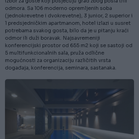
izbor za goste koji posjećuju grad zbog posla i/ili
odmora. Sa 106 moderno opremljenih soba
(jednokrevetne i dvokrevetne), 3 junior, 2 superior i
1 predsjedničkim apartmanom, hotel izlazi u susret
potrebama svakog gosta, bilo da je u pitanju kraći
odmor ili duži boravak. Najsavremeniji
konferencijski prostor od 655 m2 koji se sastoji od
5 multifunkcionalnih sala, pruža odlične
mogućnosti za organizaciju različitih vrsta
događaja, konferencija, seminara, sastanaka.