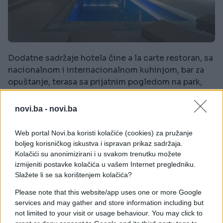
Dodatne sadržaje hotela čine a la carte restoran, sa
nacionalnom i internacionalnom kuhinjom, bar za
opuštanje, terasa sa prijatnim pogledom na park,
kao i jedinstveni wellness sa unutrašnjim bazenom,
saunom, parnim kupatilom, prostorijama za masažu
novi.ba -
novi.ba
i savremeno opremljenim fitness centrom. U gradu
i okolini možete posjetiti SRC Džungla sa
Web portal Novi.ba koristi kolačiće (cookies) za pružanje
bazenskim kompleksom, Tvrđavu Gradina iz 14.
boljeg korisničkog iskustva i ispravan prikaz sadržaja.
vijeka, izletište Preslic sa biciklističkim stazama,
Kolačići su anonimizirani i u svakom trenutku možete
paragliding ParaGhost, Goransko jezero i brojne
izmijeniti postavke kolačića u vašem Internet pregledniku.
Slažete li se sa korištenjem kolačića?
druge atrakcije.
Please note that this website/app uses one or more Google
services and may gather and store information including but
not limited to your visit or usage behaviour. You may click to