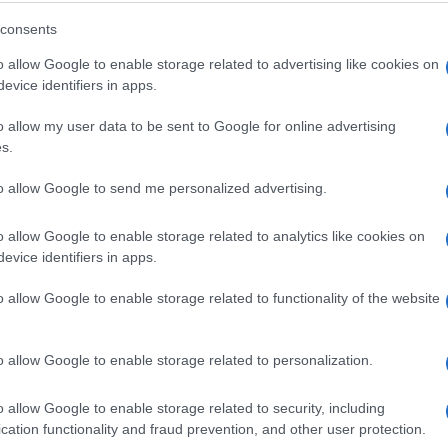
 dominira gradom, a onda i Venecijanka - zgrada
podigao mletački trgovac zaljubljen u lijepu
consents
h komentara mještana na njihovu ljubav naredio d
o allow Google to enable storage related to advertising like cookies on
evice identifiers in apps.
o allow my user data to be sent to Google for online advertising
a svakako želite da se osvježite i uživate, onda
s.
a samo 5.000 stanovnika, na meti je stotine hiljad
to allow Google to send me personalized advertising.
raktivan je zbog alpskog jezera, izvora termalne
ksu Sava hotela, blizine Nacionalnog parka Trigla
o allow Google to enable storage related to analytics like cookies on
evice identifiers in apps.
o allow Google to enable storage related to functionality of the website
o allow Google to enable storage related to personalization.
o allow Google to enable storage related to security, including
cation functionality and fraud prevention, and other user protection.