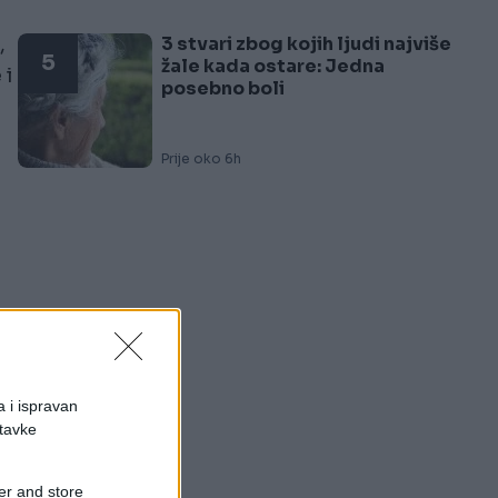
3 stvari zbog kojih ljudi najviše
,
5
žale kada ostare: Jedna
 i
posebno boli
Prije oko 6h
,
a i ispravan
stavke
er and store