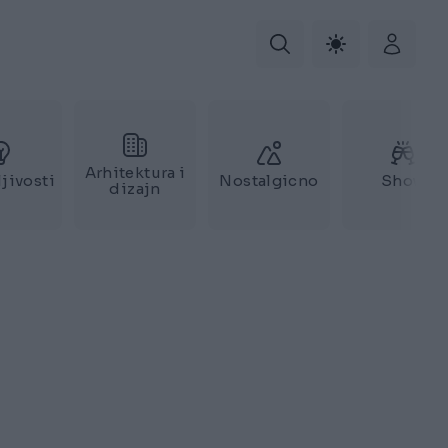
Arhitektura i
jivosti
Nostalgicno
Show
dizajn