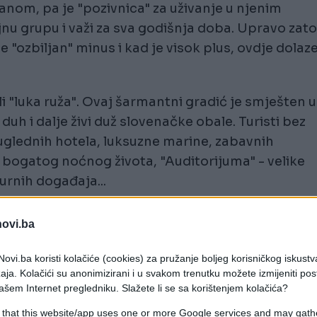
anom, pa je "pozivnica" za uživanje u njenim
jnu grupu i važi za sva godišnja doba. Upravo zato
 je "ozbiljan" minus i kad je visok plus, ovdje dolaze
li "luka ruža". Ovaj šarmantni gradić je smješten u
uh i dalje živi duž slovenačke obale. Turisti bez
uglednih hotela, luksuzne marine, zabavnih
, bogatog noćnog života, "Auditorijuma" - velike
urnih događaja...
lna sela u kojima se demonstriraju iskonski običaji
novi.ba
vina...
ovi.ba koristi kolačiće (cookies) za pružanje boljeg korisničkog iskustv
aja. Kolačići su anonimizirani i u svakom trenutku možete izmijeniti po
ašem Internet pregledniku. Slažete li se sa korištenjem kolačića?
 that this website/app uses one or more Google services and may gath