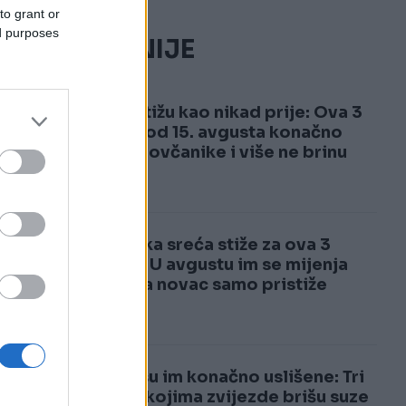
to grant or
ed purposes
NAJČITANIJE
1
Pare stižu kao nikad prije: Ova 3
znaka od 15. avgusta konačno
pune novčanike i više ne brinu
2
Luđačka sreća stiže za ova 3
znaka: U avgustu im se mijenja
život, a novac samo pristiže
Želje su im konačno uslišene: Tri
ti
znaka kojima zvijezde brišu suze