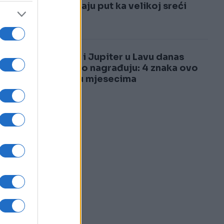
3
i otvaraju put ka velikoj sreći
a
4
Sunce i Jupiter u Lavu danas
bogato nagrađuju: 4 znaka ovo
čekaju mjesecima
a
v.