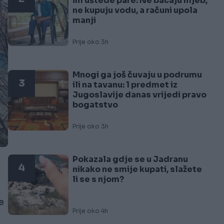
im uštede pare: Ne bacaju hljeb,
ne kupuju vodu, a računi upola
manji
Prije oko 3h
Mnogi ga još čuvaju u podrumu
3
ili na tavanu: 1 predmet iz
Jugoslavije danas vrijedi pravo
bogatstvo
Prije oko 3h
Pokazala gdje se u Jadranu
4
nikako ne smije kupati, slažete
li se s njom?
e
Prije oko 4h