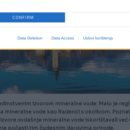
CONFIRM
Data Deletion
Data Access
Uslovi korištenja
s jedinstvenim izvorom mineralne vode. Malo je regi
vora mineralne vode kao Radenci s okolicom. Pozna
su izvore ovdašnje mineralne vode iskorištavali već 
vanje počasti tim čudesnim darovima prirode.