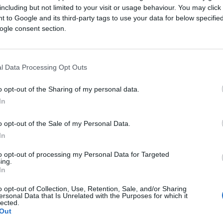
including but not limited to your visit or usage behaviour. You may click 
 to Google and its third-party tags to use your data for below specifi
ogle consent section.
l Data Processing Opt Outs
o opt-out of the Sharing of my personal data.
In
o opt-out of the Sale of my Personal Data.
In
to opt-out of processing my Personal Data for Targeted
onda nikako nemojte da propustite Piran -
ing.
In
šten na poluostrvu koje se proteže od Šarvinskih
o opt-out of Collection, Use, Retention, Sale, and/or Sharing
ersonal Data that Is Unrelated with the Purposes for which it
lected.
sve vrvi od života, a koji je ime dobio po violinis
Out