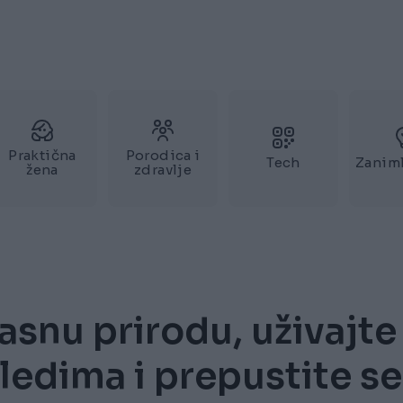
Praktična
Porodica i
Tech
Zaniml
žena
zdravlje
asnu prirodu, uživajte
edima i prepustite se