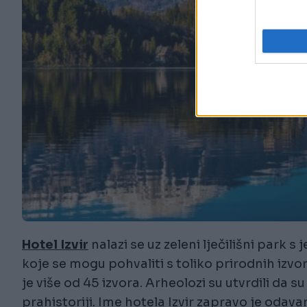
Hotel Izvir
nalazi se uz zeleni lječilišni park 
koje se mogu pohvaliti s toliko prirodnih iz
je više od 45 izvora. Arheolozi su utvrdili da 
prahistoriji. Ime hotela Izvir zapravo je oda