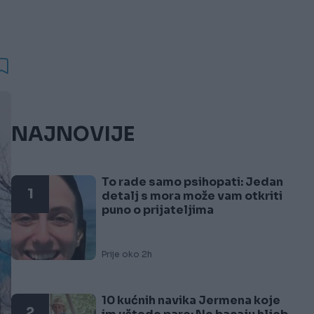
NAJNOVIJE
To rade samo psihopati: Jedan
1
detalj s mora može vam otkriti
puno o prijateljima
Prije oko 2h
10 kućnih navika Jermena koje
2