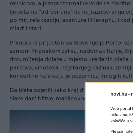
ravnicom, a jezera i termalne vode sa Mediter
ljepotama "adresirana" na najraznovrsniju cil
po mir, relaksaciju, avanture ili terapiju, i kad
mladi i stari.
Primorska prijestonica Slovenije je Portorož i
samom Piranskom zalivu, nadomak Italije, čiji d
dvoumljenja dolaze u mjesto uređenih plaža, 
parkova, vinoteka, najstarijeg kazina u zemlji
koncertne hale koja je pozornica mnogih kult
Da biste osjetili kako kraj diše, posjetite oko
novi.ba -
slave dani blitve, maslinovog ulja, bijelog luka, 
Web portal N
prikaz sadrž
kolačića u v
Please note