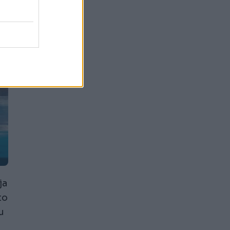
ja
to
u