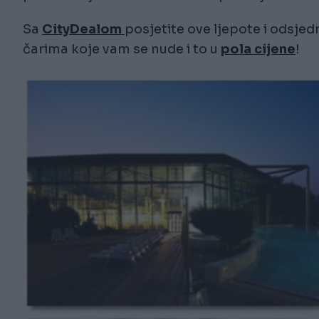
Sa
CityDealom
posjetite ove ljepote i odsj
čarima koje vam se nude i to u
pola cijene
!