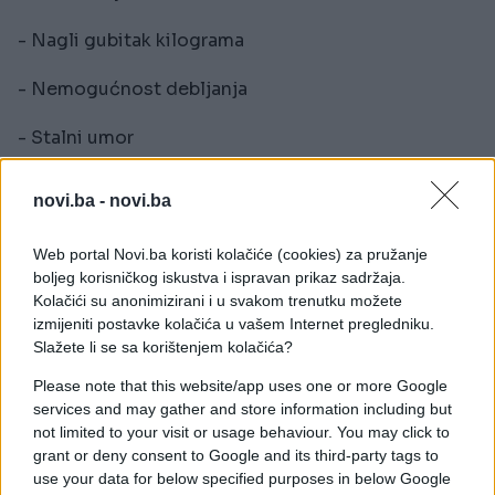
- Nagli gubitak kilograma
- Nemogućnost debljanja
- Stalni umor
- Kašalj koji traje duže vrijeme
novi.ba -
novi.ba
Mi vam savjetujemo da se zdravo hraniet, pijte
Web portal Novi.ba koristi kolačiće (cookies) za pružanje
prirodne sokove koji će vas jačati i ubijati ćelije
boljeg korisničkog iskustva i ispravan prikaz sadržaja.
raka(sokovi od cvekle, narandže, borovnice).
Kolačići su anonimizirani i u svakom trenutku možete
izmijeniti postavke kolačića u vašem Internet pregledniku.
Postoje brojni slučajevi gdje su se mnoge osobe
Slažete li se sa korištenjem kolačića?
izliječile od raka jer su koristile prirodne sokove i
Please note that this website/app uses one or more Google
zdravo se hranile.
services and may gather and store information including but
not limited to your visit or usage behaviour. You may click to
Informišite se malo o tome. Hemoterapija nije
grant or deny consent to Google and its third-party tags to
jedina opcija, ali vam to doktori neće reći jer ne
use your data for below specified purposes in below Google
zarađuju od prirodnih lijekova.