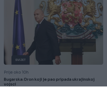
SVIJET
Prije oko 10h
Bugarska: Dron koji je pao pripada ukrajinskoj
vojsci
Saznaj više