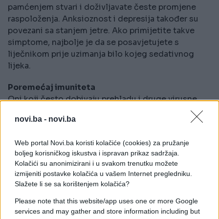
pamćenjem stvari i doživljavate česte promjene
raspoloženja. Anksioznost i depresija također su
povezani sa stanjem jetre. Ako primijetite takve
simptome, najbolje je da se posavjetujete s
liječnikom prije uzimanja bilo kojeg sedativnog
lijeka.
Poremećaj imuniteta
Oni koji često dobivaju prehladu i druge virusne
infekcije čvrsto vjeruju da je glavni razlog
novi.ba -
novi.ba
nedostatak vitamina C. Ali malo njih zna da jetra
igra vitalnu ulogu u izgradnji snažnog imunološkog
Web portal Novi.ba koristi kolačiće (cookies) za pružanje
sustava. Naime, što je zdravija jetra, to se bolje bori
boljeg korisničkog iskustva i ispravan prikaz sadržaja.
protiv virusa i bakterija.
Kolačići su anonimizirani i u svakom trenutku možete
izmijeniti postavke kolačića u vašem Internet pregledniku.
Apneja
Slažete li se sa korištenjem kolačića?
Apneja je poremećaj spavanja kada se zaustavlja ili
Please note that this website/app uses one or more Google
nakratko prekine disanje na dulje od 10 sekundi. U
services and may gather and store information including but
teškim slučajevima, dišni put može biti blokiran i na