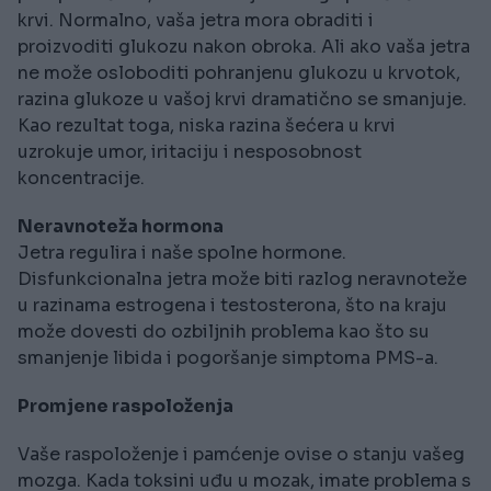
krvi. Normalno, vaša jetra mora obraditi i
proizvoditi glukozu nakon obroka. Ali ako vaša jetra
ne može osloboditi pohranjenu glukozu u krvotok,
razina glukoze u vašoj krvi dramatično se smanjuje.
Kao rezultat toga, niska razina šećera u krvi
uzrokuje umor, iritaciju i nesposobnost
koncentracije.
Neravnoteža hormona
Jetra regulira i naše spolne hormone.
Disfunkcionalna jetra može biti razlog neravnoteže
u razinama estrogena i testosterona, što na kraju
može dovesti do ozbiljnih problema kao što su
smanjenje libida i pogoršanje simptoma PMS-a.
Promjene raspoloženja
Vaše raspoloženje i pamćenje ovise o stanju vašeg
mozga. Kada toksini uđu u mozak, imate problema s