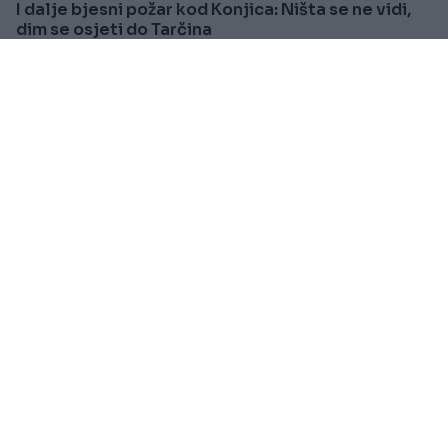
I dalje bjesni požar kod Konjica: Ništa se ne vidi,
dim se osjeti do Tarčina
Saznaj više
SVIJET
Prije oko 1h