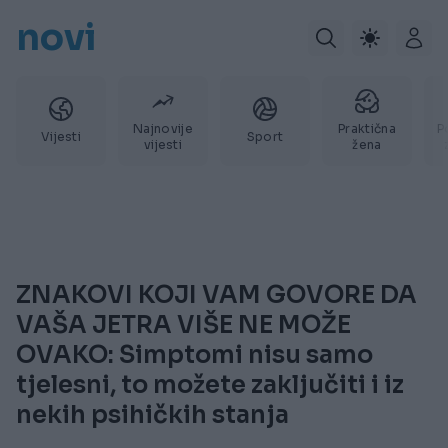
novi
Najnovije
Praktična
P
Vijesti
Sport
vijesti
žena
ZNAKOVI KOJI VAM GOVORE DA
VAŠA JETRA VIŠE NE MOŽE
OVAKO: Simptomi nisu samo
tjelesni, to možete zaključiti i iz
nekih psihičkih stanja