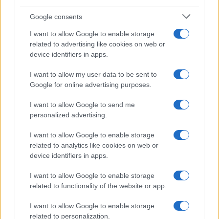
Vaša prehrana treba uključivati više životinjskih i
biljnih namirnica, koje pružaju mnoge esencijalne
Google consents
aminokiseline.
I want to allow Google to enable storage
related to advertising like cookies on web or
Povećajte količinu zelenog lisnatog povrća koje
device identifiers in apps.
konzumirate.
I want to allow my user data to be sent to
Smanjite ili potpuno izbacite alkoholna pića.
Google for online advertising purposes.
Ne zaboravite na ove velike izvore sumpora: jaja,
I want to allow Google to send me
češnjak i luk.
personalized advertising.
I want to allow Google to enable storage
related to analytics like cookies on web or
device identifiers in apps.
I want to allow Google to enable storage
#rad
#simptomi
#jetra
related to functionality of the website or app.
#PORE3MEČAJI
I want to allow Google to enable storage
related to personalization.