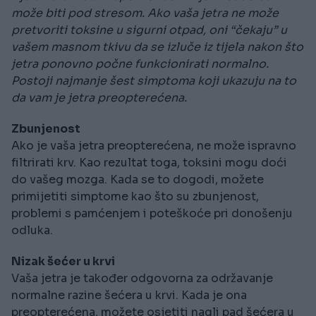
može biti pod stresom. Ako vaša jetra ne može
pretvoriti toksine u sigurni otpad, oni “čekaju” u
vašem masnom tkivu da se izluče iz tijela nakon što
jetra ponovno počne funkcionirati normalno.
Postoji najmanje šest simptoma koji ukazuju na to
da vam je jetra preopterećena.
Zbunjenost
Ako je vaša jetra preopterećena, ne može ispravno
filtrirati krv. Kao rezultat toga, toksini mogu doći
do vašeg mozga. Kada se to dogodi, možete
primijetiti simptome kao što su zbunjenost,
problemi s pamćenjem i poteškoće pri donošenju
odluka.
Nizak šećer u krvi
Vaša jetra je također odgovorna za održavanje
normalne razine šećera u krvi. Kada je ona
preopterećena, možete osjetiti nagli pad šećera u