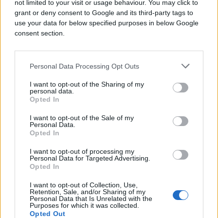
not limited to your visit or usage behaviour. You may click to
dvije ili tri minute, a ova kratka razdoblja zajedno
grant or deny consent to Google and its third-party tags to
čine više od polovine ukupnog vremena za
use your data for below specified purposes in below Google
spavanje. Jedan od najčešćih simptoma apneje je
consent section.
hrkanje. Ako primijetite bilo koji od simptoma
apneje, bolje je napraviti provjeru jetre jer postoji
šansa da ne funkcionira normalno.
Personal Data Processing Opt Outs
I want to opt-out of the Sharing of my
Popravite funkciju jetre
personal data.
Prva stvar koju biste trebali pokušati je usvajanje
Opted In
zdravijih planova prehrane. To ne znači nužno da se
I want to opt-out of the Sale of my
morate mučiti na dijetama. Samo pokušajte slijediti
Personal Data.
ova jednostavna pravila:
Opted In
I want to opt-out of processing my
Smanjite unos fruktoze na 20 g dnevno.
Personal Data for Targeted Advertising.
Opted In
Izbacite biljna ulja koja izazivaju upalu.
I want to opt-out of Collection, Use,
Retention, Sale, and/or Sharing of my
Izbjegavajte gazirane napitke.
Personal Data that Is Unrelated with the
Purposes for which it was collected.
Opted Out