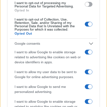
Izbjegnite modele čija je online cijena znatno niža
I want to opt-out of processing my
Personal Data for Targeted Advertising.
od prodajne, jer je riječ o lažnjacima.
Opted In
I want to opt-out of Collection, Use,
Retention, Sale, and/or Sharing of my
Personal Data that Is Unrelated with the
Purposes for which it was collected.
Opted Out
Google consents
#Nike
#orginal
#Fake
I want to allow Google to enable storage
related to advertising like cookies on web or
device identifiers in apps.
I want to allow my user data to be sent to
Google for online advertising purposes.
I want to allow Google to send me
personalized advertising.
I want to allow Google to enable storage
related to analytics like cookies on web or