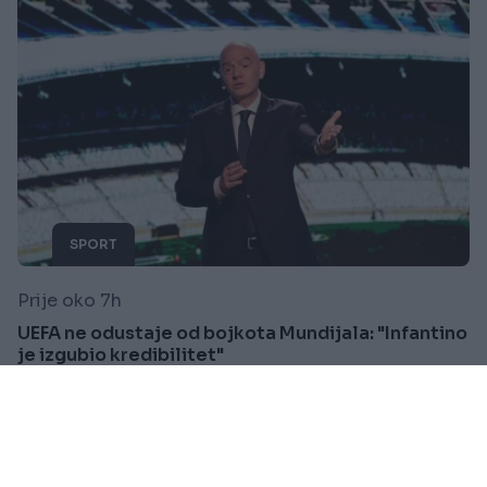
SPORT
Prije oko 7h
UEFA ne odustaje od bojkota Mundijala: "Infantino
je izgubio kredibilitet"
Saznaj više