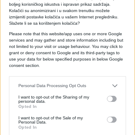
S druge strane online kupovina i naručivanje putem
boljeg korisničkog iskustva i ispravan prikaz sadržaja.
interneta predstavlja daleko veći rizik da novac
Kolačići su anonimizirani i u svakom trenutku možete
date na fejk model, od kupovine u prodavnici.
izmijeniti postavke kolačića u vašem Internet pregledniku.
Slažete li se sa korištenjem kolačića?
Istražite internet prodavca preko koga kupujete
Please note that this website/app uses one or more Google
services and may gather and store information including but
Svaki sajt sa koga naručujete patike prethodno
not limited to your visit or usage behaviour. You may click to
dobro proučite. Pročitajte ocjene i komentare
grant or deny consent to Google and its third-party tags to
drugih kupaca, ali budite pažljivi – neki sajtovi
use your data for below specified purposes in below Google
odobravaju samo pozitivne komentare. Guglajte na
consent section.
više strana.
Odmah zaobiđite sajtove koji koriste
Personal Data Processing Opt Outs
univerzalne fotografije patika, umjesto
I want to opt-out of the Sharing of my
autentičnih
personal data.
Opted In
Ovo je siguran znak da niste na dobrom mjestu.
I want to opt-out of the Sale of my
Personal Data.
Obratite pažnju na cijenu
Opted In