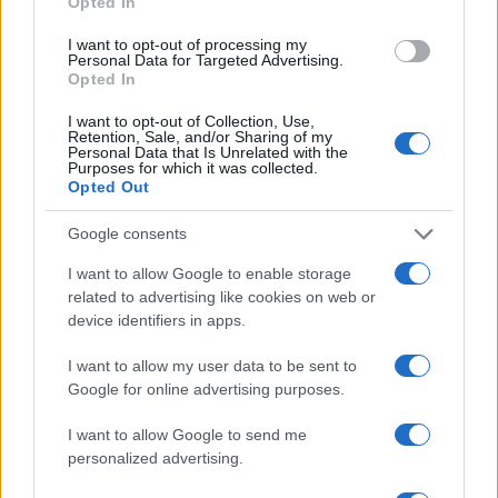
Opted In
Znanstvenici kažu da bi gel mogao potencijalno
I want to opt-out of processing my
biti korišten za liječenje drugih karcinoma, kao što
Personal Data for Targeted Advertising.
je rak dojke. Jedna od najvećih prednosti je da bi
Opted In
liječenje moglo biti vrlo jeftino, piše Daily Mail.
I want to opt-out of Collection, Use,
Retention, Sale, and/or Sharing of my
Personal Data that Is Unrelated with the
Purposes for which it was collected.
Opted Out
Google consents
#karcinom
#lijek
#žele
I want to allow Google to enable storage
related to advertising like cookies on web or
device identifiers in apps.
I want to allow my user data to be sent to
Google for online advertising purposes.
I want to allow Google to send me
personalized advertising.