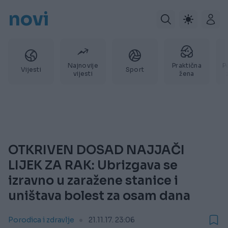
novi
Najnovije
Praktična
P
Vijesti
Sport
vijesti
žena
OTKRIVEN DOSAD NAJJAČI
LIJEK ZA RAK: Ubrizgava se
izravno u zaražene stanice i
uništava bolest za osam dana
Porodica i zdravlje
21.11.17. 23:06