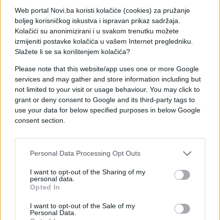
Znanstvenici miješaju etanol s etil celulozom, tvari
Web portal Novi.ba koristi kolačiće (cookies) za pružanje
boljeg korisničkog iskustva i ispravan prikaz sadržaja.
od drvne pulpe ili pamuka koja se široko koristi kao
Kolačići su anonimizirani i u svakom trenutku možete
sredstvo za zgušavanje u prehrambenoj industriji.
izmijeniti postavke kolačića u vašem Internet pregledniku.
Rezultat je čvrsta tvar slična želeu koja, jednom
Slažete li se sa korištenjem kolačića?
kada dođe u dodir s vlažnim uvjetima unutar tijela,
postupno se otapa tijekom tjedan dana,
Please note that this website/app uses one or more Google
services and may gather and store information including but
otpuštajući alkohol.
not limited to your visit or usage behaviour. You may click to
grant or deny consent to Google and its third-party tags to
Ključ je da se polako otapa, tako da se male
use your data for below specified purposes in below Google
količine alkohola oslobađaju u područje tumora –
consent section.
umjesto da “poplave” područje i susjedne zdrave
stanice injektiranim alkoholom. Da bi ga testirali,
znanstvenici su implantirali gel u sedam miševa s
Personal Data Processing Opt Outs
malignim tumorima u ustima i izmjerili veličinu
I want to opt-out of the Sharing of my
kancerogenog rasta nakon osam dana.
personal data.
Opted In
Rezultati, objavljeni nedavno u časopisu Scientific
Reports, pokazali su da su tumori u miševima
I want to opt-out of the Sale of my
Personal Data.
potpuno nestali pod utjecajem implantata.