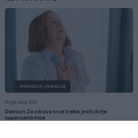
PORODICA I ZDRAVLJE
Prije oko 10h
Doktori: Za zdravo srce treba jesti dvije
supernamirnice
Saznaj više