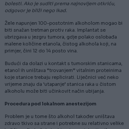
bolesti. Ako je suditi prema najnovijem otkriću,
odgovor je bliži nego ikad.
Žele napunjen 100-postotnim alkoholom mogao bi
biti snažan tretman protiv raka. Implantat se
ubrizgava u jezgru tumora, gdje polako oslobađa
malene količine etanola, čistog alkohola koji, na
primjer, čini 12 do 14 posto vina.
Budući da dolazi u kontakt s tumorskim stanicama,
etanol ih uništava “trovanjem” vitalnim proteinima
koje stanice trebaju replicirati. Liječnici već neko
vrijeme znaju da ‘utapanje’ stanica raka u čistom
alkoholu može biti učinkovit način ubijanja.
Procedura pod lokalnom anestezijom
Problem je u tome što alkohol također uništava
zdravo tkivo sa strane i potrebne su relativno velike