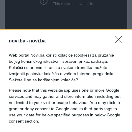
novi.ba -
novi.ba
Web portal Novi.ba koristi kolačiće (cookies) za pružanje
boljeg korisničkog iskustva i ispravan prikaz sadržaja.
„Bilo je šokantno. Jasno se vidi da pokušava
Kolačići su anonimizirani i u svakom trenutku možete
oponašati što joj je Kler rekla i to se jasno čuje.
izmijeniti postavke kolačića u vašem Internet pregledniku.
Poslali smo video prijateljima i oni su ostali
Slažete li se sa korištenjem kolačića?
također potpuno šokirani" ispričao je otac bebe.
Please note that this website/app uses one or more Google
services and may gather and store information including but
"Ellie stalno ispušta slatke glasove i mislim da to
not limited to your visit or usage behaviour. You may click to
pokušava mene oponašati, a ovaj video ćemo joj
grant or deny consent to Google and its third-party tags to
pokazati kad bude odrasla" dodala je na kraju
use your data for below specified purposes in below Google
intervjua ponosna mama Claire.
consent section.