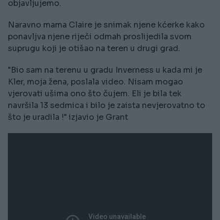
objavljujemo.
Naravno mama Claire je snimak njene kćerke kako
ponavljva njene riječi odmah proslijedila svom
suprugu koji je otišao na teren u drugi grad.
"Bio sam na terenu u gradu Inverness u kada mi je
Kler, moja žena, poslala video. Nisam mogao
vjerovati ušima ono što čujem. Eli je bila tek
navršila 13 sedmica i bilo je zaista nevjerovatno to
što je uradila !" izjavio je Grant