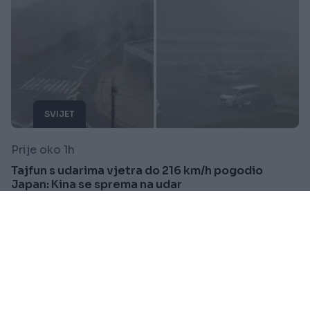
SVIJET
Prije oko 1h
Tajfun s udarima vjetra do 216 km/h pogodio
Japan: Kina se sprema na udar
Saznaj više