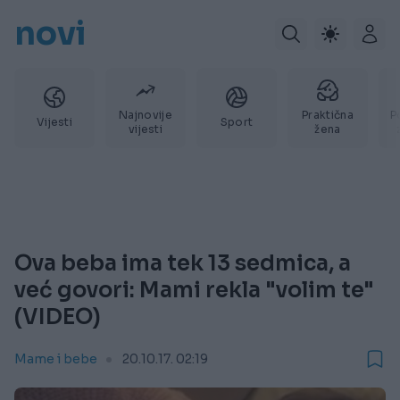
novi
Najnovije
Praktična
P
Vijesti
Sport
vijesti
žena
Ova beba ima tek 13 sedmica, a
već govori: Mami rekla "volim te"
(VIDEO)
Mame i bebe
20.10.17. 02:19