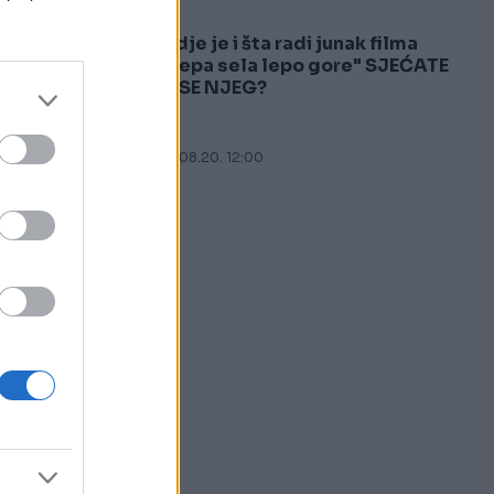
Gdje je i šta radi junak filma
5
"Lepa sela lepo gore" SJEĆATE
LI SE NJEG?
10.08.20. 12:00