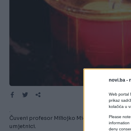
novi.ba -
Web portal N
prikaz sadrž
kolačića u v
.
Please note
Čuveni profesor Miliojko Mića Pajević je pre
information 
umjetnici.
deny consent