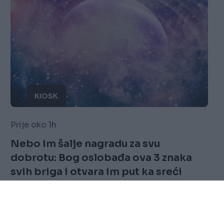
KIOSK
Prije oko 1h
Nebo im šalje nagradu za svu
dobrotu: Bog oslobađa ova 3 znaka
svih briga i otvara im put ka sreći
Saznaj više