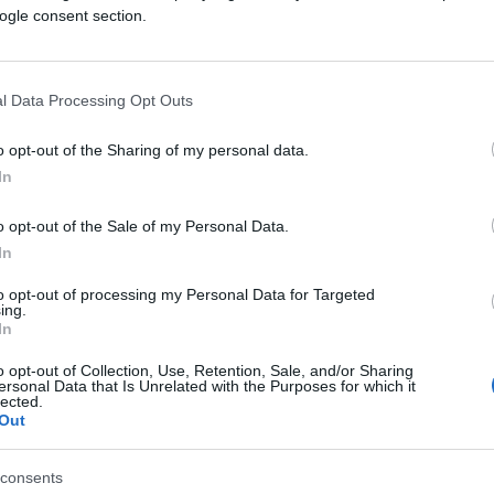
ogle consent section.
l Data Processing Opt Outs
o opt-out of the Sharing of my personal data.
In
o opt-out of the Sale of my Personal Data.
In
to opt-out of processing my Personal Data for Targeted
ing.
In
o opt-out of Collection, Use, Retention, Sale, and/or Sharing
ersonal Data that Is Unrelated with the Purposes for which it
preko 300 mjuzikla i opereta. Sa kamernom operom
lected.
Out
Jugoslavije i u inostranstvu, a tri je snimio za
 uspjeh dostigao je u Verdijevoj operi "Don Karlos"
consents