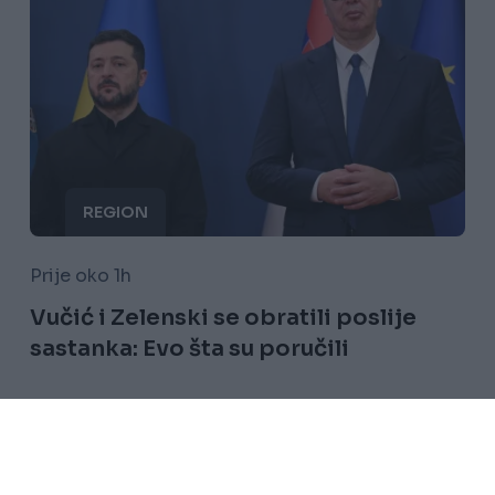
REGION
Prije oko 1h
Vučić i Zelenski se obratili poslije
sastanka: Evo šta su poručili
Saznaj više