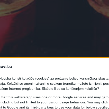
novi.ba
ovi.ba koristi kolačiće (cookies) za pružanje boljeg korisničkog iskustv
aja. Kolačići su anonimizirani i u svakom trenutku možete izmijeniti po
ašem Internet pregledniku. Slažete li se sa korištenjem kolačića?
 that this website/app uses one or more Google services and may gath
minuo, a od njega se opraštaju mnogi estradni
including but not limited to your visit or usage behaviour. You may click 
 to Google and its third-party tags to use your data for below specifi