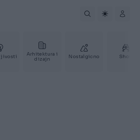
Arhitektura i
jivosti
Nostalgicno
Show
dizajn