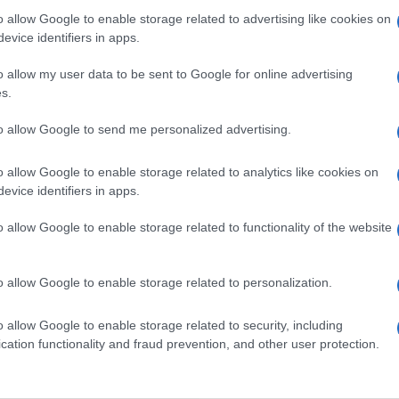
o allow Google to enable storage related to advertising like cookies on
evice identifiers in apps.
ih kritika u jugoslovenskoj štampi. Od 1988. je
rištu" na Terazijama. Veliki broj njegovih
o allow my user data to be sent to Google for online advertising
neki su postali i estradne muzičke zvijezde u Srbij
s.
vao je i kao profesor u Operaciji trijumf.
to allow Google to send me personalized advertising.
ila objavu na društvenoj mreži instagram.
o allow Google to enable storage related to analytics like cookies on
evice identifiers in apps.
fe više nema
o allow Google to enable storage related to functionality of the website
o allow Google to enable storage related to personalization.
o allow Google to enable storage related to security, including
cation functionality and fraud prevention, and other user protection.
jević