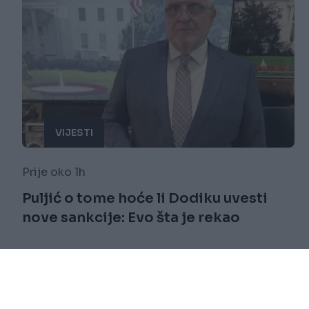
VIJESTI
Prije oko 1h
Puljić o tome hoće li Dodiku uvesti
nove sankcije: Evo šta je rekao
Saznaj više