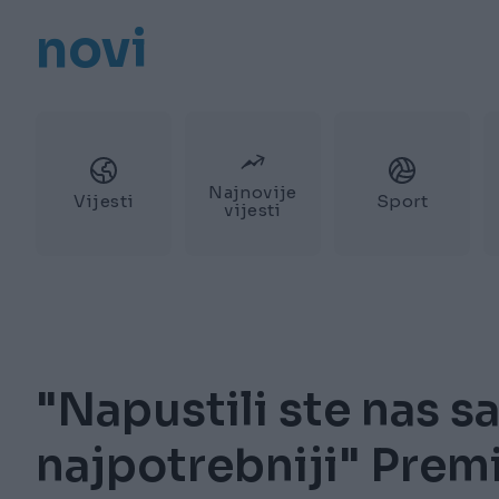
novi
Najnovije
Vijesti
Sport
vijesti
"Napustili ste nas s
najpotrebniji" Prem