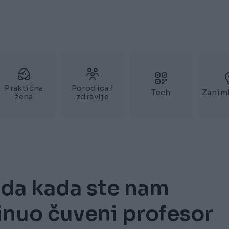
Praktična
Porodica i
Tech
Zaniml
žena
zdravlje
ada kada ste nam
inuo čuveni profesor