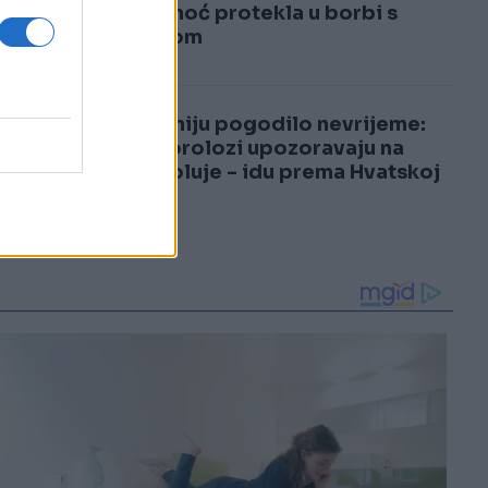
3
cijela noć protekla u borbi s
požarom
4
Sloveniju pogodilo nevrijeme:
Meteorolozi upozoravaju na
nove oluje - idu prema Hvatskoj