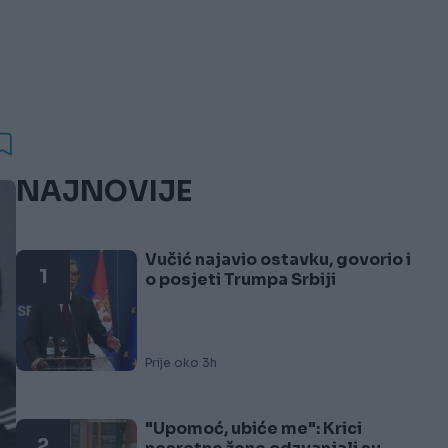
NAJNOVIJE
Vučić najavio ostavku, govorio i
1
o posjeti Trumpa Srbiji
Prije oko 3h
"Upomoć, ubiće me": Krici
2