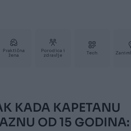
Praktična
Porodica i
Tech
Zaniml
žena
zdravlje
AK KADA KAPETANU
AZNU OD 15 GODINA: