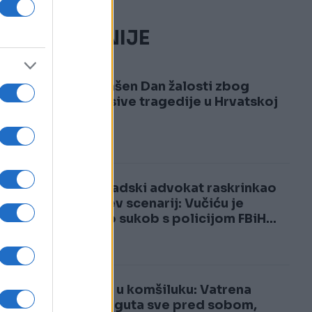
NAJČITANIJE
1
Proglašen Dan žalosti zbog
neopisive tragedije u Hrvatskoj
2
Beogradski advokat raskrinkao
Vučićev scenarij: Vučiću je
trebao sukob s policijom FBiH...
Drama u komšiluku: Vatrena
stihija guta sve pred sobom,