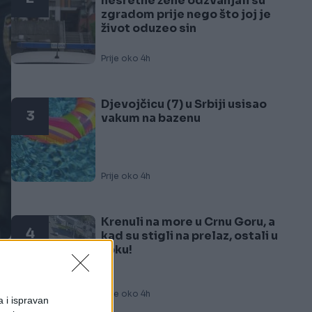
nesretne žene odzvanjali su
zgradom prije nego što joj je
život oduzeo sin
Prije oko 4h
Djevojčicu (7) u Srbiji usisao
3
vakum na bazenu
Prije oko 4h
Krenuli na more u Crnu Goru, a
4
kad su stigli na prelaz, ostali u
šoku!
Prije oko 4h
a i ispravan