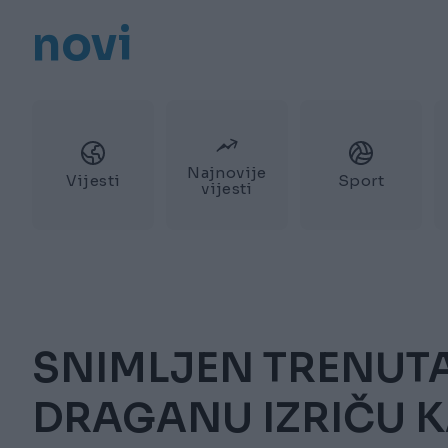
novi
Najnovije
Vijesti
Sport
vijesti
SNIMLJEN TRENUT
DRAGANU IZRIČU K