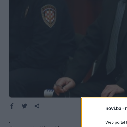
novi.ba -
.
Web portal N