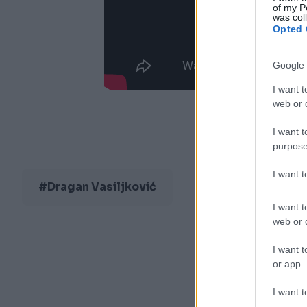
of my P
was col
Opted 
Google 
I want t
web or d
I want t
purpose
I want 
#Dragan Vasiljković
I want t
web or d
I want t
or app.
I want t