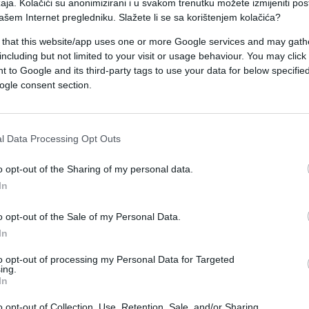
zatvorsku kaznu od 15 godina zatvora. Suđeno mu 
aja. Kolačići su anonimizirani i u svakom trenutku možete izmijeniti po
ašem Internet pregledniku. Slažete li se sa korištenjem kolačića?
ljenicima.
oliko će robijati u zatvoru!
 that this website/app uses one or more Google services and may gath
including but not limited to your visit or usage behaviour. You may click 
 to Google and its third-party tags to use your data for below specifi
 optužnice - zlostavljanje zatvorenika na Kninskoj
ogle consent section.
l Data Processing Opt Outs
o opt-out of the Sharing of my personal data.
In
o opt-out of the Sale of my Personal Data.
In
to opt-out of processing my Personal Data for Targeted
ing.
In
o opt-out of Collection, Use, Retention, Sale, and/or Sharing