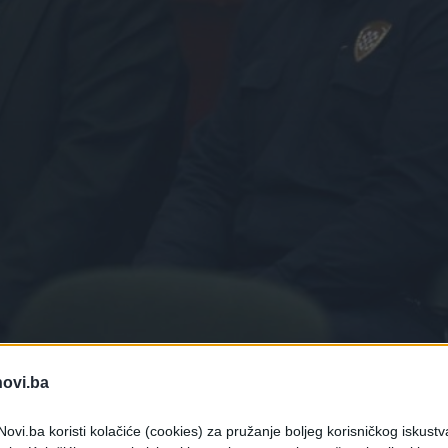
novi.ba
ovi.ba koristi kolačiće (cookies) za pružanje boljeg korisničkog iskustv