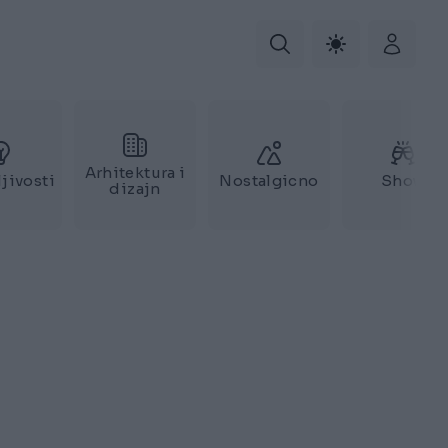
Arhitektura i
jivosti
Nostalgicno
Show
dizajn