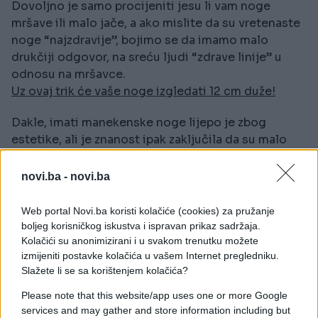
Dovoljno je samo procijeniti jesu li vam noge
mršave ili malo jače, a ako mislite da su vretenaste
noge “najzdravije”, bojimo se da imamo malo
drukčiji odgovor, na sreću ljudi “zdrave linije” u
odnosu na mršavce.
Uz ovaj trik će vaše noge izgledati 12 cm duže!
Dakle, imati manekenske noge lijepo je zbog
estetike, ali je znanost ipak zaključila da su malo
jače noge bolje i zdravije. Isti je zaključak i za guze,
a sve zato što je dokazano da malo više masti u
novi.ba -
novi.ba
donjem dijelu tijela zapravo jako dobro štiti cijeli
organizam od određenih vrsta bolesti.
Web portal Novi.ba koristi kolačiće (cookies) za pružanje
boljeg korisničkog iskustva i ispravan prikaz sadržaja.
Smatra se da ljudi s mršavim nogama imaju tri puta
Kolačići su anonimizirani i u svakom trenutku možete
veće šanse za oboljenjem od srčanožilnih bolesti.
izmijeniti postavke kolačića u vašem Internet pregledniku.
Slažete li se sa korištenjem kolačića?
Please note that this website/app uses one or more Google
services and may gather and store information including but