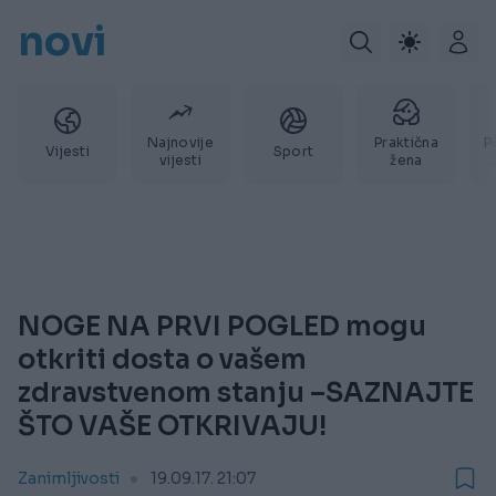
novi
Najnovije
Praktična
P
Vijesti
Sport
vijesti
žena
NOGE NA PRVI POGLED mogu
otkriti dosta o vašem
zdravstvenom stanju –SAZNAJTE
ŠTO VAŠE OTKRIVAJU!
Zanimljivosti
19.09.17. 21:07