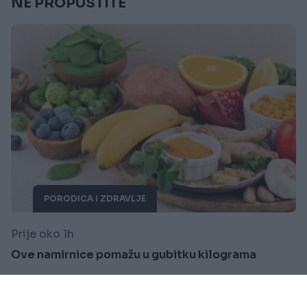
NE PROPUSTITE
PORODICA I ZDRAVLJE
Prije oko 1h
Ove namirnice pomažu u gubitku kilograma
Saznaj više