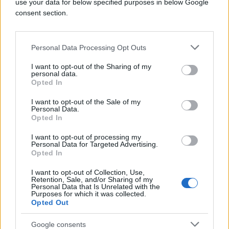
use your data for below specified purposes in below Google
consent section.
Personal Data Processing Opt Outs
I want to opt-out of the Sharing of my
personal data.
#bih
#EU
#Hrvatska
Opted In
#odnosi
#izgradnja
I want to opt-out of the Sale of my
Personal Data.
Opted In
#dijalog
#Pelješki most
I want to opt-out of processing my
#Europska komisija
Personal Data for Targeted Advertising.
Opted In
I want to opt-out of Collection, Use,
Retention, Sale, and/or Sharing of my
Personal Data that Is Unrelated with the
Purposes for which it was collected.
Opted Out
Google consents