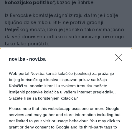
kohezijske politike”,
kazao je Bahrke.
Iz Evropske komisije signaliziraju da im je i dalje
ključno da se niko u BiH ne protivi gradnji
Pelješkog mosta, iako je jednako tako svima jasno
da već donesenu odluku o sufinansiranju ne mogu
tako lako poništiti.
novi.ba -
novi.ba
Web portal Novi.ba koristi kolačiće (cookies) za pružanje
boljeg korisničkog iskustva i ispravan prikaz sadržaja.
Kolačići su anonimizirani i u svakom trenutku možete
izmijeniti postavke kolačića u vašem Internet pregledniku.
Slažete li se sa korištenjem kolačića?
Please note that this website/app uses one or more Google
services and may gather and store information including but
not limited to your visit or usage behaviour. You may click to
grant or deny consent to Google and its third-party tags to