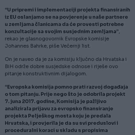
“U pripremi i implementaciji projekta finansiranih
iz EU oslanjamo se na povjerenje u naše partnere
u zemljama članicama da će provesti potrebne
konzultacije sa svojim susjednim zemljama”
,
rekao je glasnogovornik Evropske komisije
Johannes Bahrke, piše Večernji list.
On je naveo da je za komisiju ključno da Hrvatska i
BiH održe dobre susjedske odnose i riješe ovo
pitanje konstruktivnim dijalogom.
“Evropska komisija pomno prati razvoj događaja
o tom pitanju. Prije nego što je odobrila projekt
7. juna 2017. godine, Komisija je pažljivo
analizirala prijavu za evropsko finansiranje
projekta Pelješkog mosta koju je predala
Hrvatska, i provjerila je da su svi preduslovi i
proceduralni koraci u skladu s propisima