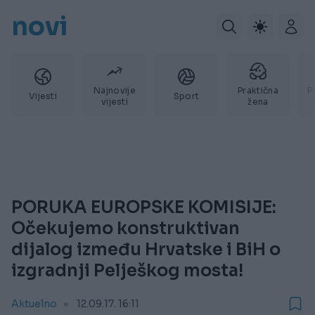
novi
Najnovije
Praktična
P
Vijesti
Sport
vijesti
žena
PORUKA EUROPSKE KOMISIJE:
Očekujemo konstruktivan
dijalog između Hrvatske i BiH o
izgradnji Pelješkog mosta!
Aktuelno
12.09.17. 16:11