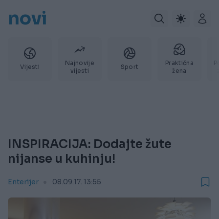
novi
Najnovije
Praktična
P
Vijesti
Sport
vijesti
žena
INSPIRACIJA: Dodajte žute
nijanse u kuhinju!
Enterijer
08.09.17. 13:55