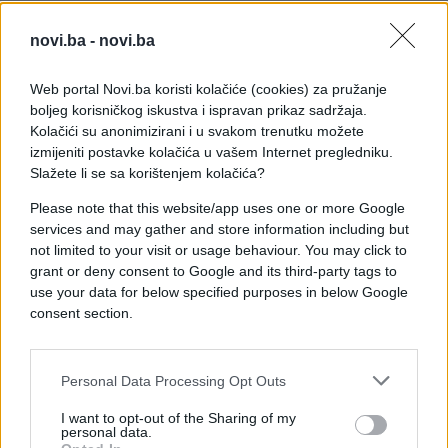
Druga opcija svakako je kuhinjski zid ili police u
novi.ba -
novi.ba
ovoj boji. Imate li klasičnu bijelu kuhinju, možete je
začiniti kuhinjskim zidom u jarkoj nijansi ili pak
Web portal Novi.ba koristi kolačiće (cookies) za pružanje
kombinirati police ili dio elemenata u žutoj boji.
boljeg korisničkog iskustva i ispravan prikaz sadržaja.
Ako niste skloni eksperimentima ili jednostavno ne
Kolačići su anonimizirani i u svakom trenutku možete
želite unositi velike promjene u svoj dom, uvijek se
izmijeniti postavke kolačića u vašem Internet pregledniku.
Slažete li se sa korištenjem kolačića?
možete osloniti na detalje.
Please note that this website/app uses one or more Google
Na koncu, imajte na umu da žuta boja odlično paše
services and may gather and store information including but
uz sive nijanse i plavu boju, osobito tamne nijanse i
not limited to your visit or usage behaviour. You may click to
one tirkizne. To je čini odličnim izborom za sve vas
grant or deny consent to Google and its third-party tags to
koji tražite način kako razvedriti svoju kuhinju.
use your data for below specified purposes in below Google
consent section.
Personal Data Processing Opt Outs
I want to opt-out of the Sharing of my
personal data.