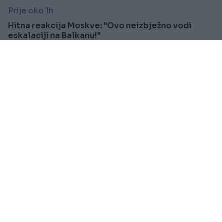
Prije oko 1h
Hitna reakcija Moskve: "Ovo neizbježno vodi
eskalaciji na Balkanu!"
Saznaj više
VIJESTI