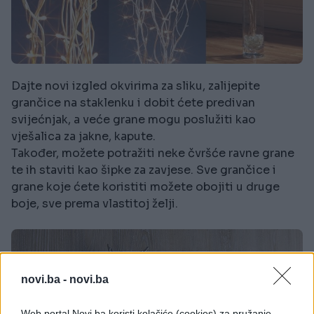
Dajte novi izgled okvirima za sliku, zalijepite
grančice na staklenku i dobit ćete predivan
svijećnjak, a veće grane mogu poslužiti kao
vješalica za jakne, kapute.
Također, možete potražiti neke čvršće ravne grane
te ih staviti kao šipke za zavjese. Sve grančice i
grane koje ćete koristiti možete obojiti u druge
boje, sve prema vlastitoj želji.
novi.ba -
novi.ba
Web portal Novi.ba koristi kolačiće (cookies) za pružanje