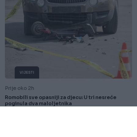
VIJESTI
Prije oko 2h
Romobili sve opasniji za djecu: U tri nesreće
poginula dva maloljetnika
Saznaj više