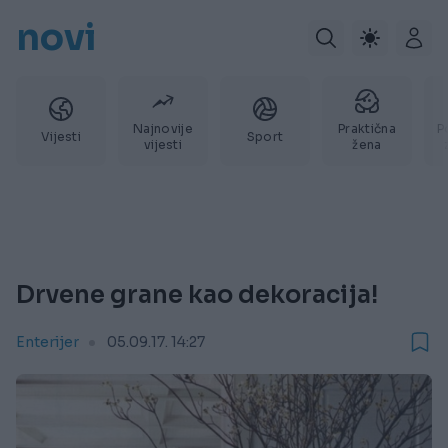
novi
Najnovije
Praktična
P
Vijesti
Sport
vijesti
žena
Drvene grane kao dekoracija!
Enterijer
05.09.17. 14:27