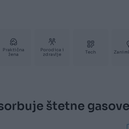
Praktična
Porodica i
Tech
Zaniml
žena
zdravlje
psorbuje štetne gasove