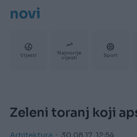
novi
Najnovije
Vijesti
Sport
vijesti
Zeleni toranj koji a
Arhitektura
30.08.17. 12:54