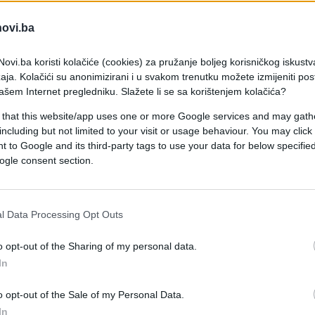
novi.ba
ovi.ba koristi kolačiće (cookies) za pružanje boljeg korisničkog iskustv
aja. Kolačići su anonimizirani i u svakom trenutku možete izmijeniti po
ašem Internet pregledniku. Slažete li se sa korištenjem kolačića?
 that this website/app uses one or more Google services and may gath
including but not limited to your visit or usage behaviour. You may click 
 to Google and its third-party tags to use your data for below specifi
ogle consent section.
l Data Processing Opt Outs
o opt-out of the Sharing of my personal data.
centrom Utrechta” jer će sadržavati restorane sa
In
išta za bicikle i mali javni park.
joj je da grad učini zelenijim i zdravijim za život.
o opt-out of the Sale of my Personal Data.
In