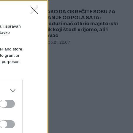
KAKO DA OKREČITE SOBU ZA
5
MANJE OD POLA SATA:
Preduzimač otkrio majstorski
a i ispravan
trik koji štedi vrijeme, ali i
stavke
novac
21.06.21. 22:07
er and store
to grant or
ed purposes