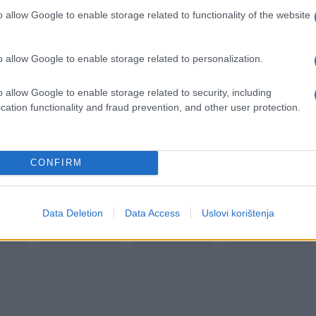
o allow Google to enable storage related to functionality of the website
o allow Google to enable storage related to personalization.
o allow Google to enable storage related to security, including
cation functionality and fraud prevention, and other user protection.
CONFIRM
Data Deletion
Data Access
Uslovi korištenja
ja
#Zeleni
#Toranj
#Utrecht