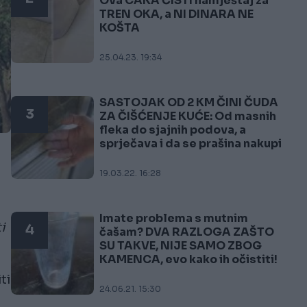
Ova CAKA ČISTI namještaj za
TREN OKA, a NI DINARA NE
KOŠTA
25.04.23. 19:34
SASTOJAK OD 2 KM ČINI ČUDA
3
ZA ČIŠĆENJE KUĆE: Od masnih
fleka do sjajnih podova, a
sprječava i da se prašina nakupi
19.03.22. 16:28
Imate problema s mutnim
i
4
čašam? DVA RAZLOGA ZAŠTO
SU TAKVE, NIJE SAMO ZBOG
KAMENCA, evo kako ih očistiti!
ti
24.06.21. 15:30