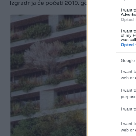
Izgradnja će početi 2019. godine, a očekuje se 
I want 
Advertis
Opted 
I want t
of my P
was col
Opted 
Google 
I want t
web or d
I want t
purpose
I want 
I want t
web or d