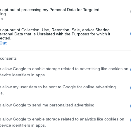
da će trajati tri godine.
to opt-out of processing my Personal Data for Targeted
ing.
In
o opt-out of Collection, Use, Retention, Sale, and/or Sharing
ersonal Data that Is Unrelated with the Purposes for which it
lected.
Out
consents
o allow Google to enable storage related to advertising like cookies on
evice identifiers in apps.
o allow my user data to be sent to Google for online advertising
s.
to allow Google to send me personalized advertising.
o allow Google to enable storage related to analytics like cookies on
evice identifiers in apps.