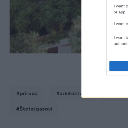
I want t
or app.
I want t
I want t
authenti
#priroda
#arhitektura
#ekologi
#Štetni gasovi