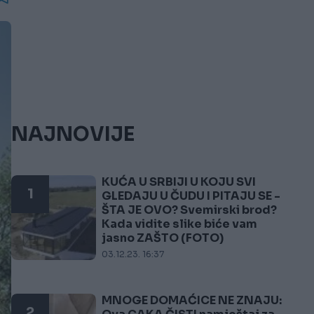
NAJNOVIJE
KUĆA U SRBIJI U KOJU SVI
1
GLEDAJU U ČUDU I PITAJU SE -
ŠTA JE OVO? Svemirski brod?
Kada vidite slike biće vam
jasno ZAŠTO (FOTO)
03.12.23. 16:37
MNOGE DOMAĆICE NE ZNAJU:
2