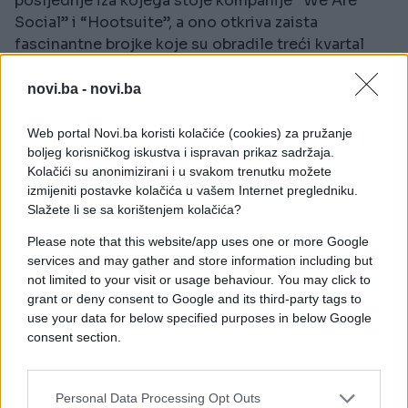
posljednje iza kojega stoje kompanije “We Are
Social” i “Hootsuite”, a ono otkriva zaista
fascinantne brojke koje su obradile treći kvartal
2017. godine. U navedenom razdoblju stvari
izgledaju ovako: na svijetu trenutačno ima 7.524
novi.ba -
novi.ba
milijardi ljudi, od toga ih pristup internetu ima
otprilike polovica, odnosno 3.819 milijardi. Aktivnih
Web portal Novi.ba koristi kolačiće (cookies) za pružanje
korisnika društvenih mreža ima 3.028 milijardi, a od
boljeg korisničkog iskustva i ispravan prikaz sadržaja.
Kolačići su anonimizirani i u svakom trenutku možete
toga čak 2.780 milijardi koristi društvene mreže sa
izmijeniti postavke kolačića u vašem Internet pregledniku.
svojih mobilnih uređaja.
Slažete li se sa korištenjem kolačića?
Primjetan je i trend povećanja ukupnog broja
Please note that this website/app uses one or more Google
korisnika u svim obrađenim kategorijama u odnosu
services and may gather and store information including but
na posljednje izvješće iz travnja ove godine. Tako je
not limited to your visit or usage behaviour. You may click to
grant or deny consent to Google and its third-party tags to
broj korisnika interneta na globalnoj razini povećan
use your data for below specified purposes in below Google
za 0.2% (povećanje od 8 milijuna korisnika), broj
consent section.
aktivnih korisnika društvenih mreža za 4% (121
milijun), broj korisnika mobilnih uređaja za 2% (92
milijuna), a broj aktivnih korisnika društvenih mreža
Personal Data Processing Opt Outs