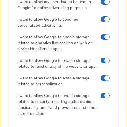
među mobilnim operativnim sustavima jer
I want to allow my user data to be sent to
internetu pristupa 72.9% korisnika koji imaju upravo
Google for online advertising purposes.
Android uređaje. Slijede Appleov iOS s udjelom od
I want to allow Google to send me
19.4% odnosno drugi operativni sustavi sa 7.7%.
personalized advertising.
I want to allow Google to enable storage
related to analytics like cookies on web or
device identifiers in apps.
I want to allow Google to enable storage
#život
#društvene mreže
related to functionality of the website or app.
#internet
#izvještaj
I want to allow Google to enable storage
related to personalization.
#Čovječanstvo
I want to allow Google to enable storage
related to security, including authentication
functionality and fraud prevention, and other
user protection.