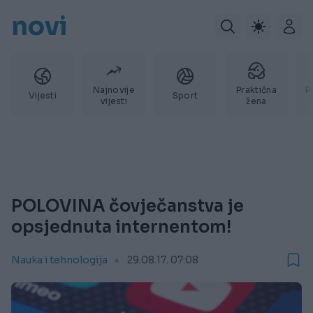
novi
Najnovije
Praktična
P
Vijesti
Sport
vijesti
žena
POLOVINA čovječanstva je
opsjednuta internentom!
Nauka i tehnologija
29.08.17. 07:08