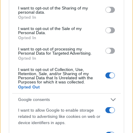
s mobilnih uređaja za 3% (82 milijuna). Što se tiče
ukupnog broja korisnika pojedine društvene mreže,
I want to opt-out of the Sharing of my
personal data.
na vrhu se gotovo ništa nije promijenilo…
Opted In
Najpopularnija društvena mreža na svijetu i dalje je
I want to opt-out of the Sale of my
Personal Data.
Facebook koji koristi 2.047 milijardi ljudi, druga je
Opted In
najpopularnija platforma YouTube s 1.5 milijardi
I want to opt-out of processing my
korisnika, među prvih su pet još WhatsApp i
Personal Data for Targeted Advertising.
Facebook Messenger, oba s po 1.2 milijardi
Opted In
korisnika, odnosno WeChat s 938 milijuna aktivnih
I want to opt-out of Collection, Use,
korisnika. Primjetno je i kako pristup s mobilnih
Retention, Sale, and/or Sharing of my
Personal Data that Is Unrelated with the
uređaja sve više preuzima dominaciju u odnosu na
Purposes for which it was collected.
korištenje društvenih mreža s desktop-računala,
Opted Out
što se posebno dobro može zaključiti iz brojki
vezanih za Facebook, koji čak 87% korisnika
Google consents
posjećuje upravo s mobilnih uređaja.
I want to allow Google to enable storage
related to advertising like cookies on web or
Kao što Facebook dominira na tržištu društvenih
device identifiers in apps.
mreža, tako je Googleov Android najpopularniji