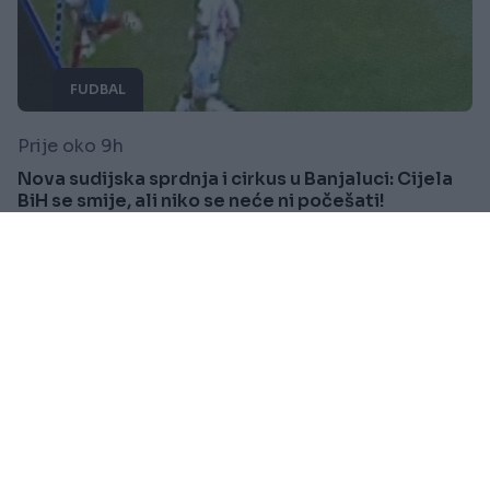
FUDBAL
Prije oko 9h
Nova sudijska sprdnja i cirkus u Banjaluci: Cijela
BiH se smije, ali niko se neće ni počešati!
Saznaj više