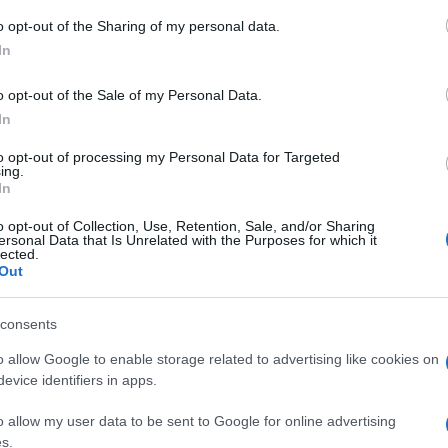
ko bi boja bila postojanija, obojite u tri sloja. Ka
o opt-out of the Sharing of my personal data.
očnite kuhati.
In
o opt-out of the Sale of my Personal Data.
In
to opt-out of processing my Personal Data for Targeted
ing.
In
o opt-out of Collection, Use, Retention, Sale, and/or Sharing
ersonal Data that Is Unrelated with the Purposes for which it
lected.
Out
consents
o allow Google to enable storage related to advertising like cookies on
evice identifiers in apps.
o allow my user data to be sent to Google for online advertising
s.