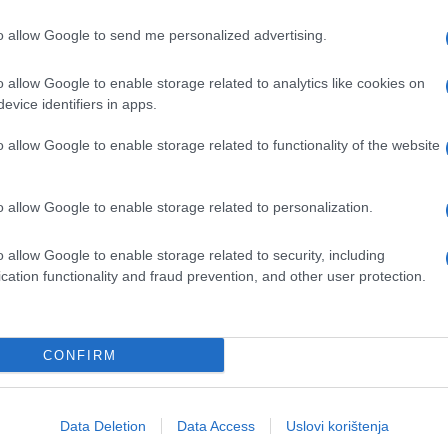
to allow Google to send me personalized advertising.
o allow Google to enable storage related to analytics like cookies on
evice identifiers in apps.
#paleta
#tabla
#diy
o allow Google to enable storage related to functionality of the website
je
#Začini
o allow Google to enable storage related to personalization.
o allow Google to enable storage related to security, including
cation functionality and fraud prevention, and other user protection.
CONFIRM
Data Deletion
Data Access
Uslovi korištenja