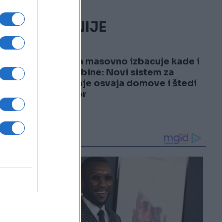
NAJČITANIJE
1
Evropa masovno izbacuje kade i
tuš-kabine: Novi sistem za
tuširanje osvaja domove i štedi
prostor