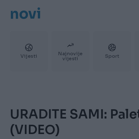
novi
Najnovije
Vijesti
Sport
vijesti
URADITE SAMI: Paleta
(VIDEO)