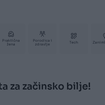
Praktična
Porodica i
Tech
Zaniml
žena
zdravlje
 za začinsko bilje!