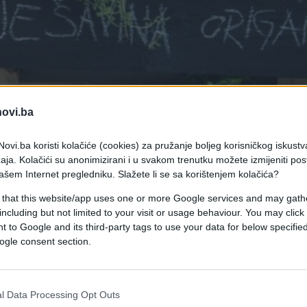
novi.ba
ovi.ba koristi kolačiće (cookies) za pružanje boljeg korisničkog iskustv
aja. Kolačići su anonimizirani i u svakom trenutku možete izmijeniti po
ašem Internet pregledniku. Slažete li se sa korištenjem kolačića?
 that this website/app uses one or more Google services and may gath
including but not limited to your visit or usage behaviour. You may click 
 to Google and its third-party tags to use your data for below specifi
 možete izraditi stalak za začinsko bilje. Potrebna
ogle consent section.
 emitira tablu, te četkica i kreda.
nuta leđima uz zid. Biljke smjestite između dvije
l Data Processing Opt Outs