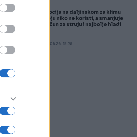
da
Opcija na daljinskom za klimu
5
koju niko ne koristi, a smanjuje
račun za struju i najbolje hladi
27.06.26. 18:25