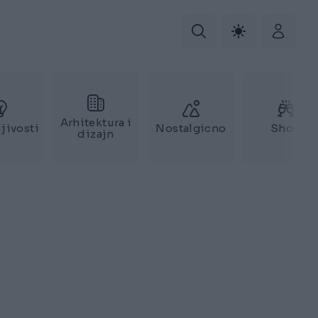
Arhitektura i
jivosti
Nostalgicno
Show
dizajn