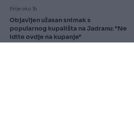
Prije oko 1h
Objavljen užasan snimak s
popularnog kupališta na Jadranu: "Ne
idite ovdje na kupanje"
Saznaj više
novi
Impressum