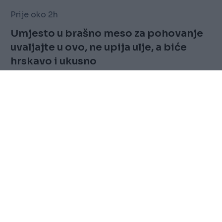
Prije oko 2h
Umjesto u brašno meso za pohovanje
uvaljajte u ovo, ne upija ulje, a biće
hrskavo i ukusno
Saznaj više
FOLLOW
Marketing