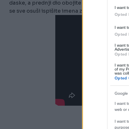
daske, a prednji dio obojite bojom za tablu. Ka
I want t
se sve osuši ispišite imena začinskog bilja i p
Opted 
I want t
Opted 
I want 
Advertis
Opted 
I want t
of my P
was col
Opted 
Google 
I want t
web or d
I want t
purpose