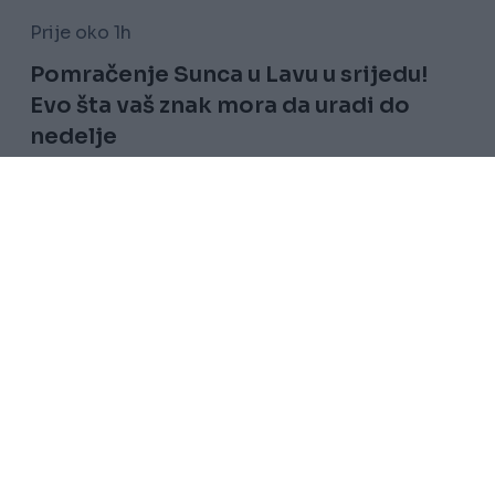
Prije oko 1h
Pomračenje Sunca u Lavu u srijedu!
Evo šta vaš znak mora da uradi do
nedelje
Saznaj više
Uslovi korištenja