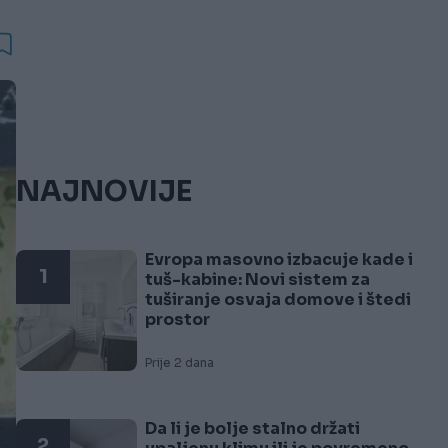
NAJNOVIJE
Evropa masovno izbacuje kade i
1
tuš-kabine: Novi sistem za
tuširanje osvaja domove i štedi
prostor
Prije 2 dana
Da li je bolje stalno držati
2