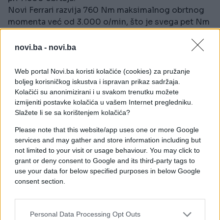
Novi Ferrari razvija 760 Nm maksimalnog obrtnog
momenta već od 3.000 o/min, što je svega pet Nm
više nego na modelu koga mijenja.
novi.ba -
novi.ba
Automobil od 0 do 100 kilometara na sat ubrzava za
3,5 sekundi, prije nego što dostigne maksimalnih
Web portal Novi.ba koristi kolačiće (cookies) za pružanje
320 kilometara na sat.
boljeg korisničkog iskustva i ispravan prikaz sadržaja.
Kolačići su anonimizirani i u svakom trenutku možete
Prvo pojavljivanje Ferrarija Portofino pred publikom
izmijeniti postavke kolačića u vašem Internet pregledniku.
zakazano je za septembar i auto-salon u Frankfurtu,
Slažete li se sa korištenjem kolačića?
piše CDM.
Please note that this website/app uses one or more Google
services and may gather and store information including but
not limited to your visit or usage behaviour. You may click to
grant or deny consent to Google and its third-party tags to
use your data for below specified purposes in below Google
consent section.
#italija
#automobili
Personal Data Processing Opt Outs
#ferrari
#portofino