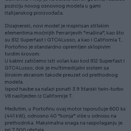
poziciju novog osnovnog modela u gami
italijanskog proizvođača.
Dizajnerski, novi model je inspirisan stilskim
elementima moćnijih Ferrarijevih “mašina”, kao što
su 812 Superfast i GTC4Lusso, a kao i California T,
Portofino je standardno opremljen sklopivim
tvrdim krovom.
U kabini zatičemo isti volan kao kod 812 Superfast i
GTC4Lusso, dok je multimedijalni sistem sa
širokim ekranom takođe preuzet od prethodnog
modela.
Ispod haube sa nalazi ponati 3.9 litarski twin-turbo
V8 naslijeđen iz Californije T.
Međutim, u Portofinu ovaj motor isporučuje 600 ks
(441 kW), odnosno 40 “konja” više u odnosu na
prethodnika. Maksimalna snaga na raspolaganju je
pri 7.500 obrtaja.