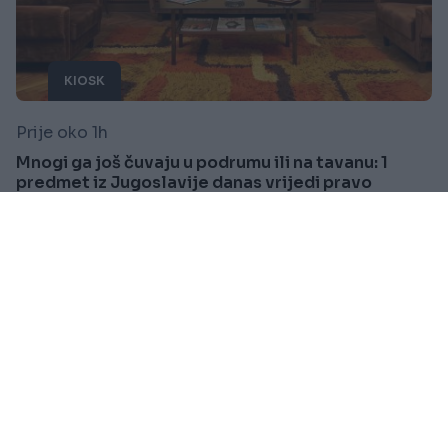
KIOSK
Prije oko 1h
Mnogi ga još čuvaju u podrumu ili na tavanu: 1
predmet iz Jugoslavije danas vrijedi pravo
bogatstvo
Saznaj više