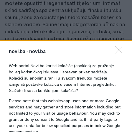
možete opustiti i regenerisati tijelo i um. Intima i
sklad sadržaja spa centra uključuju finsku i tursku
saunu, zonu za opuštanje i hidromasažni bazen sa
slanom vodom. Saune imaju blagotvoran učinak na
cirkulaciju, detoksikaciju organizma, pritiska, srca,
probave i disajnih puteva. Ravnoteža organizma se
postiže naizmjeničnim tuširanjem, boravkom u
novi.ba -
novi.ba
saunama, plivanjem u masažnom bazenu sa
himalajskom solju i opuštanjem na udobnim
Web portal Novi.ba koristi kolačiće (cookies) za pružanje
foteljama uz umirujuće zvuke vode i muzike.
boljeg korisničkog iskustva i ispravan prikaz sadržaja.
Kolačići su anonimizirani i u svakom trenutku možete
izmijeniti postavke kolačića u vašem Internet pregledniku.
Slažete li se sa korištenjem kolačića?
Please note that this website/app uses one or more Google
services and may gather and store information including but
not limited to your visit or usage behaviour. You may click to
grant or deny consent to Google and its third-party tags to
use your data for below specified purposes in below Google
consent section.