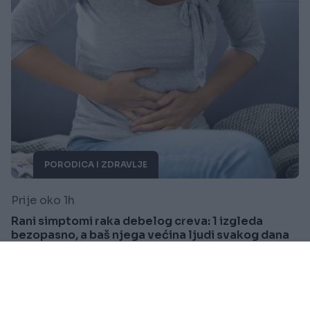
PORODICA I ZDRAVLJE
Prije oko 1h
Rani simptomi raka debelog creva: 1 izgleda
bezopasno, a baš njega većina ljudi svakog dana
ignoriše
Saznaj više