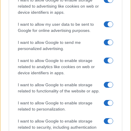
I want to allow Google to enable storage
related to advertising like cookies on web or
device identifiers in apps.
I want to allow my user data to be sent to
Google for online advertising purposes.
I want to allow Google to send me
personalized advertising.
I want to allow Google to enable storage
Ko još može u današnjem surovom, pomalo previše
related to analytics like cookies on web or
tehnologiji okrenutom svijetu osjetiti bajku?
device identifiers in apps.
Dopustite Čardacima da vas odvedu na nebo, na
zemlju i u vodeni svijet vila, vitezova, junaka i
I want to allow Google to enable storage
pobjede dobre energije!
related to functionality of the website or app.
I want to allow Google to enable storage
related to personalization.
I want to allow Google to enable storage
related to security, including authentication