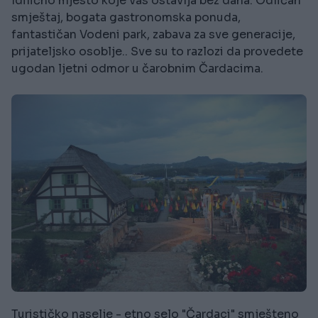
Idilično mjesto koje vas ostavlja bez daha. Odličan
smještaj, bogata gastronomska ponuda,
fantastičan Vodeni park, zabava za sve generacije,
prijateljsko osoblje.. Sve su to razlozi da provedete
ugodan ljetni odmor u čarobnim Čardacima.
Turističko naselje - etno selo "Čardaci" smješteno