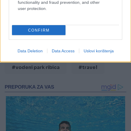
#sarajevo
#vitez
functionality and fraud prevention, and other
user protection.
#ljetovanje
#odmor
#citydeal
#čardaci
CONFIRM
#etno selo
Data Deletion
Data Access
Uslovi korištenja
#vaš grad u pola cijene
#vodeni park ribica
#travel