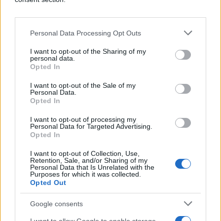
Personal Data Processing Opt Outs
I want to opt-out of the Sharing of my
personal data.
Osim saune, gosti na raspolaganju imaju dvije slane
Opted In
pećine, obložene himalajskom solju, starom više od
250 miliona godina. Svojom savršenom kristalnom
I want to opt-out of the Sale of my
Personal Data.
strukturom i sastavom pomažu tijelu i nervnom
Opted In
sistemu postizanje ravnoteže. Maštovito uređene
I want to opt-out of processing my
pećine i atraktivna rasvjeta koja bojama sugeriše
Personal Data for Targeted Advertising.
mir i zdravlje, energiju i opuštanje potpuno su
Opted In
pogodni za bilo koji uzrast, a boravak se posebno
I want to opt-out of Collection, Use,
preporučuje djeci koja brzo reaguju na tretmane.
Retention, Sale, and/or Sharing of my
Personal Data that Is Unrelated with the
Purposes for which it was collected.
Opted Out
Google consents