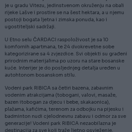
je u gradu Vitezu, jedinstvenom okruženju na obali
rijeke Lašve i prostire se na šest hektara, a u njemu
postoji bogata ljetna i zimska ponuda, kao i
ugostiteljski sadržaji.
U Etno selu ČARDACI raspoloživost je sa 10
komfornih apartmana, te 24 dvokrevetne sobe
kategorizirane sa 4 zvjezdice. Svi objekti su građeni
prirodnim materijalima po uzoru na stare bosanske
kuće. Interijer je do posljednjeg detalja uređen u
autohtonom bosanskom stilu.
Vodeni park RIBICA sa četiri bazena, zabavnim
vodenim atrakcijama (tobogani, valovi, masaže,
bazen itobogan za djecu i bebe, skakaonica),
plažama, kafićima, terenom za odbojku na pijesku i
badminton nudi cjelodnevnu zabavu i odmor za sve
generacije! Vodeni park RIBICA nezaobilazna je
destinacija za sve koji traže ljetno osvježenje,