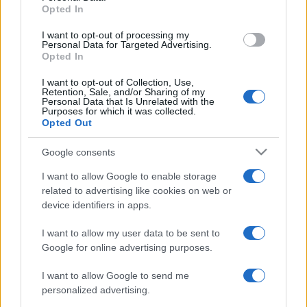
ekran (kamere, tableta, pametnog telefona ili
Opted In
videoigre). Zakon se ne primjenjuje na one koji u
I want to opt-out of processing my
tom trenutku zovu hitne službe ili se nalaze na
Personal Data for Targeted Advertising.
pločniku.
Opted In
I want to opt-out of Collection, Use,
Kazne za prekršitelje koje prvi put uhvate u
Retention, Sale, and/or Sharing of my
prekršaju će biti od 15 do 35 dolara, dok će
Personal Data that Is Unrelated with the
Purposes for which it was collected.
recidivisti biti kažnjeni s čak 99 dolara (oko 600
Opted Out
kuna).
Google consents
S obzirom na to da su znanstvenici već utvrdili da
I want to allow Google to enable storage
smo ovisni o pametnim telefonima i da to utječe na
related to advertising like cookies on web or
način na koji se krećemo, čini se da će donošenje
device identifiers in apps.
ovakvih zakona biti sve češće kako bi se zaštitili
pješaci, ali i vozači.
I want to allow my user data to be sent to
Google for online advertising purposes.
I want to allow Google to send me
personalized advertising.