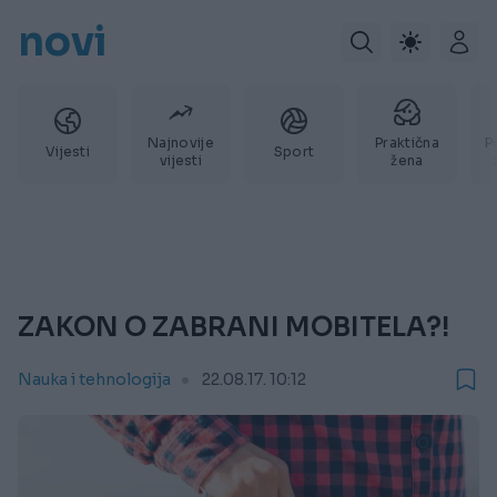
novi
Najnovije
Praktična
P
Vijesti
Sport
vijesti
žena
ZAKON O ZABRANI MOBITELA?!
Nauka i tehnologija
22.08.17. 10:12