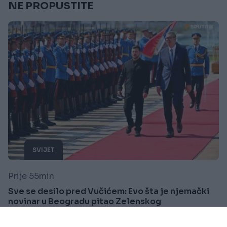
NE PROPUSTITE
SVIJET
Prije 55min
Sve se desilo pred Vučićem: Evo šta je njemački
novinar u Beogradu pitao Zelenskog
Saznaj više