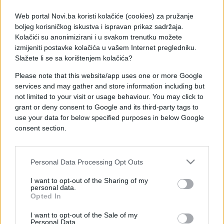
prisilili su ih da ipak pogled drže na ekranu.
Web portal Novi.ba koristi kolačiće (cookies) za pružanje
boljeg korisničkog iskustva i ispravan prikaz sadržaja.
Zbog toga su kao vozači, ali i kao pješaci postali
Kolačići su anonimizirani i u svakom trenutku možete
neoprezniji i češće sudjeluju u prometnim
izmijeniti postavke kolačića u vašem Internet pregledniku.
nesrećama jer im je pozornost usmjerena na ekran,
Slažete li se sa korištenjem kolačića?
a ne na svijet oko sebe.
Please note that this website/app uses one or more Google
services and may gather and store information including but
Zato su neki gradovi uveli posebne staze za one
not limited to your visit or usage behaviour. You may click to
koji koriste pametne telefone, kao i posebne
grant or deny consent to Google and its third-party tags to
zvučne i svjetlosne signale kad se približavaju
use your data for below specified purposes in below Google
prometnici.
consent section.
No, Honolulu je nedavno donio zakon koji će
kažnjavati one kojima je pažnja usmjerena na
Personal Data Processing Opt Outs
pametni telefon, a ne na cestu.
I want to opt-out of the Sharing of my
personal data.
"Distracted Walking Law" ili Zakon o ometanom
Opted In
hodanju na snagu će stupiti 25. listopada 2017.
godine. Zabranjuje ulazak u raskrižje s pogledom na
I want to opt-out of the Sale of my
Personal Data.