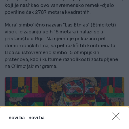
koji je naslikao ovo vanvremensko remek-djelo
površine čak 2787 metara kvadratnih.
Mural simbolično nazvan "Las Etnias" (Etniciteti)
visok je zapanjujućih 15 metara i nalazi se u
pristaništu u Riju. Na njemu je prikazano pet
domorodačkih lica, sa pet različitih kontinenata.
Lica su istovremeno simbol 5 olimpijskih
prstenova, kao i kulturne raznolikosti zastupljene
na Olimpijskim igrama.
novi.ba -
novi.ba