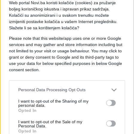
Web portal Novi.ba koristi kolačiće (cookies) za pružanje
boljeg korisničkog iskustva i ispravan prikaz sadržaja.
Kolačići su anonimizirani i u svakom trenutku možete
Za izradu murala, Eduardu je bilo potrebno 2
izmijeniti postavke kolačića u vašem Internet pregledniku.
mjeseca, 3 500 sprejeva u boji, oko 380 litara bijele
Slažete li se sa korištenjem kolačića?
boje i i više od 1500 litara šarene farbe. Njegov cilj
Please note that this website/app uses one or more Google
bio je da stvori sliku koja će jasno prikazati da su
services and may gather and store information including but
svi ljudi ovoga svijeta ustvari – jedno. Budući da
not limited to your visit or usage behaviour. You may click to
mjesecima nakon Igara interesovanje za mural ne
grant or deny consent to Google and its third-party tags to
use your data for below specified purposes in below Google
opada, možemo reći da je ovo djelo ulične
consent section.
umjetnosti premašilo sva očekivanja svog tvorca.
Personal Data Processing Opt Outs
I want to opt-out of the Sharing of my
personal data.
Opted In
I want to opt-out of the Sale of my
Personal Data.
Opted In