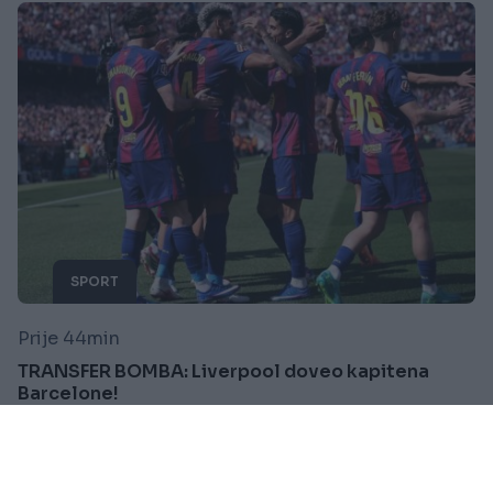
SPORT
Prije 44min
TRANSFER BOMBA: Liverpool doveo kapitena
Barcelone!
Saznaj više