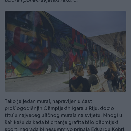
obore i poneki svjetski rekord.
Tako je jedan mural, napravljen u čast
prošlogodišnjih Olimpijskih igara u Riju, dobio
titulu najvećeg uličnog murala na svijetu. Mnogi u
šali kažu da kada bi crtanje grafita bilo olipmijski
sport, nagrada bi nesumnjivo pripala Eduardu Kobri,