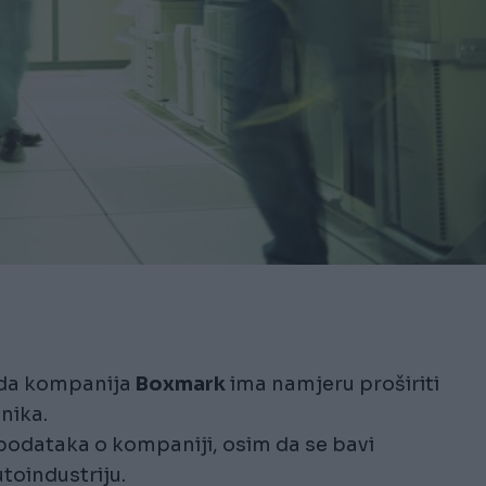
a da kompanija
Boxmark
ima namjeru proširiti
nika.
odataka o kompaniji, osim da se bavi
utoindustriju.