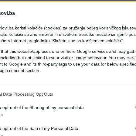
 o svjetskom gigantu čije je sjedište u Austriji, a
novi.ba
antno razvija posao i povećava broj zaposlenih,
ovi.ba koristi kolačiće (cookies) za pružanje boljeg korisničkog iskustv
aja. Kolačići su anonimizirani i u svakom trenutku možete izmijeniti po
ašem Internet pregledniku. Slažete li se sa korištenjem kolačića?
nija uspješno razvije svoj biznis u BiH, nema
ćanje o masovnom zapošljavanju novih radnika.
 that this website/app uses one or more Google services and may gath
including but not limited to your visit or usage behaviour. You may click 
 to Google and its third-party tags to use your data for below specifi
ih proizvođača kožnih proizvoda kada je riječ o
ogle consent section.
om sjedištima za željeznice, jahte, namještaju za
l Data Processing Opt Outs
erije ubrajaju se skoro svi vodeći svjetski
o opt-out of the Sharing of my personal data.
Bugatti, Ford, Jaguar, Lamborghini, Mercedes-Ben
In
o opt-out of the Sale of my Personal Data.
In