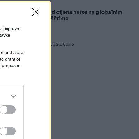
Pad cijena nafte na globalnim
5
tržištima
a i ispravan
stavke
18.03.26. 08:43
er and store
to grant or
ed purposes
z,