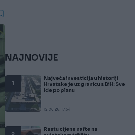
NAJNOVIJE
Najveća investicija u historiji
1
Hrvatske je uz granicu s BiH: Sve
ide po planu
12.06.26. 17:54
Rastu cijene nafte na
2