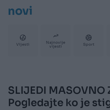
novi
Najnovije
Vijesti
Sport
vijesti
SLIJEDI MASOVNO 
Pogledajte ko je sti