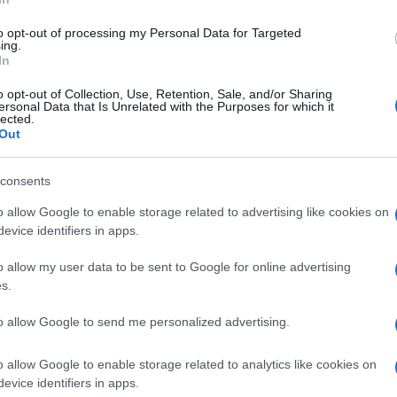
rašnje dijelove od kože, poput naslonjača za ruke,
to opt-out of processing my Personal Data for Targeted
ing.
itd.
In
o opt-out of Collection, Use, Retention, Sale, and/or Sharing
ove mušterije spadaju giganti poput Emirates
ersonal Data that Is Unrelated with the Purposes for which it
lected.
situacija i kada je riječ o željeznicama i jahtama.
Out
i u Njemačkoj, Kini, Meksiku, Argentini, Sloveniji i
consents
o allow Google to enable storage related to advertising like cookies on
xmark već godinama uspješno posluje, ima fabrike
evice identifiers in apps.
edija, svake godine povećava broj zaposlenih za
o allow my user data to be sent to Google for online advertising
tskoj imao oko 4.000 radnika.
s.
to allow Google to send me personalized advertising.
 da nije mogla naći dovoljno radnika, pa su u
 udarnim televizijskim terminama kojim su pozival
o allow Google to enable storage related to analytics like cookies on
ijskog giganta.
evice identifiers in apps.