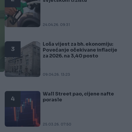
svjetskom tržištu
24.04.26. 09:31
Loša vijest za bh. ekonomiju:
3
Povećanje očekivane inflacije
za 2026. na 3,40 posto
09.04.26. 13:23
Wall Street pao, cijene nafte
4
porasle
25.03.26. 07:50