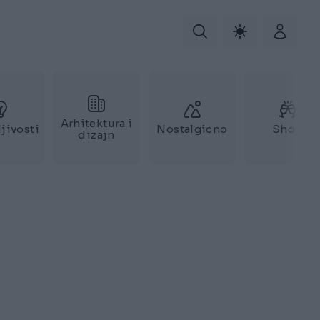
Arhitektura i
jivosti
Nostalgicno
Show
dizajn