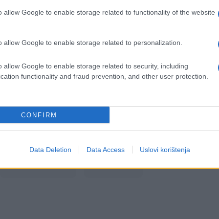
e prošle godine, kada je pokrenuo proizvodnju u
o allow Google to enable storage related to functionality of the website
radnika i imao prihode od 22 miliona KM.
o allow Google to enable storage related to personalization.
izvodnih kapaciteta. To, prije svega,
e od oko 10.000 m2, a što je prva faza ukupnog
o allow Google to enable storage related to security, including
ultira otvaranjem oko 800 novih radnih mjesta u
cation functionality and fraud prevention, and other user protection.
CONFIRM
Data Deletion
Data Access
Uslovi korištenja
#zaposlenje
#radnici