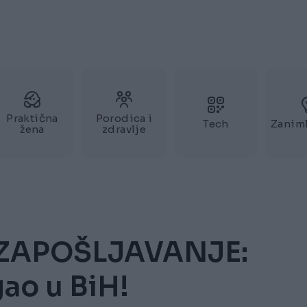
Praktična
Porodica i
Tech
Zaniml
žena
zdravlje
ZAPOŠLJAVANJE:
gao u BiH!