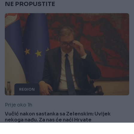
NE PROPUSTITE
REGION
Prije oko 1h
Vučić nakon sastanka sa Zelenskim: Uvijek
nekoga nađu. Za nas će naći Hrvate
Saznaj više