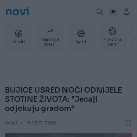
novi
Najnovije
Praktična
P
Vijesti
Sport
vijesti
žena
BUJICE USRED NOĆI ODNIJELE
STOTINE ŽIVOTA: "Jecaji
odjekuju gradom"
Svijet
15.08.17. 09:38