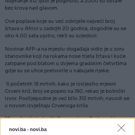
Najmanje 312 ljudi je poginulo, a 2000 su ostale
bez krova nad glavom.
Ove poplave koje su već odnijele najveći broj
žrtava u Africi u zadnjih 20 godina, dogodile su se
oko 4.00 sata ujutro, rekli su svjedoci.
Novinar AFP-a na mjestu događaja vidio je u zoru
stanovnike koji na rukama nose tijela žrtava i kuće
zatrpane pod blatom u dvjema gradskim četvrtima
gdje su se ulice pretvorile u nabujale rijeke.
S početnih 18 mrtvih, kako je izvijestio mjesni
Crveni križ, broj se popeo na 180, rekao je bolnički
izvor. Poslijepodne je već bilo 312 mrtvih, navodi se
u novom izvještaju Crvenoga križa.
"Jecaji odjekuju cijelim gradom. Jedna mi je
žena ispričala da je izgubila više od 11 članova
novi.ba -
novi.ba
svoje porodice u ovoj katastrofi, dok mi je jedan