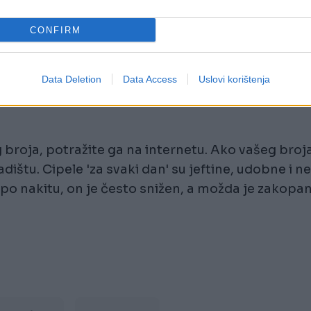
CONFIRM
nekoliko tjedana, ne škodi ih popratiti. Velika
d prošle sezone često su snižene 50 posto (a ako
Data Deletion
Data Access
Uslovi korištenja
5 posto).
 broja, potražite ga na internetu. Ako vašeg broj
ištu. Cipele 'za svaki dan' su jeftine, udobne i ne
 po nakitu, on je često snižen, a možda je zakopa