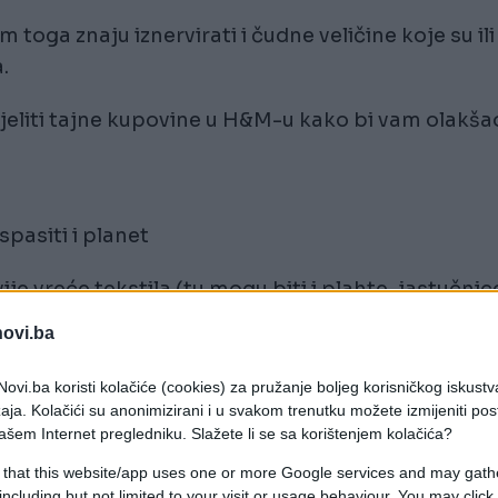
toga znaju iznervirati i čudne veličine koje su ili
.
jeliti tajne kupovine u H&M-u kako bi vam olakša
pasiti i planet
je vreće tekstila (tu mogu biti i plahte, jastučnic
o popusta koji vrijede za iduću kupnju. Vaša stara
novi.ba
ekcije, a višak se donira u H&M Zakladu te se daj
ovi.ba koristi kolačiće (cookies) za pružanje boljeg korisničkog iskustv
aja. Kolačići su anonimizirani i u svakom trenutku možete izmijeniti po
jelu
ašem Internet pregledniku. Slažete li se sa korištenjem kolačića?
 that this website/app uses one or more Google services and may gath
ci zatražili veličinu, savjetovao sam im da uzmu
including but not limited to your visit or usage behaviour. You may click 