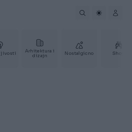
Arhitektura i
jivosti
Nostalgicno
Show
dizajn