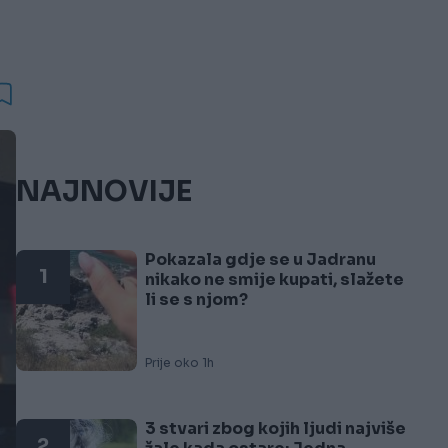
NAJNOVIJE
Pokazala gdje se u Jadranu
1
nikako ne smije kupati, slažete
li se s njom?
Prije oko 1h
3 stvari zbog kojih ljudi najviše
2