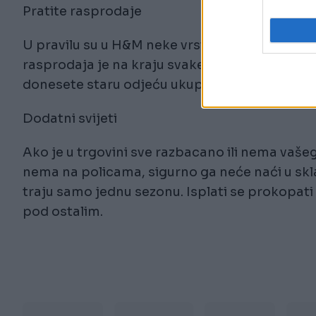
Pratite rasprodaje
U pravilu su u H&M neke vrste sniženja svakih 
rasprodaja je na kraju svake sezone. Stvari o
donesete staru odjeću ukupni popust bit će 6
Dodatni svijeti
Ako je u trgovini sve razbacano ili nema vašeg
nema na policama, sigurno ga neće naći u sklad
traju samo jednu sezonu. Isplati se prokopati
pod ostalim.