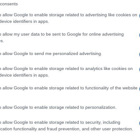
consents
o allow Google to enable storage related to advertising like cookies on
evice identifiers in apps.
te trend, često ćete dobiti prekrasnu odjeću na
o allow my user data to be sent to Google for online advertising
ođer, u internetskoj trgovini možete pronaći
s.
jedna.
to allow Google to send me personalized advertising.
odne
o allow Google to enable storage related to analytics like cookies on
je su upravo sve počistile i posložile odjeću. Doš
evice identifiers in apps.
ena da vam pomogne. Također, nema reda za kabine
o allow Google to enable storage related to functionality of the website
o allow Google to enable storage related to personalization.
nu, no zato se dobre stvari vrlo brzo prodaju.
sezone, poput dolčevite za jesen već u kolovozu.
o allow Google to enable storage related to security, including
cation functionality and fraud prevention, and other user protection.
ne dobiva u velikim količinama,prenosi Jutarnji.