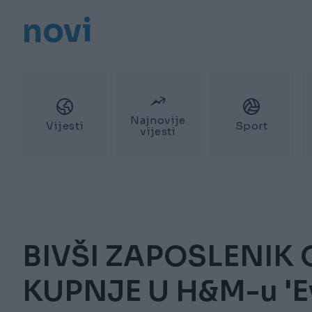
novi
Najnovije
Vijesti
Sport
vijesti
BIVŠI ZAPOSLENIK 
KUPNJE U H&M-u 'Ev