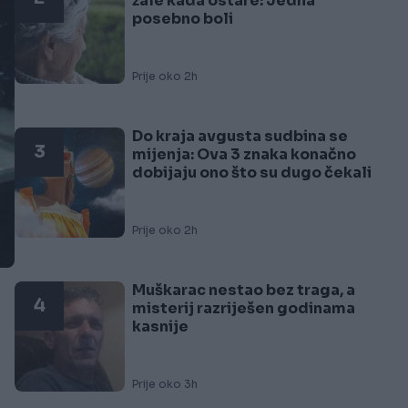
žale kada ostare: Jedna
posebno boli
Prije oko 2h
Do kraja avgusta sudbina se
3
mijenja: Ova 3 znaka konačno
dobijaju ono što su dugo čekali
Prije oko 2h
Muškarac nestao bez traga, a
4
misterij razriješen godinama
kasnije
Prije oko 3h