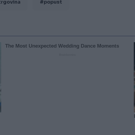
trgovina
#popust