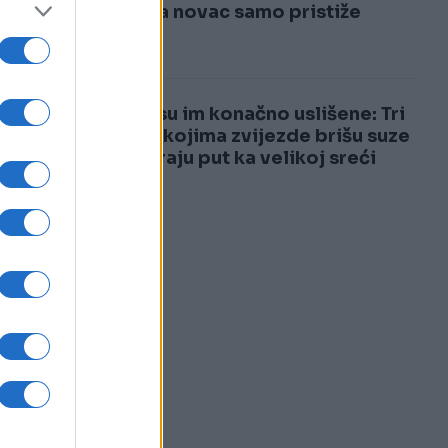
3
život, a novac samo pristiže
4
Želje su im konačno uslišene: Tri
znaka kojima zvijezde brišu suze
i otvaraju put ka velikoj sreći
li
.