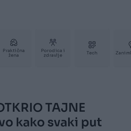
Praktična
Porodica i
Tech
Zaniml
žena
zdravlje
OTKRIO TAJNE
o kako svaki put