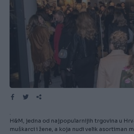
.
H&M, jedna od najpopularnijih trgovina u Hrvat
muškarci i žene, a koja nudi velik asortiman mo