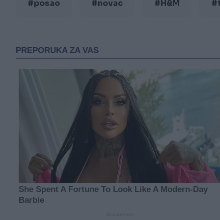
#posao
#novac
#H&M
#