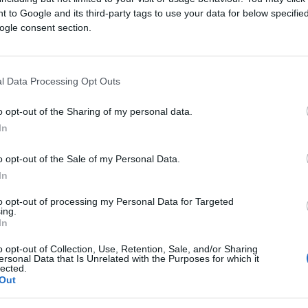
nije do vas nego do čudnih veličina”, kazao je.
 to Google and its third-party tags to use your data for below specifi
ogle consent section.
zite u H&M. U jednom trenu ste na zimskim vestam
l Data Processing Opt Outs
žite traperice. H&M je podijeljen po sektorima
o opt-out of the Sharing of my personal data.
In
e nalazi odmah nakon ulaza i u sredini dućana.
o opt-out of the Sale of my Personal Data.
daju se po nešto višoj cijeni i imaju posebno
In
n odjeći za noćne izlaske.
to opt-out of processing my Personal Data for Targeted
ing.
ća je napravljena od vrhunskog pamuka i svile, te
In
, a njezine su veličine još manje od drugih
o opt-out of Collection, Use, Retention, Sale, and/or Sharing
ersonal Data that Is Unrelated with the Purposes for which it
a s nižim cijenama, ali i lošijom kvalitetom.
lected.
azderane hlače i kožu. Tu je i L.O.G.G je posvećen
Out