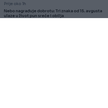
Prije oko 1h
Nebo nagrađuje dobrotu: Tri znaka od 15. avgusta
ulaze u život pun sreće i obilja
Saznaj više
HOROSKOP