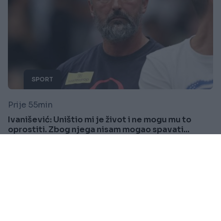
SPORT
Prije 55min
Ivanišević: Uništio mi je život i ne mogu mu to
oprostiti. Zbog njega nisam mogao spavati...
Saznaj više