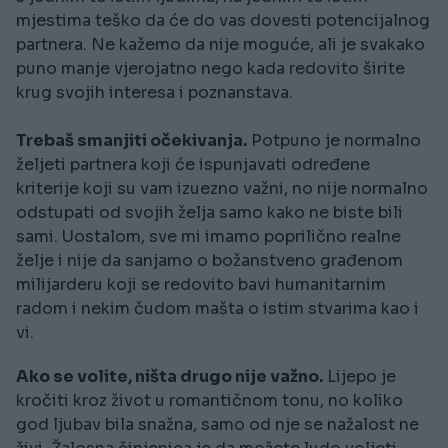
mjestima teško da će do vas dovesti potencijalnog
partnera. Ne kažemo da nije moguće, ali je svakako
puno manje vjerojatno nego kada redovito širite
krug svojih interesa i poznanstava.
Trebaš smanjiti očekivanja.
Potpuno je normalno
željeti partnera koji će ispunjavati određene
kriterije koji su vam izuezno važni, no nije normalno
odstupati od svojih želja samo kako ne biste bili
sami. Uostalom, sve mi imamo poprilično realne
želje i nije da sanjamo o božanstveno građenom
milijarderu koji se redovito bavi humanitarnim
radom i nekim čudom mašta o istim stvarima kao i
vi.
Ako se volite, ništa drugo nije važno.
Lijepo je
kročiti kroz život u romantičnom tonu, no koliko
god ljubav bila snažna, samo od nje se nažalost ne