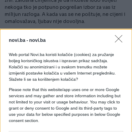
živi. Žalosna činjenica je da možete ludo voljeti
nekoga tko je potpuno pogrešan izbor za vas iz
milijun razloga. A kada vas se ne poštuje, ne cijeni i
omalovažava, ljubav nije dovoljna.
Nedopustivo je da vas vidi u lošem izdanju.
Još
novi.ba -
novi.ba
je davnih dana Marilyn Monroe izjavila jednu jako
pametnu - ako muškarac ne može podnijeti tvoje
Web portal Novi.ba koristi kolačiće (cookies) za pružanje
najgore izdanje, onda definitivno ne zaslužuje ono
boljeg korisničkog iskustva i ispravan prikaz sadržaja.
najbolje!
Kolačići su anonimizirani i u svakom trenutku možete
izmijeniti postavke kolačića u vašem Internet pregledniku.
Prije ili kasnije ćeš upoznati onog pravog.
Ne,
Slažete li se sa korištenjem kolačića?
nemojte dopustiti da se vaš ljubavni život pretvori
u vječitu potragu za Onim Pravim. Ne postoji jedan
Please note that this website/app uses one or more Google
services and may gather and store information including but
jedini muškarac koji je savršen za vas, već postoje
not limited to your visit or usage behaviour. You may click to
stotine, tisuće, ako ne i milijuni muškaraca koji bi
grant or deny consent to Google and its third-party tags to
vam bili savršenin partneri.
use your data for below specified purposes in below Google
consent section.