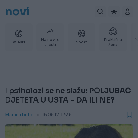
novi
Najnovije
Praktična
P
Vijesti
Sport
vijesti
žena
I psiholozi se ne slažu: POLJUBAC
DJETETA U USTA – DA ILI NE?
Mame i bebe
16.06.17. 12:36