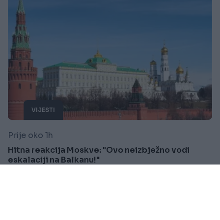
VIJESTI
Prije oko 1h
Hitna reakcija Moskve: "Ovo neizbježno vodi
eskalaciji na Balkanu!"
Saznaj više