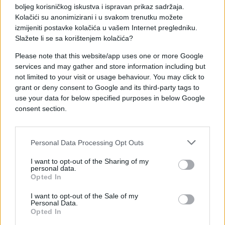
boljeg korisničkog iskustva i ispravan prikaz sadržaja.
ili 6 godina i postane svjesno seksualnosti, koje
Kolačići su anonimizirani i u svakom trenutku možete
neka djeca postanu svjesna i ranije jer mastrubiraju
izmijeniti postavke kolačića u vašem Internet pregledniku.
s 2 ili 3 godine, poljubac u usta njima može biti
Slažete li se sa korištenjem kolačića?
poput neke vrste stimulacije.
Please note that this website/app uses one or more Google
services and may gather and store information including but
No, nije samo stvar u seksualnoj stimulaciji do koje
not limited to your visit or usage behaviour. You may click to
niti ne mora doći, smatra doktorica, već je to za
grant or deny consent to Google and its third-party tags to
djecu vrlo zbunjujuća poruka jer vide i mamu i tatu
use your data for below specified purposes in below Google
koji se ljube u usta, pa im nije jasno što poljubac u
consent section.
stvari znači i između koga se događa.
Doktor Paul Hokemayer, obiteljski terapeut se ne
Personal Data Processing Opt Outs
slaže s njezinim mišljenjem. Te je istakao:
I want to opt-out of the Sharing of my
personal data.
– Važno je da roditelji postave određene granice u
Opted In
vezi djece, ali po pitanju pokazivanja privrženosti,
I want to opt-out of the Sale of my
smatram da ovo ne prelazi te granice“.
Personal Data.
Opted In