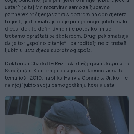
toga, odnosno, je li primjereno ili nije ljubiti djecu u
usta ili je taj čin rezerviran samo za ljubavne
partnere? Mišljenja varira s obzirom na dob djeteta,
to jest, ljudi smatraju da je primjerenije ljubiti malu
djecu, dok to definitivno nije potez kojim se
trebamo opraštati sa školarcem. Drugi pak smatraju
da je to i „spolno pitanje“ i da roditelji ne bi trebali
ljubiti u usta djecu suprotnog spola.
Doktorica Charlotte Reznick, dječja psihologinja na
Sveučilištu Kalifornija dala je svoj komentar na tu
temu još i 2010. na sliku Harryja Connicka Jr. koji je
na njoj ljubio svoju osmogodišnju kćer u usta.