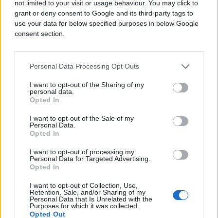
not limited to your visit or usage behaviour. You may click to
grant or deny consent to Google and its third-party tags to
Maturante je pozdravio i načelnik srebreničke
use your data for below specified purposes in below Google
opštine Mladen Grujičić, koji im je poručio da ne
consent section.
zaborave i da poštuju one koji su im omogućili da
se školuju, kao i profesore od kojih su sticali znanje
i da, prije svega, postanu dobri ljudi.
Personal Data Processing Opt Outs
Grujičić je poručio maturantima da je pred njima
I want to opt-out of the Sharing of my
personal data.
težak put, ali da sve prepreke mogu savladati uz
Opted In
upornost, rad i odricanje.
I want to opt-out of the Sale of my
Personal Data.
Opted In
- Pred vama je izazovan i težak dio životnog puta
koji treba da savladate da biste ostvarili svoje želje
I want to opt-out of processing my
Personal Data for Targeted Advertising.
i planove i postali ono što želite i da dođete u
Opted In
svoje mjesto da radite kao stručnjaci u ovdašnjim
I want to opt-out of Collection, Use,
firmama i ustanovama - rekao je Grujičić i poželio
Retention, Sale, and/or Sharing of my
maturantima dobro zdravlje i uspjeh u daljem
Personal Data that Is Unrelated with the
Purposes for which it was collected.
školovanju.
Opted Out