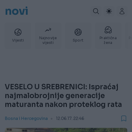
novi
Najnovije
Praktična
P
Vijesti
Sport
vijesti
žena
VESELO U SREBRENICI: Ispraćaj
najmalobrojnije generacije
maturanta nakon proteklog rata
Bosna i Hercegovina
12.06.17. 22:46