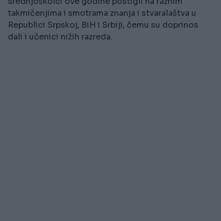
srednjoškolci ove godine postigli na raznim
takmičenjima i smotrama znanja i stvaralaštva u
Republici Srpskoj, BiH i Srbiji, čemu su doprinos
dali i učenici nižih razreda.