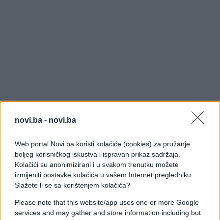
novi.ba -
novi.ba
Web portal Novi.ba koristi kolačiće (cookies) za pružanje
boljeg korisničkog iskustva i ispravan prikaz sadržaja.
Kolačići su anonimizirani i u svakom trenutku možete
On je naglasio da je ovo mali kolektiv koji postiže
izmijeniti postavke kolačića u vašem Internet pregledniku.
zavidne rezultate i čiji učenici polažu prijemne,
Slažete li se sa korištenjem kolačića?
upisuju se i završavaju u roku razne fakultete u
Srpskoj, Srbiji i BiH, a neki i na inostranim
Please note that this website/app uses one or more Google
services and may gather and store information including but
fakultetima.