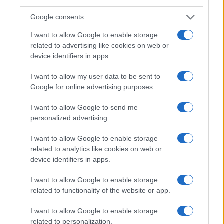
Već nekoliko godina Srednjoškolski centar u ovom
Google consents
mjestu priređuje kulturni program prilikom
I want to allow Google to enable storage
uručivanja diploma i ispraćaja maturanata iz
related to advertising like cookies on web or
Srebrenice na studije u veće gradove.
device identifiers in apps.
I want to allow my user data to be sent to
Google for online advertising purposes.
I want to allow Google to send me
Srna
personalized advertising.
I want to allow Google to enable storage
related to analytics like cookies on web or
device identifiers in apps.
I want to allow Google to enable storage
#Srebrenica
#matura
related to functionality of the website or app.
#diplome
#generacija
I want to allow Google to enable storage
related to personalization.