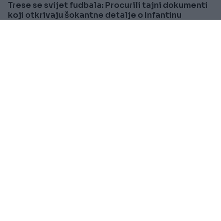
Trese se svijet fudbala: Procurili tajni dokumenti
koji otkrivaju šokantne detalje o Infantinu
Saznaj više
CRNA HRONIKA
Prije oko 1h