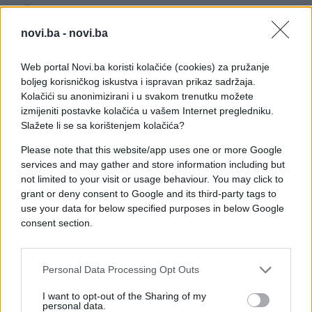
naš email
info@citydeal.ba
ili u privatnu poruku na
našem
Faceboook profilu
sa imenom i
novi.ba -
novi.ba
prezimenom, te brojem telefona osobe/a za koju
znaju da poste, a da nisu u mogućnosti da sebi
Web portal Novi.ba koristi kolačiće (cookies) za pružanje
prirušte iftar.
boljeg korisničkog iskustva i ispravan prikaz sadržaja.
Kolačići su anonimizirani i u svakom trenutku možete
Obradujmo one koji to zaslužuju!
izmijeniti postavke kolačića u vašem Internet pregledniku.
Slažete li se sa korištenjem kolačića?
Please note that this website/app uses one or more Google
services and may gather and store information including but
not limited to your visit or usage behaviour. You may click to
grant or deny consent to Google and its third-party tags to
use your data for below specified purposes in below Google
consent section.
#sarajevo
#citydeal
Personal Data Processing Opt Outs
#ramazan
#iftar
I want to opt-out of the Sharing of my
personal data.