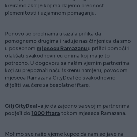
kreiramo akcije kojima dajemo prednost
plemenitosti i uzjamnom pomaganju.
Ponovo se pred nama ukazala prilika da
pomognemo drugima i raduje nas činjenica da smo
u posebnom
mjesecu Ramazanu
u prilici pomoći i
olakšati svakodnevnicu onima kojima je to
potrebno. U dogovoru sa našim vjernim partnerima
koji su prepoznali našu iskrenu namjeru, povodom
mjeseca Ramazana CityDeal će svakodnevno
dijeliti vaučere za besplatne iftare.
Cilj CityDeal-a
je da zajedno sa svojim partnerima
podjeli do
1000 iftara
tokom mjeseca Ramazana.
Molimo sve naše vjerne kupce da nam se jave na