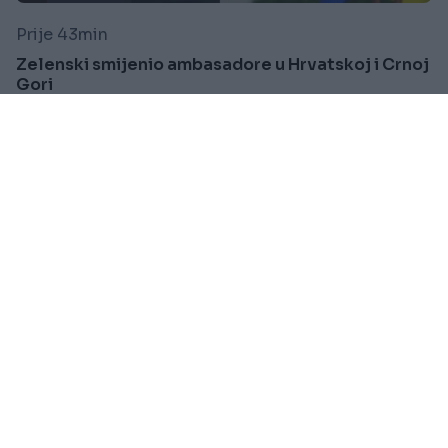
Prije 43min
Zelenski smijenio ambasadore u Hrvatskoj i Crnoj
Gori
Saznaj više
BOSNA I HERCEGOVINA