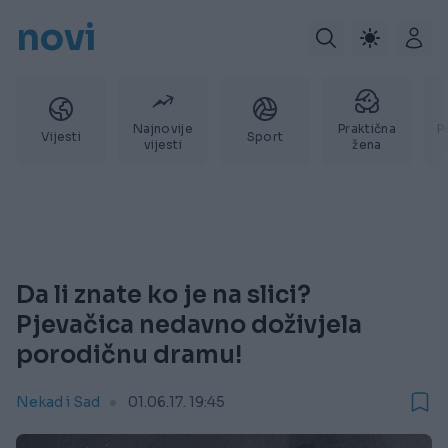
novi
Najnovije
Praktična
P
Vijesti
Sport
vijesti
žena
Da li znate ko je na slici?
Pjevačica nedavno doživjela
porodičnu dramu!
Nekad i Sad
01.06.17. 19:45