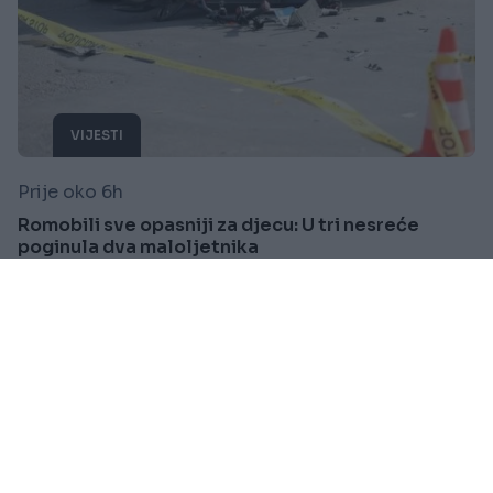
VIJESTI
Prije oko 6h
Romobili sve opasniji za djecu: U tri nesreće
poginula dva maloljetnika
Saznaj više