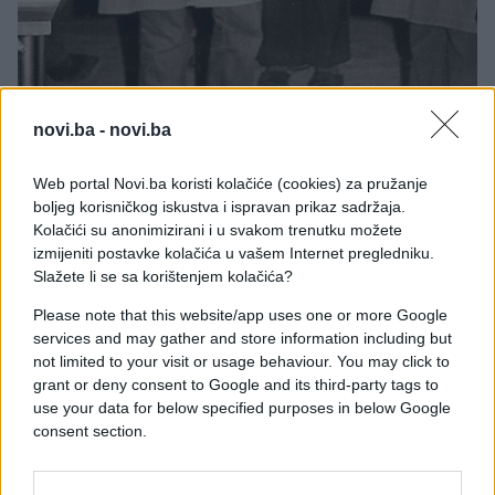
novi.ba -
novi.ba
Web portal Novi.ba koristi kolačiće (cookies) za pružanje
Fotografija koju vidite donosi nam Draganu sa
boljeg korisničkog iskustva i ispravan prikaz sadržaja.
Kolačići su anonimizirani i u svakom trenutku možete
gitarom u ruci. Muzika je oduvijek bila njena velika
izmijeniti postavke kolačića u vašem Internet pregledniku.
ljubav. Ono što se, takođe, kod nje nije promijenilo
Slažete li se sa korištenjem kolačića?
sve do danas jeste njen pogled. Oči je najviše
odaju.
Please note that this website/app uses one or more Google
services and may gather and store information including but
not limited to your visit or usage behaviour. You may click to
grant or deny consent to Google and its third-party tags to
Dragana Mirkovic i njena sestra Dušica
use your data for below specified purposes in below Google
consent section.